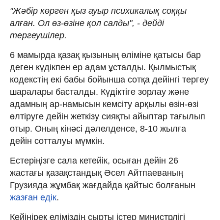
"Жәбір көрген қыз ауыр психикалық соққы
алған. Ол өз-өзіне қол салды", - дейді
тергеушілер.
6 мамырда қазақ қызының өліміне қатысы бар
деген күдікпен ер адам ұсталды. Қылмыстық
кодекстің екі бабы бойынша сотқа дейінгі тергеу
шаралары басталды. Күдіктіге зорлау және
адамның ар-намысын кемсіту арқылы өзін-өзі
өлтіруге дейін жеткізу сияқты айыптар тағылып
отыр. Оның кінәсі дәлелденсе, 8-10 жылға
дейін сотталуы мүмкін.
Естеріңізге сала кетейік, осыған дейін 26
жастағы қазақстандық Әсел Айтпаеваның
Грузияда жұмбақ жағдайда қайтыс болғанын
жазған едік
.
Кейінірек еліміздің сырты істер министрлігі