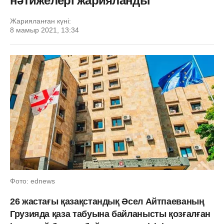
нәтижелері жарияланды
Жарияланған күні:
8 мамыр 2021, 13:34
Фото: ednews
26 жастағы қазақстандық Әсел Айтпаеваның
Грузияда қаза табуына байланысты қозғалған