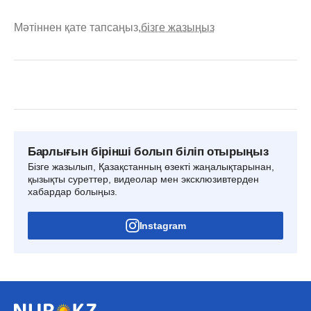
Мәтіннен қате тапсаңыз,
бізге жазыңыз
Барлығын бірінші болып біліп отырыңыз
Бізге жазылып, Қазақстанның өзекті жаңалықтарынан,
қызықты суреттер, видеолар мен эксклюзивтерден
хабардар болыңыз.
Instagram