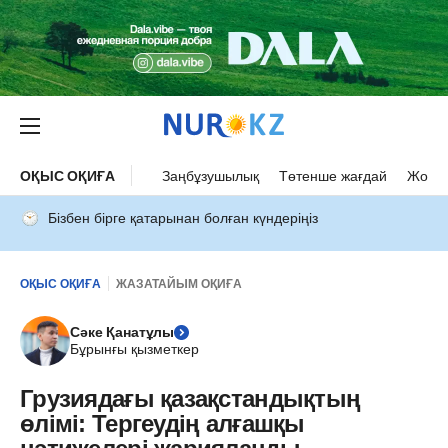
ОҚЫС ОҚИҒА
Заңбұзушылық
Төтенше жағдай
Жол а
Бізбен бірге қатарынан болған күндеріңіз
ОҚЫС ОҚИҒА
ЖАЗАТАЙЫМ ОҚИҒА
Сәке Қанатұлы
Бұрынғы қызметкер
Грузиядағы қазақстандықтың
өлімі: Тергеудің алғашқы