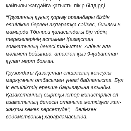
қайғылы жағдайға қатысты пікір білдірді.
"Грузияның құқық қорғау органдары біздің
елшілікке берген ақпаратқа сәйкес, биылғы 5
мамырда Тбилиси қаласындағы бір үйдің
терезелерінің астынан Қазақстан
азаматының денесі табылған. Алдын ала
мәлімет бойынша, аталған қыз 9-қабаттан
құлап мерт болған.
Грузиядағы Қазақстан елшілігінің консулы
марқұмның отбасымен үнемі байланыста. Бұл
іс елшіліктің ерекше бақылауына алынды.
Қазақстанның сыртқы істер министрлігі ел
азаматының денесін отанына жеткізуге жан-
жақты көмек көрсетуде", - делінген
ведомствоның хабарламасында.