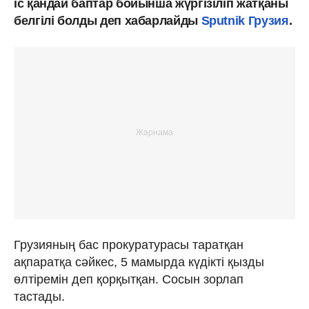
іс қандай баптар бойынша жүргізіліп жатқаны
белгілі болды деп хабарлайды
Sputnik Грузия
.
Грузияның бас прокуратурасы таратқан
ақпаратқа сәйкес, 5 мамырда күдікті қызды
өлтіремін деп қорқытқан. Сосын зорлап
тастады.