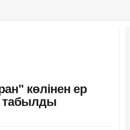
ан" көлінен ер
і табылды