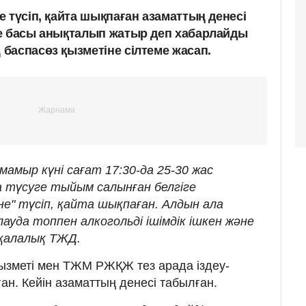
 түсіп, қайта шықпаған азаматтың денесі
е басы анықталып жатыр деп хабарлайды
баспасөз қызметіне сілтеме жасап.
 мамыр күні сағат 17:30-да 25-30 жас
 түсуге тыйым салынған белгіге
не" түсіп, қайта шықпаған. Алдын ала
ауда топпен алкогольді ішімдік ішкен және
і қалалық ТЖД.
ызметі мен ТЖМ РЖҚЖ тез арада іздеу-
ан. Кейін азаматтың денесі табылған.