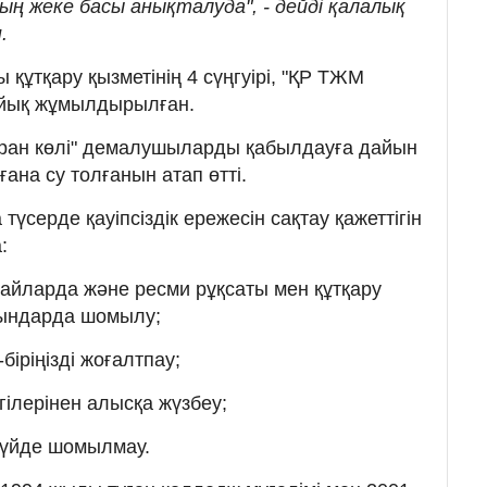
ның жеке басы анықталуда", - дейді қалалық
.
құтқару қызметінің 4 сүңгуірі, "ҚР ТЖМ
қайық жұмылдырылған.
ран көлі" демалушыларды қабылдауға дайын
ғана су толғанын атап өтті.
түсерде қауіпсіздік ережесін сақтау қажеттігін
:
айларда және ресми рұқсаты мен құтқару
рындарда шомылу;
біріңізді жоғалтпау;
гілерінен алысқа жүзбеу;
 күйде шомылмау.