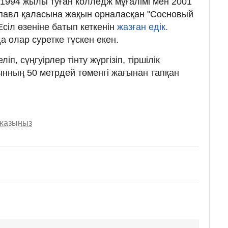
н 1994 жылы туған колледж мұғалімі мен 2001
опавл қаласына жақын орналасқан "Сосновый
сіл өзеніне батып кеткенін
жазған едік.
 олар суретке түскен екен.
п, сүңгуірлер тінту жүргізіп, тіршілік
ғынның 50 метрдей төменгі жағынан тапқан
 жазыңыз