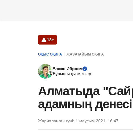
18+
ОҚЫС ОҚИҒА
ЖАЗАТАЙЫМ ОҚИҒА
Ұлжан Ибраим
Бұрынғы қызметкер
Алматыда "Сайр
адамның денес
Жарияланған күні:
1 маусым 2021, 16:47