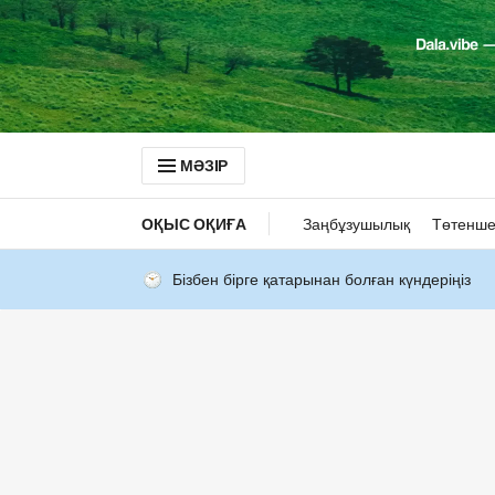
МӘЗІР
ОҚЫС ОҚИҒА
Заңбұзушылық
Төтенше
Бізбен бірге қатарынан болған күндеріңіз