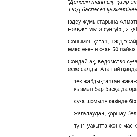
"Денесін таптық, қазір о
ТЖД баспасөз қызметінен
Іздеу жұмыстарына Алматы 
РЖҚЖ" ММ 3 сүңгуірі, 2 
Сонымен қатар, ТЖД "Сай
емес екенін оған 50 пайыз 
Сондай-ақ, ведомство суға 
еске салды. Атап айтқанда
тек жабдықталған жағаж
қызметі бар басқа да о
суға шомылу кезінде бір-
жағалаудан, қоршау бел
түнгі уақытта және мас