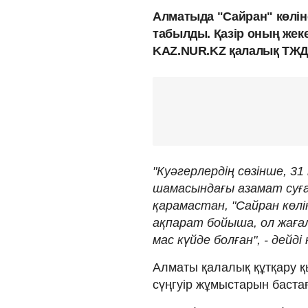
Алматыда "Сайран" көліне
табылды. Қазір оның жек
KAZ.NUR.KZ қалалық ТЖД 
"Куәгерлердің сөзінше, 31
шамасындағы азамат суға
қарамастан, "Сайран көлі
ақпарат бойыша, ол жағал
мас күйде болған", - дейд
Алматы қалалық құтқару қ
сүңгуір жұмыстарын бастағ