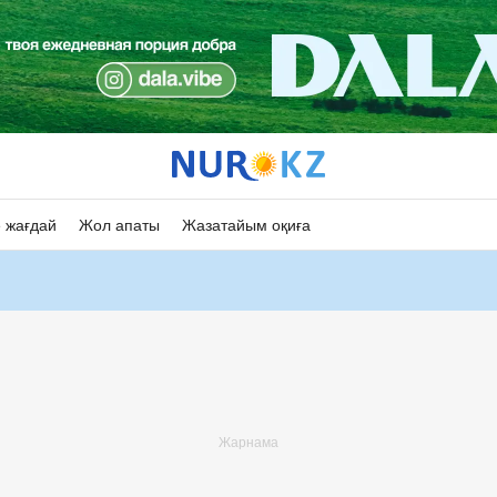
 жағдай
Жол апаты
Жазатайым оқиға