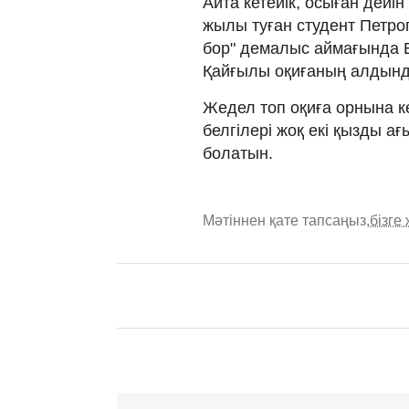
Айта кетейік, осыған дейі
жылы туған студент Петр
бор" демалыс аймағында Е
Қайғылы оқиғаның алдында
Жедел топ оқиға орнына келі
белгілері жоқ екі қызды а
болатын.
Мәтіннен қате тапсаңыз,
бізге