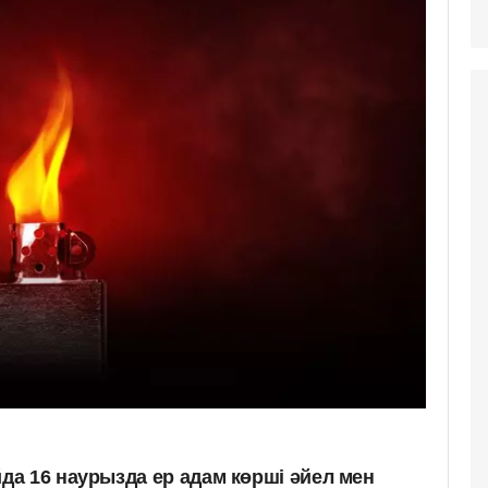
а 16 наурызда ер адам көрші әйел мен