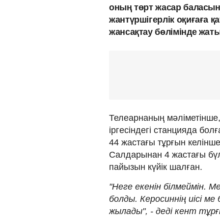
оның төрт жасар баласын
жантүршігерлік оқиғаға қ
жансақтау бөлімінде жат
Телеарнаның мәліметінше,
іргесіндегі станцияда бол
44 жастағы тұрғын келінш
Салдарынан 4 жастағы бүл
пайызын күйік шалған.
"Неге екенін білмеймін. М
болды. Керосиннің иісі ме
жылады", - деді кент тұр