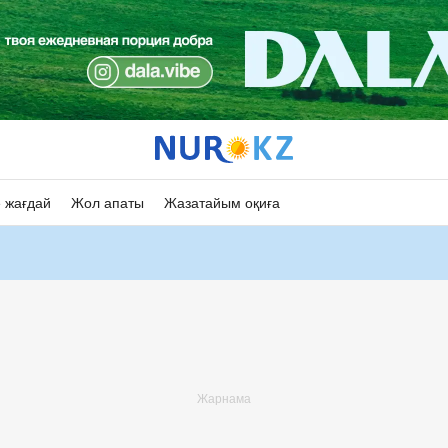
 жағдай
Жол апаты
Жазатайым оқиға