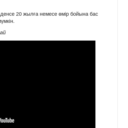
лелденсе 20 жылға немесе өмір бойына бас
үмкін.
най