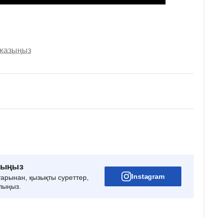
 жазыңыз
рыңыз
Instagram
тарынан, қызықты суреттер,
лыңыз.