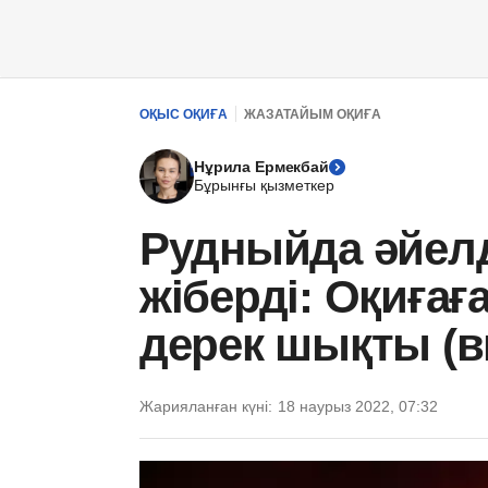
ОҚЫС ОҚИҒА
ЖАЗАТАЙЫМ ОҚИҒА
Нұрила Ермекбай
Бұрынғы қызметкер
Рудныйда әйелд
жіберді: Оқиғағ
дерек шықты (в
Жарияланған күні:
18 наурыз 2022, 07:32