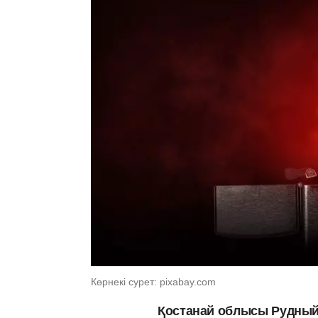
Көрнекі сурет: pixabay.com
Қостанай облысы Рудныйд