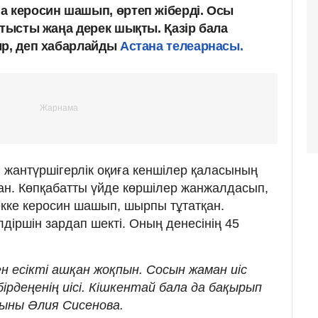
а керосин шашып, өртеп жіберді. Осы
атысты жаңа дерек шықты. Қазір бала
ыр, деп хабарлайды
Астана телеарнасы.
 жантүршігерлік оқиға кеншілер қаласының
ған. Көпқабатты үйде көршілер жанжалдасып,
екке керосин шашып, шырпы тұтатқан.
діршін зардап шекті. Оның денесінің 45
ен есікті ашқан жоқпын. Сосын жаман иіс
 бірдеңенің иісі. Кішкентай бала да бақырып
ғыны Әлия Сисенова.