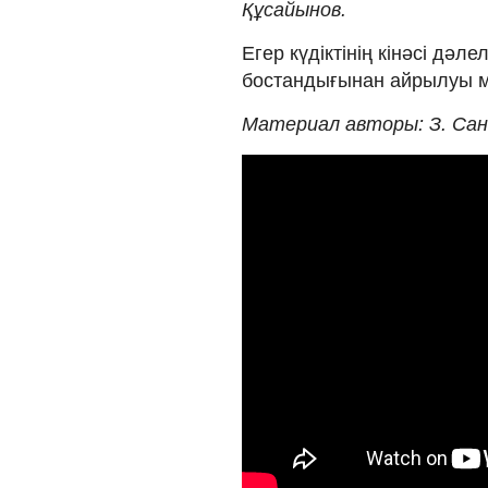
Құсайынов.
Егер күдіктінің кінәсі дә
бостандығынан айрылуы м
Материал авторы: З. Са