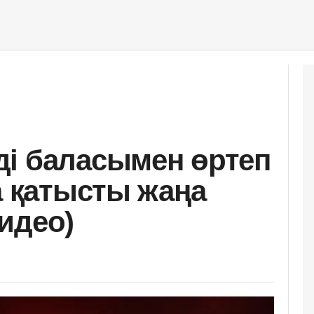
і баласымен өртеп
а қатысты жаңа
идео)