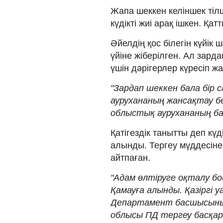
Жапа шеккен келіншек тіл
күдікті жиі арақ ішкен. Қа
Әйелдің қос білегін күйік
үйіне жіберілген. Ал зард
үшін дәрігерлер күресіп ж
"Зардап шеккен бала бір
аурухананың жансақтау бөл
облыстық аурухананың б
Қатігездік танытты деп күд
алынды. Тергеу мүддесін
айтпаған.
"Адам өлтіруге оқталу б
Қамауға алынды. Қазіргі 
Департамент басшысының 
облысы ПД тергеу басқа