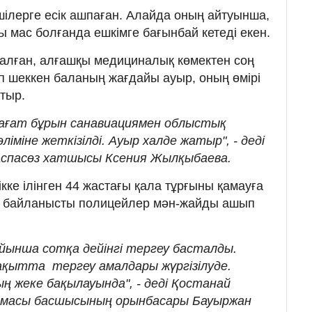
шілерге есік ашпаған. Алайда оның айтуынша,
тты мас болғанда ешкімге бағынбай кетеді екен.
 шалған, алғашқы медициналық көмектен соң
ап шеккен баланың жағдайы ауыр, оның өмірі
атыр.
 сағат бұрын санавиациямен облыстық
іміне жеткізілді. Ауыр халде жатыр", - деді
аспасөз хатшысы Ксения Жылқыбаева.
ікке ілінген 44 жастағы қала тұрғыны қамауға
е байланысты полицейлер мән-жайды ашып
ойынша сотқа дейінгі тергеу басталды.
уақытта тергеу амалдары жүргізілуде.
жеке бақылауында", - деді Қостанай
рмасы басшысының орынбасары Бауыржан