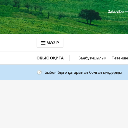
МӘЗІР
ОҚЫС ОҚИҒА
Заңбұзушылық
Төтенше
Бізбен бірге қатарынан болған күндеріңіз