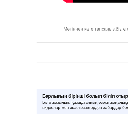
Мәтіннен қате тапсаңыз,
бізге
Барлығын бірінші болып біліп оты
Бізге жазылып, Қазақстанның өзекті жаңалық
видеолар мен эксклюзивтерден хабардар бо