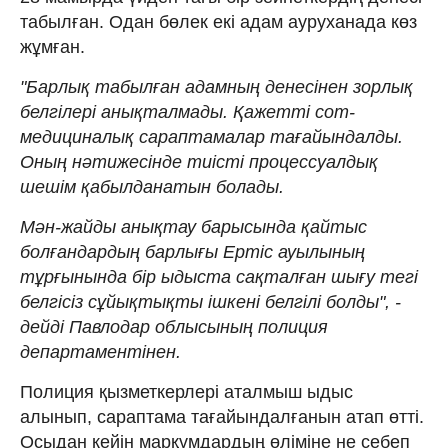
табылған. Одан бөлек екі адам ауруханада көз
жұмған.
"Барлық табылған адамның денесінен зорлық
белгілері анықталмады. Қажетті сот-
медициналық сараптамалар тағайындалды.
Оның нәтижесінде тиісті процессуалдық
шешім қабылданатын болады.
Мән-жайды анықтау барысында қайтыс
болғандардың барлығы Ертіс ауылының
тұрғынында бір ыдыста сақталған шығу тегі
белгісіз сұйықтықты ішкені белгілі болды", -
дейді Павлодар облысының полиция
департаментінен.
Полиция қызметкерлері аталмыш ыдыс
алынып, сараптама тағайындалғанын атап өтті.
Осыдан кейін марқұмдардың өліміне не себеп