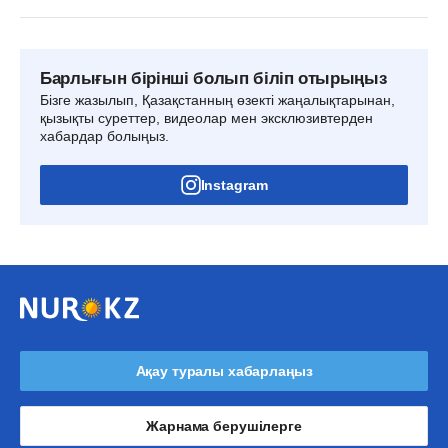
Барлығын бірінші болып біліп отырыңыз
Бізге жазылып, Қазақстанның өзекті жаңалықтарынан,
қызықты суреттер, видеолар мен эксклюзивтерден
хабардар болыңыз.
Instagram
Ақау туралы хабарлаңыз
Жарнама берушілерге