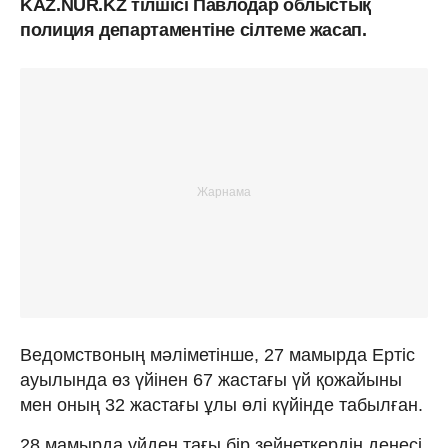
KAZ.NUR.KZ тілшісі Павлодар облыстық
полиция департаментіне сілтеме жасап.
Ведомствоның мәліметінше, 27 мамырда Ертіс
ауылында өз үйінен 67 жастағы үй қожайыны
мен оның 32 жастағы ұлы өлі күйінде табылған.
28 мамырда үйден тағы бір зейнеткердің денесі