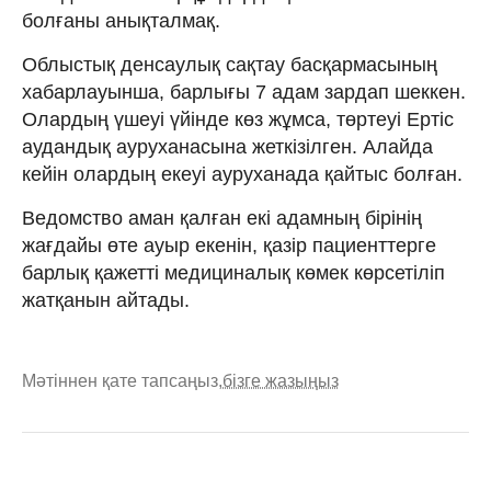
болғаны анықталмақ.
Облыстық денсаулық сақтау басқармасының
хабарлауынша, барлығы 7 адам зардап шеккен.
Олардың үшеуі үйінде көз жұмса, төртеуі Ертіс
аудандық ауруханасына жеткізілген. Алайда
кейін олардың екеуі ауруханада қайтыс болған.
Ведомство аман қалған екі адамның бірінің
жағдайы өте ауыр екенін, қазір пациенттерге
барлық қажетті медициналық көмек көрсетіліп
жатқанын айтады.
Мәтіннен қате тапсаңыз,
бізге жазыңыз