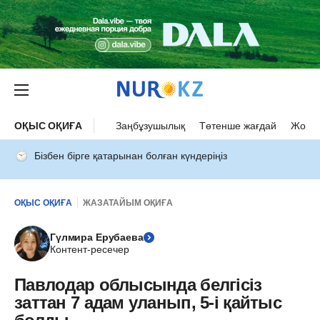
ОҚЫС ОҚИҒА
Заңбұзушылық
Төтенше жағдай
Жол а
Бізбен бірге қатарынан болған күндеріңіз
ОҚЫС ОҚИҒА
ЖАЗАТАЙЫМ ОҚИҒА
Гүлмира Ерубаева
Контент-ресечер
Павлодар облысында белгісіз
заттан 7 адам уланып, 5-і қайтыс