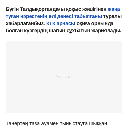
Бүгін Талдықорғандағы қоқыс жәшігінен
жаңа
туған нәрестенің өлі денесі табылғаны
туралы
хабарлағанбыз.
КТК арнасы
оқиға орнында
болған куәгердің шағын сұхбатын жариялады.
Таңертең таза ауамен тыныстауға шыққан