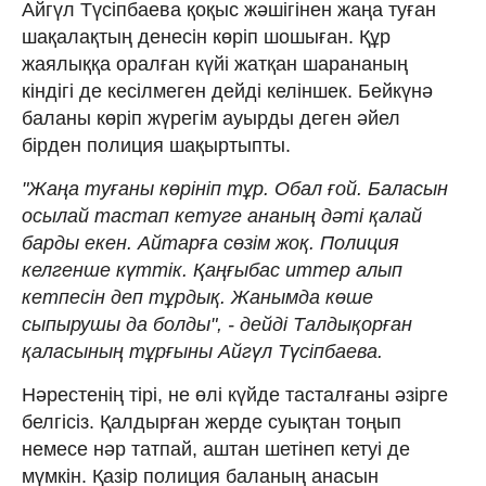
Айгүл Түсіпбаева қоқыс жәшігінен жаңа туған
шақалақтың денесін көріп шошыған. Құр
жаялыққа оралған күйі жатқан шарананың
кіндігі де кесілмеген дейді келіншек. Бейкүнә
баланы көріп жүрегім ауырды деген әйел
бірден полиция шақыртыпты.
"Жаңа туғаны көрініп тұр. Обал ғой. Баласын
осылай тастап кетуге ананың дәті қалай
барды екен. Айтарға сөзім жоқ. Полиция
келгенше күттік. Қаңғыбас иттер алып
кетпесін деп тұрдық. Жанымда көше
сыпырушы да болды", - дейді Талдықорған
қаласының тұрғыны Айгүл Түсіпбаева.
Нәрестенің тірі, не өлі күйде тасталғаны әзірге
белгісіз. Қалдырған жерде суықтан тоңып
немесе нәр татпай, аштан шетінеп кетуі де
мүмкін. Қазір полиция баланың анасын