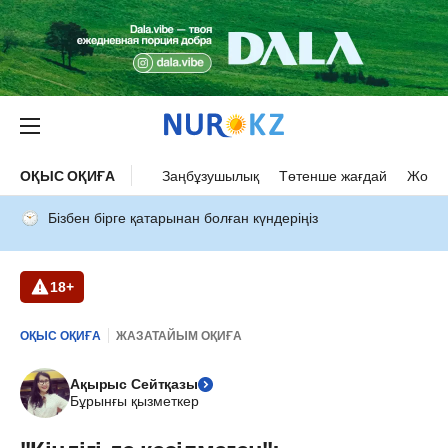
ОҚЫС ОҚИҒА
Заңбұзушылық
Төтенше жағдай
Жол а
Бізбен бірге қатарынан болған күндеріңіз
18+
ОҚЫС ОҚИҒА
ЖАЗАТАЙЫМ ОҚИҒА
Ақырыс Сейтқазы
Бұрынғы қызметкер