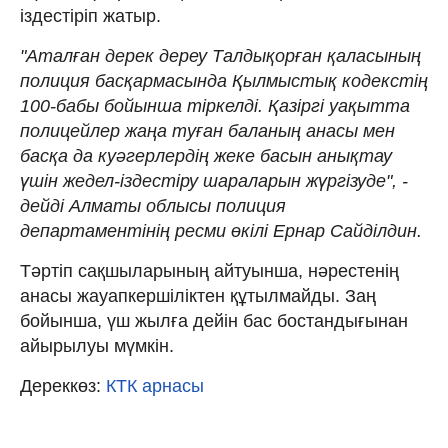
іздестіріп жатыр.
"Аталған дерек дереу Талдықорған қаласының
полиция басқармасында Қылмыстық кодекстің
100-бабы бойынша тіркелді. Қазіргі уақытта
полицейлер жаңа туған баланың анасы мен
басқа да куәгерлердің жеке басын анықтау
үшін жедел-іздестіру шараларын жүргізуде", -
дейді Алматы облысы полиция
департаментінің ресми өкілі Ернар Сайділдин.
Тәртіп сақшыларының айтуынша, нәрестенің
анасы жауапкершіліктен құтылмайды. Заң
бойынша, үш жылға дейін бас бостандығынан
айырылуы мүмкін.
Дереккөз:
КТК арнасы