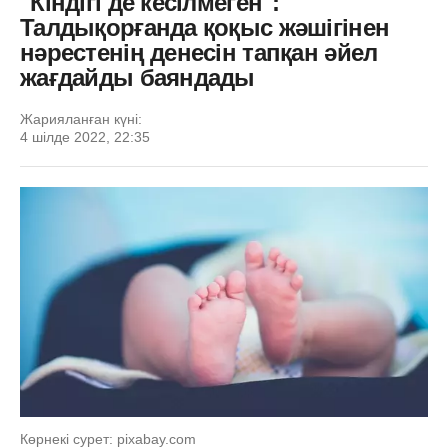
"Кіндігі де кесілмеген":
Талдықорғанда қоқыс жәшігінен
нәрестенің денесін тапқан әйел
жағдайды баяндады
Жарияланған күні:
4 шілде 2022, 22:35
Көрнекі сурет: pixabay.com