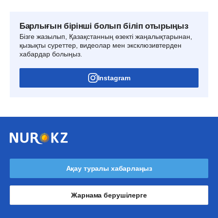
Барлығын бірінші болып біліп отырыңыз
Бізге жазылып, Қазақстанның өзекті жаңалықтарынан,
қызықты суреттер, видеолар мен эксклюзивтерден
хабардар болыңыз.
Instagram
Ақау туралы хабарлаңыз
Жарнама берушілерге