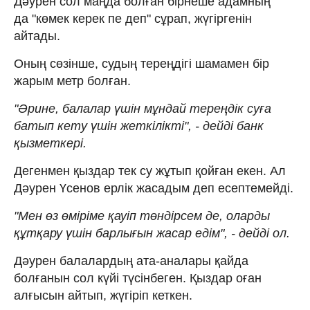
Дәурен сол маңда болған бірнеше адамның
да "көмек керек пе деп" сұрап, жүгіргенін
айтады.
Оның сөзінше, судың тереңдігі шамамен бір
жарым метр болған.
"Әрине, балалар үшін мұндай тереңдік суға
батып кету үшін жеткілікті", - дейді банк
қызметкері.
Дегенмен қыздар тек су жұтып қойған екен. Ал
Дәурен Үсенов ерлік жасадым деп есептемейді.
"Мен өз өміріме қауіп төндірсем де, оларды
құтқару үшін барлығын жасар едім", - дейді ол.
Дәурен балалардың ата-аналары қайда
болғанын сол күйі түсінбеген. Қыздар оған
алғысын айтып, жүгіріп кеткен.