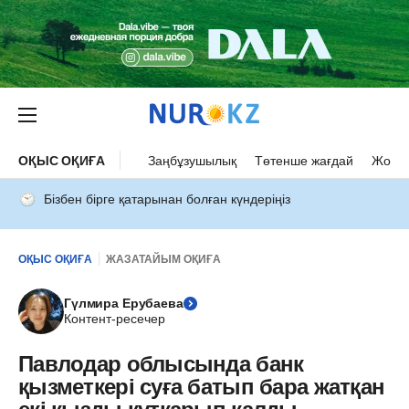
ОҚЫС ОҚИҒА
Заңбұзушылық
Төтенше жағдай
Жол а
Бізбен бірге қатарынан болған күндеріңіз
ОҚЫС ОҚИҒА
ЖАЗАТАЙЫМ ОҚИҒА
Гүлмира Ерубаева
Контент-ресечер
Павлодар облысында банк
қызметкері суға батып бара жатқан