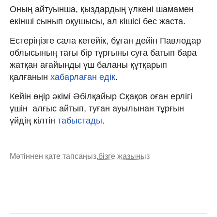
Оның айтуынша, қыздардың үлкені шамамен
екінші сынып оқушысы, ал кішісі бес жаста.
Естеріңізге сала кетейік, бұған дейін Павлодар
облысының тағы бір тұрғыны суға батып бара
жатқан ағайынды үш баланы құтқарып
қалғанын
хабарлаған едік
.
Кейін өңір әкімі Әбілқайыр Сқақов оған ерлігі
үшін алғыс айтып, туған ауылынан тұрғын
үйдің кілтін
табыстады
.
Мәтіннен қате тапсаңыз,
бізге жазыңыз