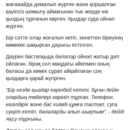
жағажайда демалып жүрген және қоршалған
қауіпсіз шомылу аймағынан тыс жерде екі
қыздың тұрғанын көрген. Қыздар суда ойнап
жүрген.
Бір сәтте олар жоғалып кетіп, кенеттен біреуінің
көмекке шақырған дауысы естілген.
Дәурен бастапқыда балалар ойнап жатыр деп
ойлаған, бірақ сол маңдағы әйелмен оның
баласы да көмек сұрап айқайлаған соң
қыздарға қарай жүгірген.
"Бір кезде қыздар көрінбей кетті, бұған дейін
олардың төбелері көрініп тұрған. Телефон,
көзілдірік және бас киімді құмға тастап, суға
сүңгіп кетіп, балаларды алып шықтым", - дейді
Ақсу тұрғыны.