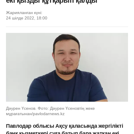
екі қызды құтқарып қалды
Жарияланған күні:
24 шілде 2022, 18:00
Дәурен Үсенов. Фото: Дәурен Үсеновтің жеке
мұрағатынан/pavlodarnews.kz
Павлодар облысы Ақсу қаласында жергілікті
банк қызметкері суға батып бара жатқан екі