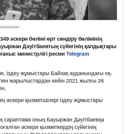
рағатынан
9 әскери бөлімі өрт сөндіру бөлімінің
Бауыржан Дәуітбаевтың сүйегінің қалдықтары
ғаныс министрлігі ресми
Telegram
е, іздеу жұмыстары Байзақ ауданындағы оқ-
пен жарылыстардан кейін 2021 жылғы 26
ен.
ің әскери қызметшілері іздеу жұмыстары
қ сараптама оның Бауыржан Дәуітбаевқа
Жоғалған әскери қызметкердің сүйегінің