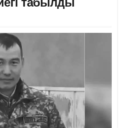
үйегі табылды