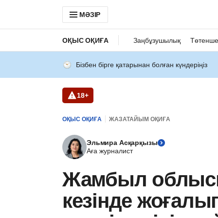
МӘЗІР
ОҚЫС ОҚИҒА
Заңбұзушылық
Төтенше
Бізбен бірге қатарынан болған күндеріңіз
18+
ОҚЫС ОҚИҒА
ЖАЗАТАЙЫМ ОҚИҒА
Эльмира Асқарқызы
Аға журналист
Жамбыл облыс
кезінде жоғалып