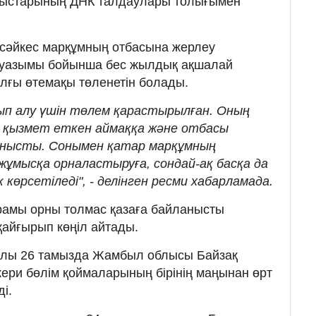
уыстарының ДНК талдаулары толығымен
 сәйкес марқұмның отбасына жерлеу
ауазымы бойынша бес жылдық ақшалай
лғы өтемақы төленетін болады.
ып алу үшін төлем қарастырылған. Оның
 қызмет еткен аймаққа және отбасы
ланысты. Сонымен қатар марқұмның
жұмысқа орналастыруға, сондай-ақ басқа да
көрсетіледі", - делінген ресми хабарламада.
рамы орны толмас қазаға байланысты
айғырып көңіл айтады.
жылы 26 тамызда Жамбыл облысы Байзақ
ери бөлім қоймаларының бірінің маңынан өрт
ді.