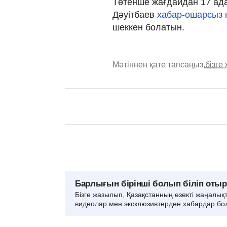
Төтенше жағдайдан 17 ада
Дәуітбаев
хабар-ошарсыз к
шеккен болатын.
Мәтіннен қате тапсаңыз,
бізге
Барлығын бірінші болып біліп оты
Бізге жазылып, Қазақстанның өзекті жаңалық
видеолар мен эксклюзивтерден хабардар бо