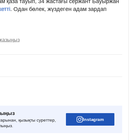
м қаза тауып, 34 жастағы сержант Бауыржан
етті
. Одан бөлек, жүздеген адам зардап
 жазыңыз
рыңыз
Instagram
тарынан, қызықты суреттер,
лыңыз.