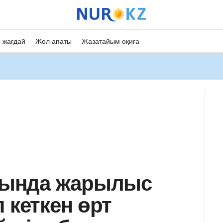
 жағдай
Жол апаты
Жазатайым оқиға
ында жарылыс
 кеткен өрт