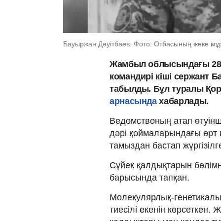
Бауыржан Дәуітбаев. Фото: Отбасының жеке мұ
Жамбыл облысындағы 2834
командирі кіші сержант 
табылды. Бұл туралы Қор
арнасында
хабарлады.
Ведомствоның атап өтуінш
дәрі қоймаларындағы өрт 
тамыздан бастап жүргізілг
Сүйек қалдықтарын бөлімн
барысында тапқан.
Молекулярлық-генетикалы
тиесілі екенін көрсеткен. 