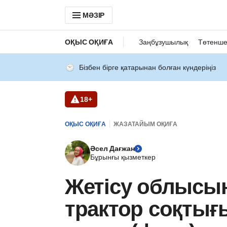
МӘЗІР
ОҚЫС ОҚИҒА
Заңбұзушылық
Төтенше
Бізбен бірге қатарынан болған күндеріңіз
18+
ОҚЫС ОҚИҒА
ЖАЗАТАЙЫМ ОҚИҒА
Әсел Дағжан
Бұрынғы қызметкер
Жетісу облысы
трактор соқтығы