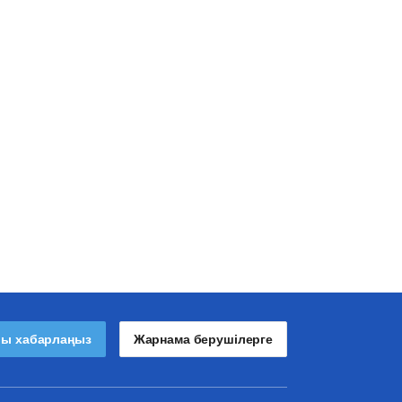
лы хабарлаңыз
Жарнама берушілерге