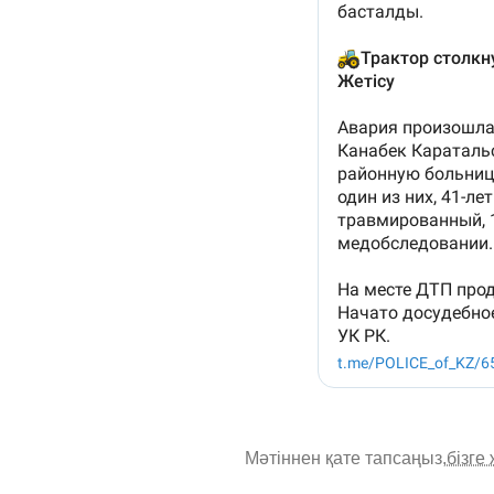
Мәтіннен қате тапсаңыз,
бізге