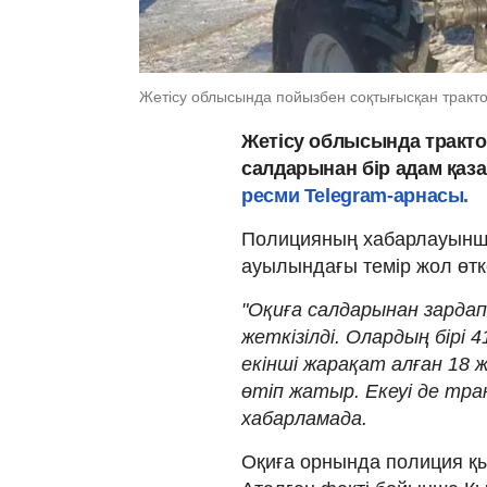
Жетісу облысында пойызбен соқтығысқан тракт
Жетісу облысында тракт
салдарынан бір адам қаза
ресми Telegram-арнасы.
Полицияның хабарлауынша
ауылындағы темір жол өтк
"Оқиға салдарынан зардап
жеткізілді. Олардың бірі 
екінші жарақат алған 18 
өтіп жатыр. Екеуі де трак
хабарламада.
Оқиға орнында полиция қ