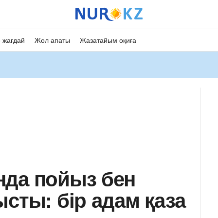
 жағдай
Жол апаты
Жазатайым оқиға
нда пойыз бен
сты: бір адам қаза