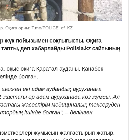
ор. Оқиға орны: Т.me/POLICE_of_KZ
ор жүк пойызымен соқтығысты. Оқиға
 тапты, деп хабарлайды Polisia.kz сайтының
, оқыс оқиға Қаратал ауданы, Қанабек
елінде болған.
 шеккен екі адам аудандық ауруханаға
41 жастағы ер адам ауруханада көз жұмды. Ал
жастағы жасөспірім медициналық тексеруден
тордың ішінде болған", – делінген
ызметкерлері жұмысын жалғастырып жатыр.