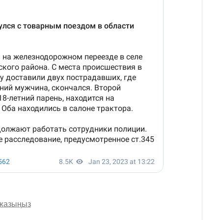
 жазыңыз