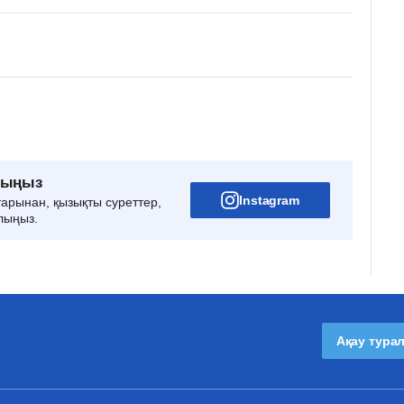
рыңыз
Instagram
тарынан, қызықты суреттер,
лыңыз.
Ақау тура