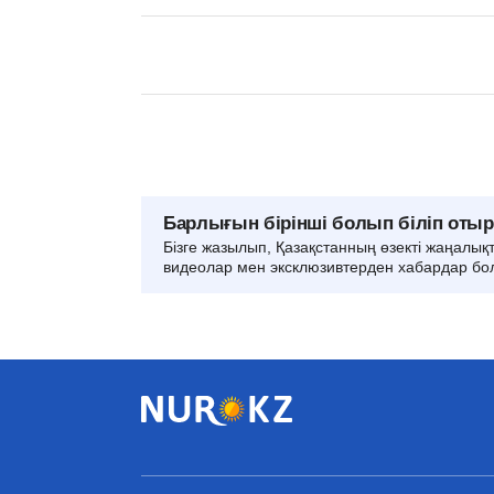
Барлығын бірінші болып біліп оты
Бізге жазылып, Қазақстанның өзекті жаңалық
видеолар мен эксклюзивтерден хабардар бо