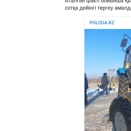
Аталған факті бойынша Қы
сотқа дейінгі тергеу амал