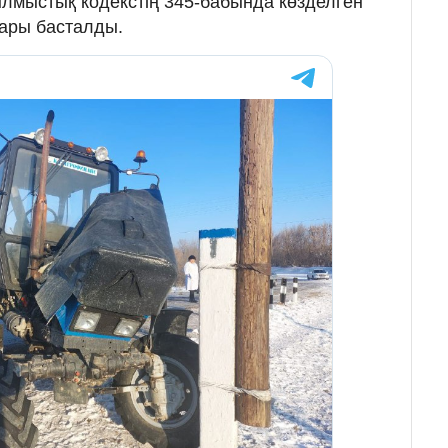
лмыстық кодекстің 345-бабында көзделген
дары басталды.