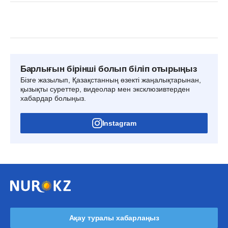
Барлығын бірінші болып біліп отырыңыз
Бізге жазылып, Қазақстанның өзекті жаңалықтарынан,
қызықты суреттер, видеолар мен эксклюзивтерден
хабардар болыңыз.
Instagram
Ақау туралы хабарлаңыз