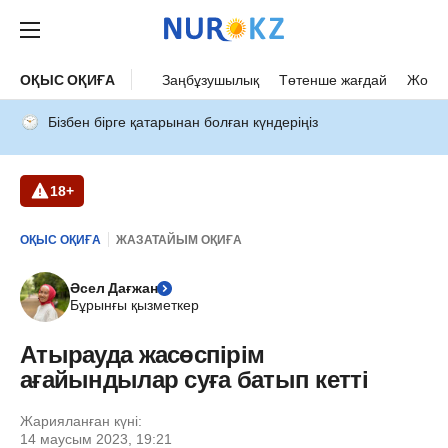
ОҚЫС ОҚИҒА
Заңбұзушылық
Төтенше жағдай
Жол а
Бізбен бірге қатарынан болған күндеріңіз
18+
ОҚЫС ОҚИҒА
ЖАЗАТАЙЫМ ОҚИҒА
Әсел Дағжан
Бұрынғы қызметкер
Атырауда жасөспірім
ағайындылар суға батып кетті
Жарияланған күні:
14 маусым 2023, 19:21