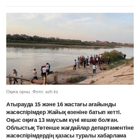
Оқиға орны. Фото: azh.kz
Атырауда 15 және 16 жастағы ағайынды
жасөспірімдер Жайық өзеніне батып кетті.
Оқыс оқиға 13 маусым күні кешке болған.
Облыстық Төтенше жағдайлар департаментіне
жасөспірімдердің қазасы туралы хабарлама