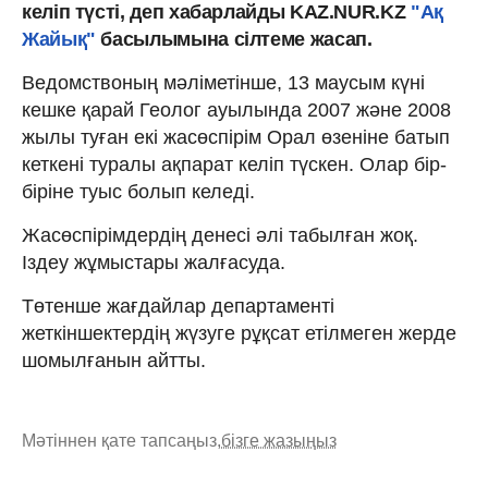
келіп түсті, деп хабарлайды KAZ.NUR.KZ
"Ақ
Жайық"
басылымына сілтеме жасап.
Ведомствоның мәліметінше, 13 маусым күні
кешке қарай Геолог ауылында 2007 және 2008
жылы туған екі жасөспірім Орал өзеніне батып
кеткені туралы ақпарат келіп түскен. Олар бір-
біріне туыс болып келеді.
Жасөспірімдердің денесі әлі табылған жоқ.
Іздеу жұмыстары жалғасуда.
Төтенше жағдайлар департаменті
жеткіншектердің жүзуге рұқсат етілмеген жерде
шомылғанын айтты.
Мәтіннен қате тапсаңыз,
бізге жазыңыз