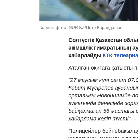
Көрнекі фото: NUR.KZ/Петр Карандашов
Солтүстік Қазақстан обл
әкімшілік ғимаратының а
хабарлайды
КТК телеарн
Аталған оқиғаға қатысты по
"27 маусым күні сағат 0
Ғабит Мүсірепов аудандық 
орталығы Новоишимде по
аумағында денесінде зорл
байқалмаған 56 жастағы 
хабарлама келіп түсті", – 
Полицейлер бейнебақылау