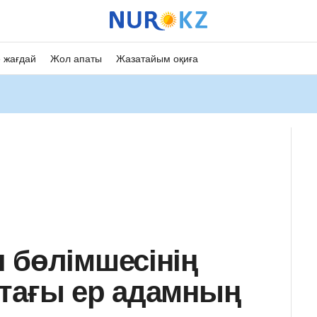
 жағдай
Жол апаты
Жазатайым оқиға
 бөлімшесінің
тағы ер адамның