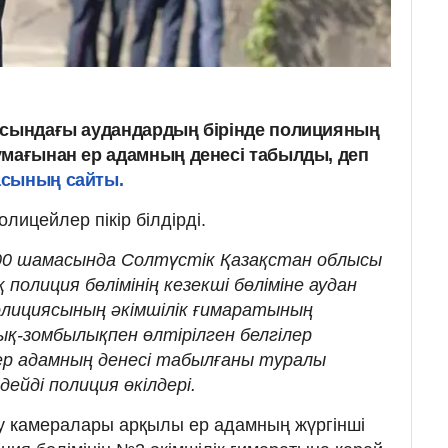
ысындағы аудандардың бірінде полицияның
умағынан ер адамның денесі табылды, деп
асының сайты.
лицейлер пікір білдірді.
7:00 шамасында Солтүстік Қазақстан облысы
полиция бөлімінің кезекші бөліміне аудан
лициясының әкімшілік ғимаратының
ық-зомбылықпен өлтірілген белгілер
ер адамның денесі табылғаны туралы
дейді полиция өкілдері.
 камералары арқылы ер адамның жүргінші