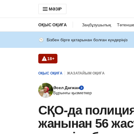
МӘЗІР
ОҚЫС ОҚИҒА
Заңбұзушылық
Төтенше
Бізбен бірге қатарынан болған күндеріңіз
18+
ОҚЫС ОҚИҒА
ЖАЗАТАЙЫМ ОҚИҒА
Әсел Дағжан
Бұрынғы қызметкер
СҚО-да полиция
жанынан 56 жас