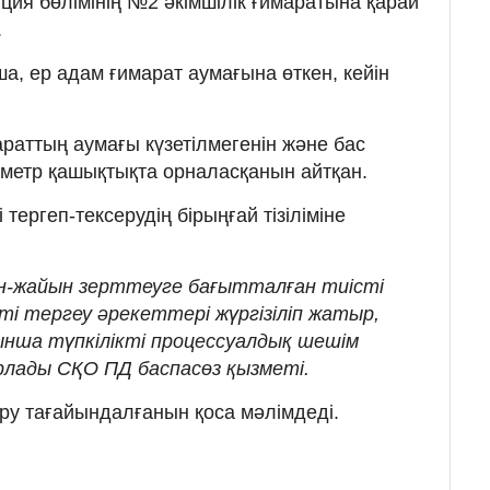
ия бөлімінің №2 әкімшілік ғимаратына қарай
.
, ер адам ғимарат аумағына өткен, кейін
раттың аумағы күзетілмегенін және бас
метр қашықтықта орналасқанын айтқан.
 тергеп-тексерудің бірыңғай тізіліміне
мән-жайын зерттеуге бағытталған тиісті
і тергеу әрекеттері жүргізіліп жатыр,
нша түпкілікті процессуалдық шешім
арлады СҚО ПД баспасөз қызметі.
еру тағайындалғанын қоса мәлімдеді.