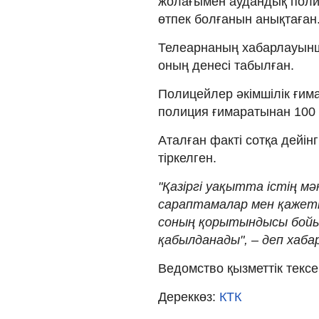
жолағымен аудандық полиц
өтпек болғанын анықтаған
Телеарнаның хабарлауынша
оның денесі табылған.
Полицейлер әкімшілік ғима
полиция ғимаратынан 100 
Аталған факті сотқа дейінгі
тіркелген.
"Қазіргі уақытта істің 
сараптамалар мен қажетт
соның қорытындысы бойы
қабылданады", – деп хаб
Ведомство қызметтік текс
Дереккөз:
КТК