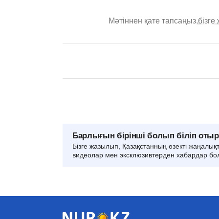
Мәтіннен қате тапсаңыз,
бізге
Барлығын бірінші болып біліп оты
Бізге жазылып, Қазақстанның өзекті жаңалық
видеолар мен эксклюзивтерден хабардар бо