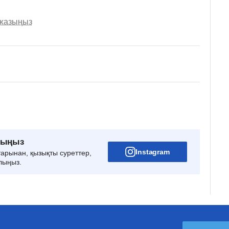
 жазыңыз
рыңыз
Instagram
тарынан, қызықты суреттер,
лыңыз.