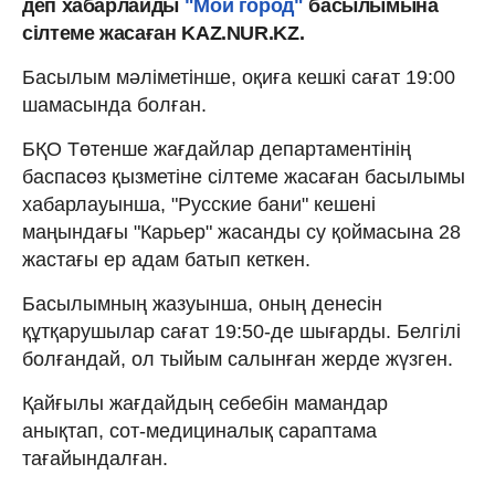
деп хабарлайды
"Мой город"
басылымына
сілтеме жасаған KAZ.NUR.KZ.
Басылым мәліметінше, оқиға кешкі сағат 19:00
шамасында болған.
БҚО Төтенше жағдайлар департаментінің
баспасөз қызметіне сілтеме жасаған басылымы
хабарлауынша, "Русские бани" кешені
маңындағы "Карьер" жасанды су қоймасына 28
жастағы ер адам батып кеткен.
Басылымның жазуынша, оның денесін
құтқарушылар сағат 19:50-де шығарды. Белгілі
болғандай, ол тыйым салынған жерде жүзген.
Қайғылы жағдайдың себебін мамандар
анықтап, сот-медициналық сараптама
тағайындалған.