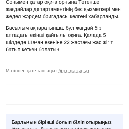
Сонымен қатар оқиға орнына Төтенше
жағдайлар департаментінің бес қызметкері мен
жедел жәрдем бригадасы келгені хабарланды.
Басылым ақпаратынша, бұл жағдай бір
аптадағы екінші қайғылы оқиға. Қалада 5
шілдеде Шаған өзеніне 22 жастағы жас жігіт
батып кеткен болатын.
Мәтіннен қате тапсаңыз,
бізге жазыңыз
Барлығын бірінші болып біліп отырыңыз
Бізге жазылып, Қазақстанның өзекті жаңалықтарынан,