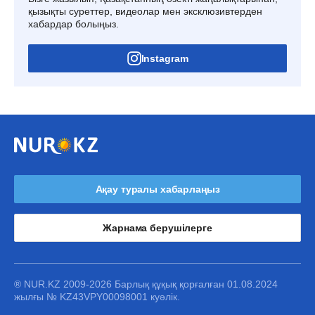
қызықты суреттер, видеолар мен эксклюзивтерден
хабардар болыңыз.
Instagram
Ақау туралы хабарлаңыз
Жарнама берушілерге
® NUR.KZ 2009-2026 Барлық құқық қорғалған 01.08.2024
жылғы № KZ43VPY00098001 куәлік.