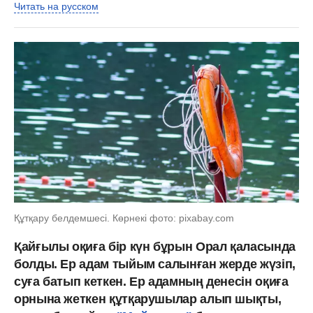
Читать на русском
Құтқару белдемшесі. Көрнекі фото: pixabay.com
Қайғылы оқиға бір күн бұрын Орал қаласында
болды. Ер адам тыйым салынған жерде жүзіп,
суға батып кеткен. Ер адамның денесін оқиға
орнына жеткен құтқарушылар алып шықты,