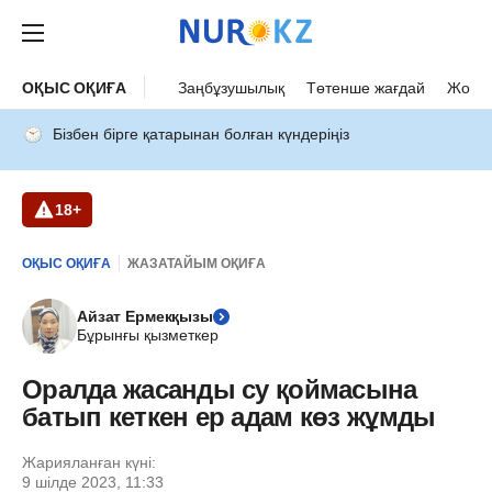
ОҚЫС ОҚИҒА
Заңбұзушылық
Төтенше жағдай
Жол а
Бізбен бірге қатарынан болған күндеріңіз
18+
ОҚЫС ОҚИҒА
ЖАЗАТАЙЫМ ОҚИҒА
Айзат Ермекқызы
Бұрынғы қызметкер
Оралда жасанды су қоймасына
батып кеткен ер адам көз жұмды
Жарияланған күні:
9 шілде 2023, 11:33