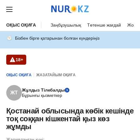
ОҚЫС ОҚИҒА
Заңбұзушылық
Төтенше жағдай
Жол а
Бізбен бірге қатарынан болған күндеріңіз
18+
ОҚЫС ОҚИҒА
ЖАЗАТАЙЫМ ОҚИҒА
Жұлдыз Тілебалды
ЖТ
Бұрынғы қызметкер
Қостанай облысында көбік кешінде
тоқ соққан кішкентай қыз көз
жұмды
Жарияланған күні: