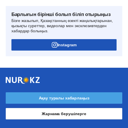
Барлығын бірінші болып біліп отырыңыз
Бізге жазылып, Қазақстанның өзекті жаңалықтарынан,
қызықты суреттер, видеолар мен эксклюзивтерден
хабардар болыңыз.
Instagram
Ақау туралы хабарлаңыз
Жарнама берушілерге