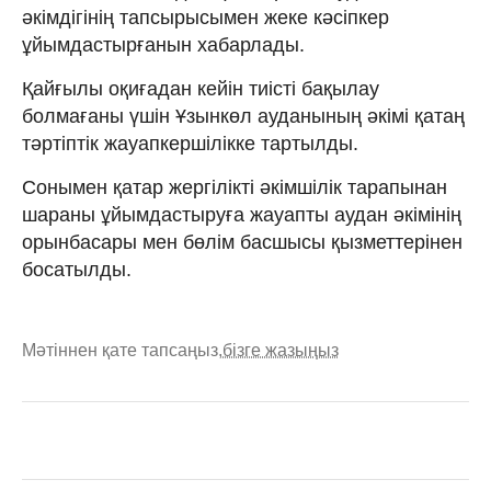
әкімдігінің тапсырысымен жеке кәсіпкер
ұйымдастырғанын хабарлады.
Қайғылы оқиғадан кейін тиісті бақылау
болмағаны үшін Ұзынкөл ауданының әкімі қатаң
тәртіптік жауапкершілікке тартылды.
Сонымен қатар жергілікті әкімшілік тарапынан
шараны ұйымдастыруға жауапты аудан әкімінің
орынбасары мен бөлім басшысы қызметтерінен
босатылды.
Мәтіннен қате тапсаңыз,
бізге жазыңыз