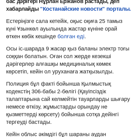
бас дәрігері Нұрлан Ержанов растады, деп
хабарлайды
"Костанайские новости" порталы.
Естеріңізге сала кетейік, оқыс оқиға 25 тамыз
күні Ұзынкөл ауылында жастар күніне орай
өткен көбік кешінде
болған еді
.
Осы іс-шарада 9 жасар қыз баланы электр тоғы
соққан болатын. Оған сол жерде кезекші
дәрігерлер алғашқы медициналық көмек
көрсетіп, кейін ол уруханаға жатқызылды.
Полиция бұл факті бойынша Қылмыстық
кодекстің 306-бабы 2-бөлігі (Қауіпсіздік
талаптарына сай келмейтін тауарларды шығару
немесе өткізу, жұмыстарды орындау не
қызметтерді көрсету) бойынша сотқа дейінгі
тергеуді бастады.
Кейін облыс әкімдігі бұл шараны аудан