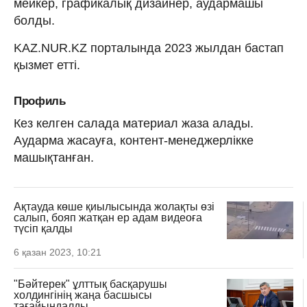
мейкер, графикалық дизайнер, аудармашы
болды.
KAZ.NUR.KZ порталында 2023 жылдан бастап
қызмет етті.
Профиль
Кез келген салада материал жаза алады.
Аударма жасауға, контент-менеджерлікке
машықтанған.
Ақтауда көше қиылысында жолақты өзі
салып, бояп жатқан ер адам видеоға
түсіп қалды
6 қазан 2023, 10:21
"Бәйтерек" ұлттық басқарушы
холдингінің жаңа басшысы
тағайындалды