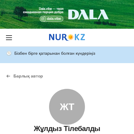
Бізбен бірге қатарынан болған күндеріңіз
Барлық автор
ЖТ
Жұлдыз Тілебалды