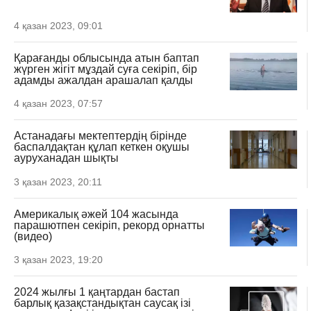
4 қазан 2023, 09:01
Қарағанды облысында атын баптап
жүрген жігіт мұздай суға секіріп, бір
адамды ажалдан арашалап қалды
4 қазан 2023, 07:57
Астанадағы мектептердің бірінде
баспалдақтан құлап кеткен оқушы
ауруханадан шықты
3 қазан 2023, 20:11
Америкалық әжей 104 жасында
парашютпен секіріп, рекорд орнатты
(видео)
3 қазан 2023, 19:20
2024 жылғы 1 қаңтардан бастап
барлық қазақстандықтан саусақ ізі