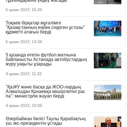
тұрғындарына үндеу жасады
5 қазан 2023, 15:20
Тоқаев бірқатар мұғалімге
"Қазақстанның еңбек сіңірген ұстазы"
құрметті атағын берді
5 қазан 2023, 13:34
5 қазанда өтетін футбол матчына
байланысты Астанада автобустардың
жүру уақыты ұзарады
4 қазан 2023, 11:32
"ҚазҰУ және басқа да ЖОО-лардың
Алматыдан Қонаевқа көшірілетіні рас
па": министрлік жауап берді
4 қазан 2023, 10:09
Әзербайжан билігі Таулы Қарабақтың
үш экс-президентін ұстады