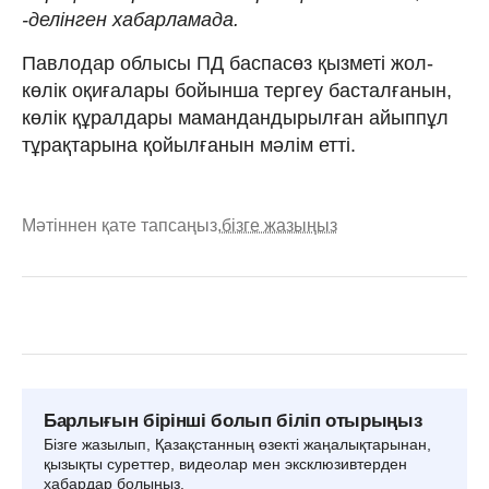
-делінген хабарламада.
Павлодар облысы ПД баспасөз қызметі жол-
көлік оқиғалары бойынша тергеу басталғанын,
көлік құралдары мамандандырылған айыппұл
тұрақтарына қойылғанын мәлім етті.
Мәтіннен қате тапсаңыз,
бізге жазыңыз
Барлығын бірінші болып біліп отырыңыз
Бізге жазылып, Қазақстанның өзекті жаңалықтарынан,
қызықты суреттер, видеолар мен эксклюзивтерден
хабардар болыңыз.