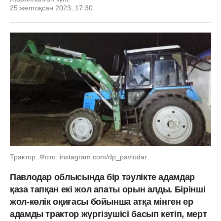
25 желтоқсан 2023, 17:30
Трактор. Фото: instagram.com/dp_pavlodar
Павлодар облысында бір тәулікте адамдар
қаза тапқан екі жол апаты орын алды. Бірінші
жол-көлік оқиғасы бойынша атқа мінген ер
адамды трактор жүргізушісі басып кетіп, мерт