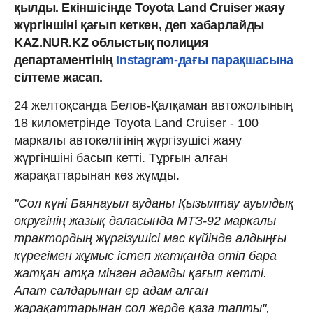
қылды. Екіншісінде Toyota Land Cruiser жаяу
жүргіншіні қағып кеткен, деп хабарлайды
KAZ.NUR.KZ облыстық полиция
департаментінің
Instagram-дағы парақшасына
сілтеме жасап.
24 желтоқсанда Белов-Қалқаман автожолының
18 километрінде Toyota Land Cruiser - 100
маркалы автокөлігінің жүргізушісі жаяу
жүргіншіні басып кетті. Тұрғын алған
жарақаттарынан көз жұмды.
"Сол күні Баянауыл ауданы Қызылтау ауылдық
округінің жазық даласында МТЗ-92 маркалы
трактордың жүргізушісі мас күйінде алдыңғы
күрегімен жұмыс істеп жатқанда өтіп бара
жатқан атқа мінген адамды қағып кетті.
Апат салдарынан ер адам алған
жарақаттарынан сол жерде қаза тапты",