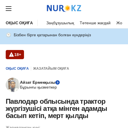
ОҚЫС ОҚИҒА
Заңбұзушылық
Төтенше жағдай
Жол а
Бізбен бірге қатарынан болған күндеріңіз
18+
ОҚЫС ОҚИҒА
ЖАЗАТАЙЫМ ОҚИҒА
Айзат Ермекқызы
Бұрынғы қызметкер
Павлодар облысында трактор
жүргізушісі атқа мінген адамды
басып кетіп, мерт қылды
Жарияланған күні: