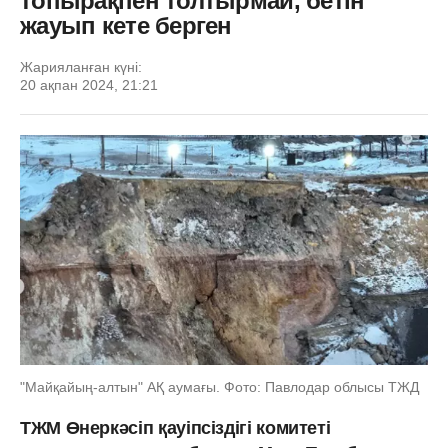
топырақпен толтырмай, бетін
жауып кете берген
Жарияланған күні:
20 ақпан 2024, 21:21
"Майқайың-алтын" АҚ аумағы. Фото: Павлодар облысы ТЖД
ТЖМ Өнеркәсіп қауіпсіздігі комитеті