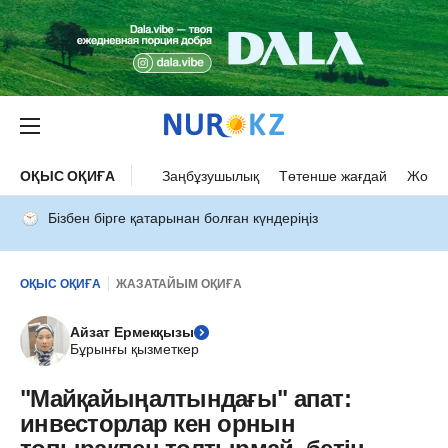
ОҚЫС ОҚИҒА
Заңбұзушылық
Төтенше жағдай
Жол а
Бізбен бірге қатарынан болған күндеріңіз
ОҚЫС ОҚИҒА
ЖАЗАТАЙЫМ ОҚИҒА
Айзат Ермекқызы
Бұрынғы қызметкер
"Майқайыңалтындағы" апат:
инвесторлар кен орнын