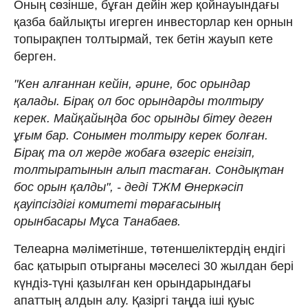
Оның сөзінше, бұған дейін жер қойнауындағы
қазба байлықты игерген инвесторлар кен орнын
топырақпен толтырмай, тек бетін жауып кете
берген.
"Кен алғаннан кейін, әрине, бос орындар
қалады. Бірақ ол бос орындарды толтыру
керек. Майқайыңда бос орынды бітеу деген
ұғым бар. Сонымен толтыру керек болған.
Бірақ та ол жерде жобаға өзгеріс енгізіп,
толтыратынын алып тастаған. Сондықтан
бос орын қалды", - деді ТЖМ Өнеркәсіп
қауіпсіздігі комитеті төрағасының
орынбасары Мұса Танабаев.
Телеарна мәліметінше, төтеншеліктердің ендігі
бас қатырып отырғаны мәселесі 30 жылдан бері
күндіз-түні қазылған кен орындарындағы
апаттың алдын алу. Қазіргі таңда іші қуыс