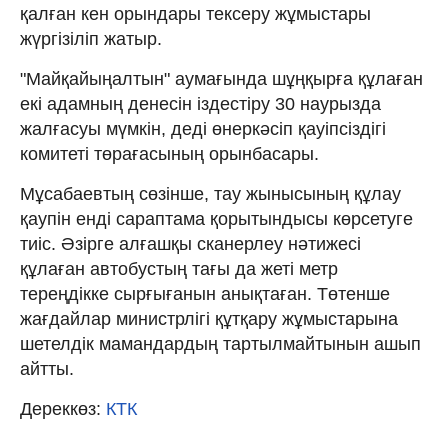
қалған кен орындары тексеру жұмыстары
жүргізіліп жатыр.
"Майқайыңалтын" аумағында шұңқырға құлаған
екі адамның денесін іздестіру 30 наурызда
жалғасуы мүмкін, деді өнеркәсіп қауіпсіздігі
комитеті төрағасының орынбасары.
Мұсабаевтың сөзінше, тау жынысының құлау
қаупін енді сараптама қорытындысы көрсетуге
тиіс. Әзірге алғашқы сканерлеу нәтижесі
құлаған автобустың тағы да жеті метр
тереңдікке сырғығанын анықтаған. Төтенше
жағдайлар министрлігі құтқару жұмыстарына
шетелдік мамандардың тартылмайтынын ашып
айтты.
Дереккөз:
КТК