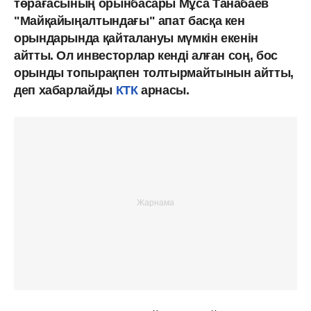
төрағасының орынбасары Мұса Танабаев
"Майқайыңалтындағы" апат басқа кен
орындарында қайталануы мүмкін екенін
айтты. Ол инвесторлар кенді алған соң, бос
орынды топырақпен толтырмайтынын айтты,
деп хабарлайды
КТК
арнасы.