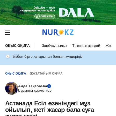
ОҚЫС ОҚИҒА
Заңбұзушылық
Төтенше жағдай
Жол а
Бізбен бірге қатарынан болған күндеріңіз
ОҚЫС ОҚИҒА
ЖАЗАТАЙЫМ ОҚИҒА
Аида Тақабаева
Бұрынғы қызметкер
Астанада Есіл өзеніндегі мұз
ойылып, жеті жасар бала суға