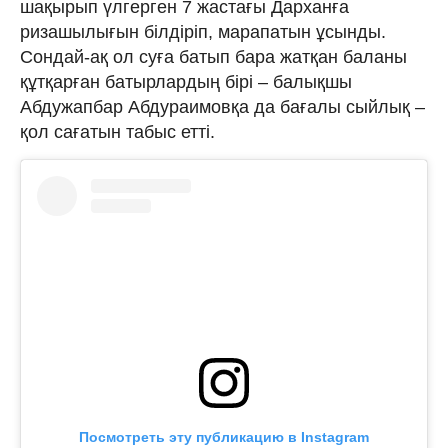
шақырып үлгерген 7 жастағы Дарханға
ризашылығын білдіріп, марапатын ұсынды.
Сондай-ақ ол суға батып бара жатқан баланы
құтқарған батырлардың бірі – балықшы
Абдужапбар Абдураимовқа да бағалы сыйлық –
қол сағатын табыс етті.
Посмотреть эту публикацию в Instagram