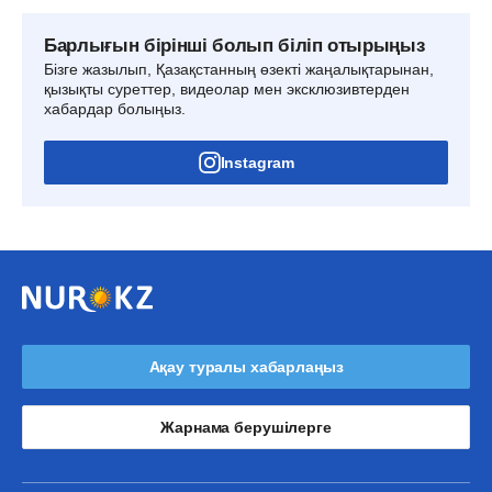
Барлығын бірінші болып біліп отырыңыз
Бізге жазылып, Қазақстанның өзекті жаңалықтарынан,
қызықты суреттер, видеолар мен эксклюзивтерден
хабардар болыңыз.
Instagram
Ақау туралы хабарлаңыз
Жарнама берушілерге