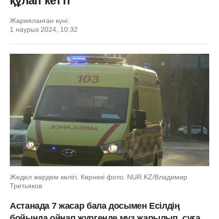
құлап кетті
Жарияланған күні:
1 наурыз 2024, 10:32
Жедел жәрдем көлігі. Көрнекі фото: NUR.KZ/Владимир
Третьяков
Астанада 7 жасар бала досымен Есілдің
бойында ойнап жүргенде мұз жарылып, суға