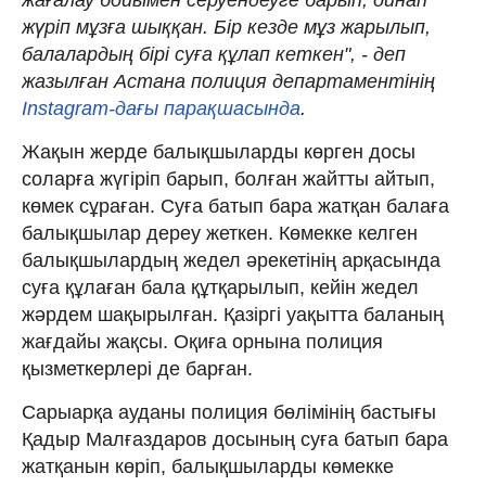
жүріп мұзға шыққан. Бір кезде мұз жарылып,
балалардың бірі суға құлап кеткен", - деп
жазылған Астана полиция департаментінің
Instagram-дағы парақшасында
.
Жақын жерде балықшыларды көрген досы
соларға жүгіріп барып, болған жайтты айтып,
көмек сұраған. Суға батып бара жатқан балаға
балықшылар дереу жеткен. Көмекке келген
балықшылардың жедел әрекетінің арқасында
суға құлаған бала құтқарылып, кейін жедел
жәрдем шақырылған. Қазіргі уақытта баланың
жағдайы жақсы. Оқиға орнына полиция
қызметкерлері де барған.
Сарыарқа ауданы полиция бөлімінің бастығы
Қадыр Малғаздаров досының суға батып бара
жатқанын көріп, балықшыларды көмекке