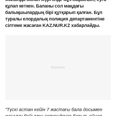
құлап кеткен. Баланы сол маңдағы
балықшылардың бірі құтқарып қалған. Бұл
туралы елордалық полиция департаментіне
сілтеме жасаған KAZ.NUR.KZ хабарлайды.
"Түскі астан кейін 7 жастағы бала досымен
жағалау бойымен серуендеуге барып, ойнап