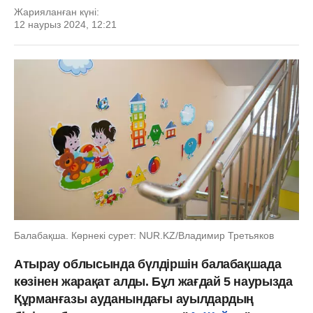
Жарияланған күні:
12 наурыз 2024, 12:21
Балабақша. Көрнекі сурет: NUR.KZ/Владимир Третьяков
Атырау облысында бүлдіршін балабақшада
көзінен жарақат алды. Бұл жағдай 5 наурызда
Құрманғазы ауданындағы ауылдардың