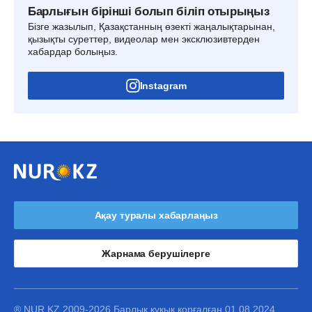
Барлығын бірінші болып біліп отырыңыз
Бізге жазылып, Қазақстанның өзекті жаңалықтарынан,
қызықты суреттер, видеолар мен эксклюзивтерден
хабардар болыңыз.
Instagram
Ақау туралы хабарлаңыз
Жарнама берушілерге
® NUR.KZ 2009-2026 Барлық құқық қорғалған 01.08.2024