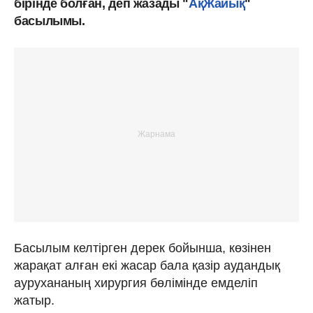
бірінде болған, деп жазады "
АқЖайық
"
басылымы.
Басылым келтірген дерек бойынша, көзінен
жарақат алған екі жасар бала қазір аудандық
аурухананың хирургия бөлімінде емделіп
жатыр.