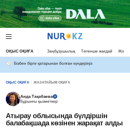
ОҚЫС ОҚИҒА
Заңбұзушылық
Төтенше жағдай
Жол а
Бізбен бірге қатарынан болған күндеріңіз
ОҚЫС ОҚИҒА
ЖАЗАТАЙЫМ ОҚИҒА
Аида Тақабаева
Бұрынғы қызметкер
Атырау облысында бүлдіршін
балабақшада көзінен жарақат алды