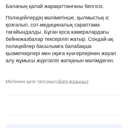
Баланың қалай жарақаттанғаны белгісіз.
Полицейлердің мәліметінше, қылмыстық іс
қозғалып, сот-медициналық сараптама
тағайындалды. Бұған қоса камералардағы
бейнежазбалар тексеріліп жатыр. Сондай-ақ
полицейлер басылымға балабақша
қызметкерлері мен оқиға куәгерлерінен жауап
алу жұмысы жүргізіліп жатқанын мәлімдеген.
Мәтіннен қате тапсаңыз,
бізге жазыңыз