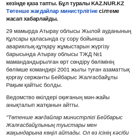
кезінде қаза тапты. Бұл туралы KAZ.NUR.KZ
Төтенше жағдайлар министрлігіне
сілтеме
жасап хабарлайды.
29 мамырда Атырау облысы Жылой ауданының
Құлсары қаласында су сору бойынша
авариялық-құтқару жұмыстарын жүргізу
барысында Атырау облысы ТЖД №1
мамандандырылған өрт сөндіру бөлімінің
бөлімше командирі 2001 жылы туған азаматтық
қорғау сержанты Бейбарыс Жалғасбайұлы
Рақым қайтыс болды.
Ведомство өкілдері оқиғаның мән-жайы
анықталып жатқанын айтты.
"Төтенше жағдайлар министрлігі Бейбарыс
Жалғасбайұлының туыстары мен
жақындарына көңіл айтады. Ол өз ісінің кәсіби