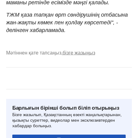
маманы ретінде есімізде мәңгі қалады.
ТЖМ қаза тапқан өрт сөндірушінің отбасына
жан-жақты көмек пен қолдау көрсетеді", -
делінген хабарламада.
Мәтіннен қате тапсаңыз,
бізге жазыңыз
Барлығын бірінші болып біліп отырыңыз
Бізге жазылып, Қазақстанның өзекті жаңалықтарынан,
қызықты суреттер, видеолар мен эксклюзивтерден
хабардар болыңыз.