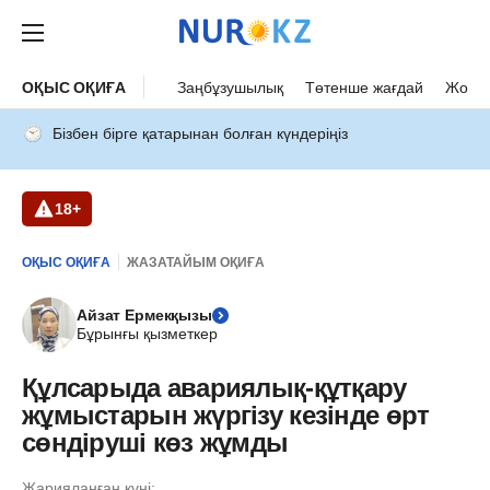
ОҚЫС ОҚИҒА
Заңбұзушылық
Төтенше жағдай
Жол а
Бізбен бірге қатарынан болған күндеріңіз
18+
ОҚЫС ОҚИҒА
ЖАЗАТАЙЫМ ОҚИҒА
Айзат Ермекқызы
Бұрынғы қызметкер
Құлсарыда авариялық-құтқару
жұмыстарын жүргізу кезінде өрт
сөндіруші көз жұмды
Жарияланған күні: