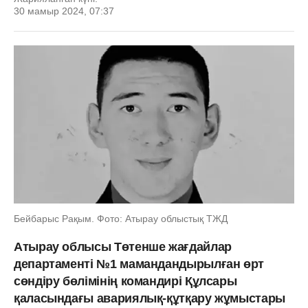
30 мамыр 2024, 07:37
Бейбарыс Рақым. Фото: Атырау облыстық ТЖД
Атырау облысы Төтенше жағдайлар
департаменті №1 мамандандырылған өрт
сөндіру бөлімінің командирі Құлсары
қаласындағы авариялық-құтқару жұмыстары