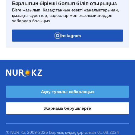
Барлығын бірінші болып біліп отырыңыз
Бізге жазылып, Қазақстанның өзекті жаңалықтарынан,
қызықты суреттер, видеолар мен эксклюзивтерден
хабардар болыңыз.
Instagram
Ақау туралы хабарлаңыз
Жарнама берушілерге
® NUR.KZ 2009-2026 Барлық құқық қорғалған 01.08.2024