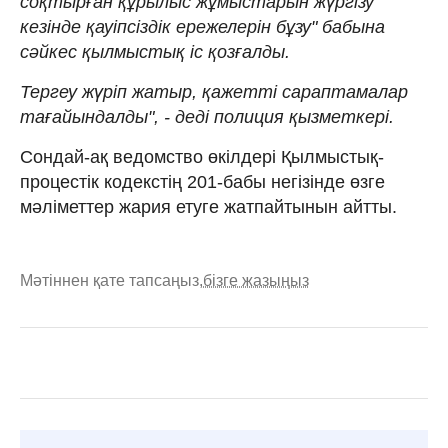
соқтырған құрылыс жұмыстарын жүргізу
кезінде қауіпсіздік ережелерін бұзу" бабына
сәйкес қылмыстық іс қозғалды.
Тергеу жүріп жатыр, қажетті сараптамалар
тағайындалды", - деді полиция қызметкері.
Сондай-ақ ведомство өкілдері Қылмыстық-
процестік кодекстің 201-бабы негізінде өзге
мәліметтер жария етуге жатпайтынын айтты.
Мәтіннен қате тапсаңыз,
бізге жазыңыз