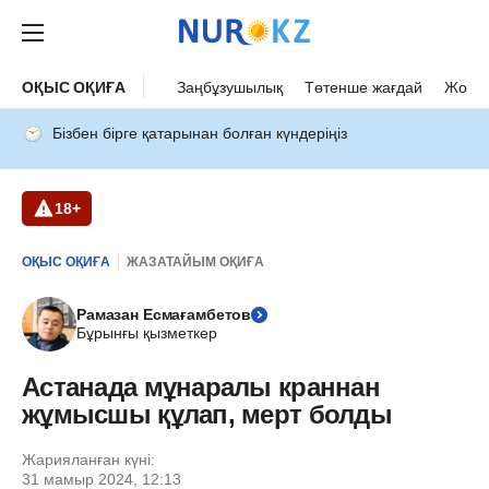
ОҚЫС ОҚИҒА
Заңбұзушылық
Төтенше жағдай
Жол а
Бізбен бірге қатарынан болған күндеріңіз
18+
ОҚЫС ОҚИҒА
ЖАЗАТАЙЫМ ОҚИҒА
Рамазан Есмағамбетов
Бұрынғы қызметкер
Астанада мұнаралы краннан
жұмысшы құлап, мерт болды
Жарияланған күні:
31 мамыр 2024, 12:13