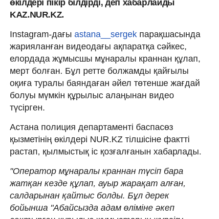
өкілдері пікір білдірді, деп хабарлайды
KAZ.NUR.KZ.
Instagram-дағы
astana__sergek
парақшасында
жарияланған видеодағы ақпаратқа сәйкес,
елордада жұмысшы мұнаралы краннан құлап,
мерт болған. Бұл ретте болжамды қайғылы
оқиға туралы баяндаған әйел төтенше жағдай
болуы мүмкін құрылыс алаңынан видео
түсірген.
Астана полиция департаменті баспасөз
қызметінің өкілдері NUR.KZ тілшісіне фактті
растап, қылмыстық іс қозғалғанын хабарлады.
"Оператор мұнаралы краннан түсіп бара
жатқан кезде құлап, ауыр жарақат алған,
салдарынан қайтыс болды. Бұл дерек
бойынша "Абайсызда адам өліміне әкеп