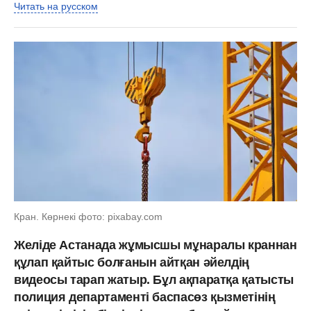
Читать на русском
Кран. Көрнекі фото: pixabay.com
Желіде Астанада жұмысшы мұнаралы краннан
құлап қайтыс болғанын айтқан әйелдің
видеосы тарап жатыр. Бұл ақпаратқа қатысты
полиция департаменті баспасөз қызметінің