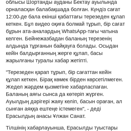
облысы Шортанды ауданы Бектау ауылында
орналасқан балабақшада болған. Күндіз сағат
12:00-де бала екінші қабаттағы терезеден құлап
кеткен. Бұл видео оқиға болмай тұрып, бір сағат
бұрын ата-аналардың WhatsApp-тағы чатына
келген. Бейнежазбадан баланың терезенің
алдында тұрғанын байқауға болады. Осыдан
кейін балдырғанның жерге құлап, басы
жарылғаны туралы хабар жетіпті.
"Терезеден қарап тұрып, бір сағаттан кейін
құлап кеткен. Бірақ көмек бірден көрсетілмеген.
Жедел жәрдем қызметіне хабарласпаған.
Баланың аяғы сынса да көтеріп жүрген.
Ауылдың дәрігері жаяу келіп, басын ораған, ал
сынған аяққа ештеңе істемеген", - деді
Ерасылдың анасы Ұлжан Санат.
Тілшінің хабарлауынша, Ерасылды туыстары