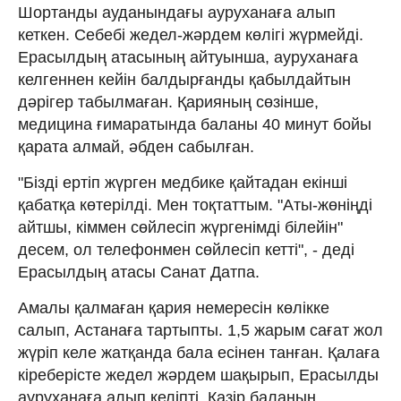
Шортанды ауданындағы ауруханаға алып
кеткен. Себебі жедел-жәрдем көлігі жүрмейді.
Ерасылдың атасының айтуынша, ауруханаға
келгеннен кейін балдырғанды қабылдайтын
дәрігер табылмаған. Қарияның сөзінше,
медицина ғимаратында баланы 40 минут бойы
қарата алмай, әбден сабылған.
"Бізді ертіп жүрген медбике қайтадан екінші
қабатқа көтерілді. Мен тоқтаттым. "Аты-жөніңді
айтшы, кіммен сөйлесіп жүргенімді білейін"
десем, ол телефонмен сөйлесіп кетті", - деді
Ерасылдың атасы Санат Датпа.
Амалы қалмаған қария немересін көлікке
салып, Астанаға тартыпты. 1,5 жарым сағат жол
жүріп келе жатқанда бала есінен танған. Қалаға
кіреберісте жедел жәрдем шақырып, Ерасылды
ауруханаға алып келіпті. Қазір баланың