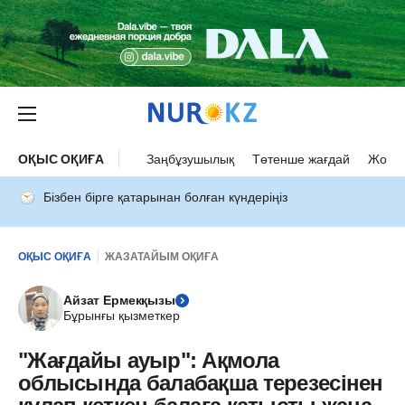
ОҚЫС ОҚИҒА
Заңбұзушылық
Төтенше жағдай
Жол а
Бізбен бірге қатарынан болған күндеріңіз
ОҚЫС ОҚИҒА
ЖАЗАТАЙЫМ ОҚИҒА
Айзат Ермекқызы
Бұрынғы қызметкер
"Жағдайы ауыр": Ақмола
облысында балабақша терезесінен