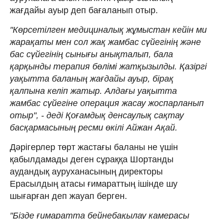
жағдайы ауыр деп бағаланып отыр.
"Көрсетілген медициналық жұмыстан кейін ми
жарақаты мен сол жақ жамбас сүйегінің және
бас сүйегінің сынығы анықталып, бала
қарқынды терапия бөлімі жатқызылды. Қазіргі
уақытта баланың жағдайы ауыр, бірақ
қалпына келіп жатыр. Алдағы уақытта
жамбас сүйегіне операция жасау жоспарланып
отыр", - деді Қоғамдық денсаулық сақтау
басқармасының ресми өкілі Айжан Ақай.
Дәрігерлер төрт жастағы баланы не үшін
қабылдамады деген сұраққа Шортанды
аудандық ауруханасының директоры
Ерасылдың атасы ғимараттың ішінде шу
шығарған деп жауап берген.
"Бізде ғимаратта бейнебақылау камерасы