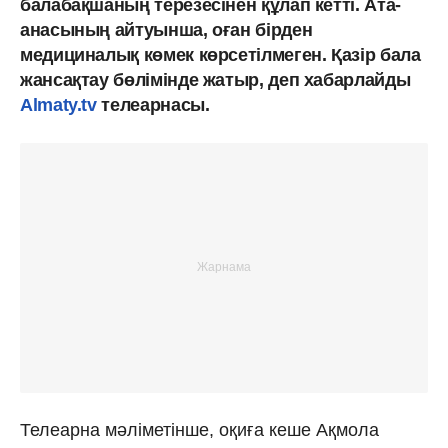
балабақшаның терезесінен құлап кетті. Ата-
анасының айтуынша, оған бірден
медициналық көмек көрсетілмеген. Қазір бала
жансақтау бөлімінде жатыр, деп хабарлайды
Almaty.tv
телеарнасы.
Телеарна мәліметінше, оқиға кеше Ақмола