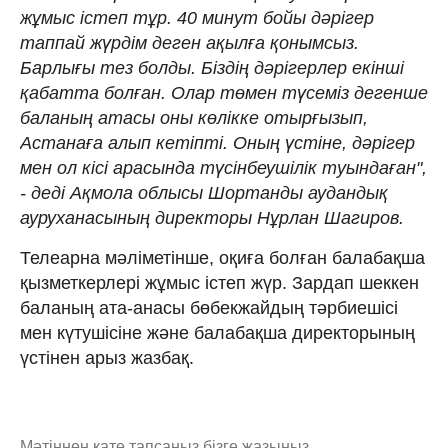
жұмыс істеп тұр. 40 минут бойы дәрігер
таппай жүрдім деген ақылға қонымсыз.
Барлығы тез болды. Біздің дәрігерлер екінші
қабатта болған. Олар төмен түсеміз дегенше
баланың атасы оны көлікке отырғызып,
Астанаға алып кетіпті. Оның үстіне, дәрігер
мен ол кісі арасында түсінбеушілік туындаған",
- деді Ақмола облысы Шортанды аудандық
ауруханасының директоры Нұрлан Шагиров.
Телеарна мәліметінше, оқиға болған балабақша
қызметкерлері жұмыс істеп жүр. Зардап шеккен
баланың ата-анасы бөбекжайдың тәрбиешісі
мен күтушісіне және балабақша директорының
үстінен арыз жазбақ.
Мәтіннен қате тапсаңыз,
бізге жазыңыз