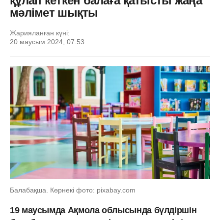
құлап кеткен балаға қатысты жаңа
мәлімет шықты
Жарияланған күні:
20 маусым 2024, 07:53
Балабақша. Көрнекі фото: pixabay.com
19 маусымда Ақмола облысында бүлдіршін