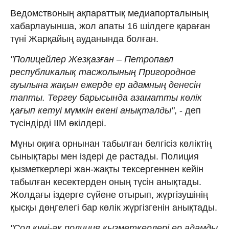
Ведомствоның ақпараттық медиапорталының
хабарлауынша, жол апаты 16 шілдеге қараған
түні Жарқайың ауданында болған.
"Полицейлер Жезқазған – Петропавл
республикалық тасжолының Пригородное
ауылына жақын ежерде ер адамның денесін
тапты. Тергеу барысында азаматты көлік
қағып кетуі мүмкін екені анықталды"
, - деп
түсіндірді ІІМ өкілдері.
Мұны оқиға орнынан табылған белгісіз көліктің
сынықтары мен іздері де растады. Полиция
қызметкерлері жан-жақты тексергеннен кейін
табылған кесектерден оның түсін анықтады.
Жолдағы іздерге сүйене отырып, жүргізушінің
қысқы дөңгелегі бар көлік жүргізгенін анықтады.
"Сол күні-ақ полиция қызметкерлері ер адамды