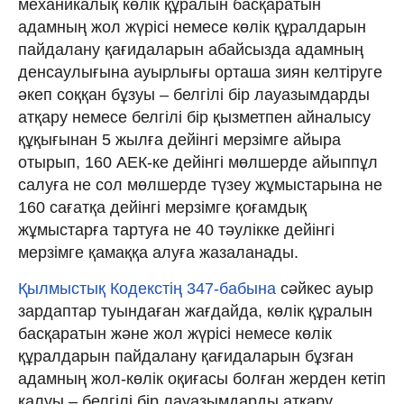
механикалық көлiк құралын басқаратын
адамның жол жүрісі немесе көлiк құралдарын
пайдалану қағидаларын абайсызда адамның
денсаулығына ауырлығы орташа зиян келтiруге
әкеп соққан бұзуы – белгiлi бiр лауазымдарды
атқару немесе белгiлi бiр қызметпен айналысу
құқығынан 5 жылға дейiнгi мерзiмге айыра
отырып, 160 АЕК-ке дейiнгi мөлшерде айыппұл
салуға не сол мөлшерде түзеу жұмыстарына не
160 сағатқа дейiнгi мерзiмге қоғамдық
жұмыстарға тартуға не 40 тәулікке дейінгі
мерзімге қамаққа алуға жазаланады.
Қылмыстық Кодекстің 347-бабына
сәйкес ауыр
зардаптар туындаған жағдайда, көлiк құралын
басқаратын және жол жүрісі немесе көлік
құралдарын пайдалану қағидаларын бұзған
адамның жол-көлiк оқиғасы болған жерден кетіп
қалуы – белгілi бiр лауазымдарды атқару