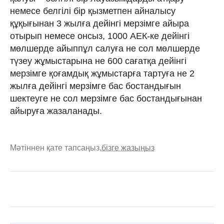
немесе белгiлi бiр қызметпен айналысу
құқығынан 3 жылға дейiнгi мерзiмге айыра
отырып немесе онсыз, 1000 АЕК-ке дейінгі
мөлшерде айыппұл салуға не сол мөлшерде
түзеу жұмыстарына не 600 сағатқа дейінгі
мерзімге қоғамдық жұмыстарға тартуға не 2
жылға дейінгі мерзімге бас бостандығын
шектеуге не сол мерзімге бас бостандығынан
айыруға жазаланады.
Мәтіннен қате тапсаңыз,
бізге жазыңыз