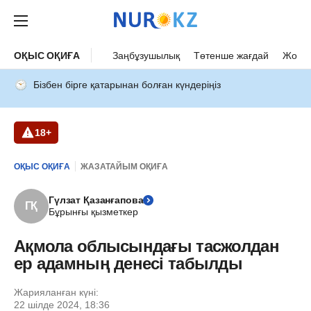
ОҚЫС ОҚИҒА
Заңбұзушылық
Төтенше жағдай
Жол а
Бізбен бірге қатарынан болған күндеріңіз
18+
ОҚЫС ОҚИҒА
ЖАЗАТАЙЫМ ОҚИҒА
Гүлзат Қазанғапова
ГҚ
Бұрынғы қызметкер
Ақмола облысындағы тасжолдан
ер адамның денесі табылды
Жарияланған күні:
22 шілде 2024, 18:36