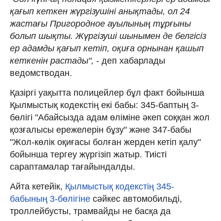
қағып кеткен жүргізушіні анықтады, ол 24
жастағы Пригородное ауылының тұрғыны
болып шықты. Жүргізуші шынымен де белгісіз
ер адамды қағып кетіп, оқиға орнынан қашып
кеткенін растады",
- деп хабарлады
ведомстводан.
Қазіргі уақытта полицейлер бұл факт бойынша
Қылмыстық кодекстің екі бабы: 345-баптың 3-
бөлігі "Абайсызда адам өліміне әкеп соққан жол
қозғалысы ережелерін бұзу" және 347-бабы
"Жол-көлік оқиғасы болған жерден кетіп қалу"
бойынша тергеу жүргізіп жатыр. Тиісті
сараптамалар тағайындалды.
Айта кетейік,
Қылмыстық кодекстің 345-
бабының 3-бөлігіне
сәйкес автомобильдi,
троллейбусты, трамвайды не басқа да