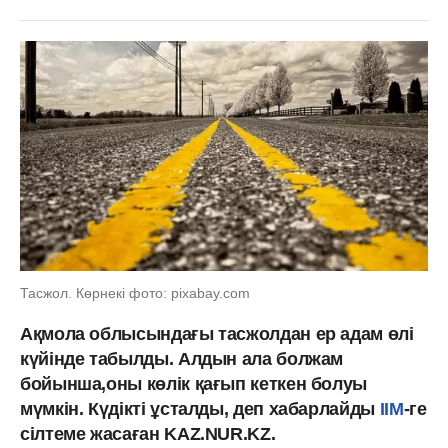
Тасжол. Көрнекі фото: pixabay.com
Ақмола облысындағы тасжолдан ер адам өлі
күйінде табылды. Алдын ала болжам
бойынша,оны көлік қағып кеткен болуы
мүмкін. Күдікті ұсталды, деп хабарлайды
ІІМ
-ге
сілтеме жасаған KAZ.NUR.KZ.