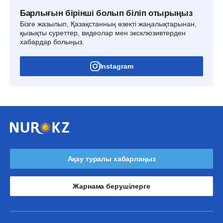
Барлығын бірінші болып біліп отырыңыз
Бізге жазылып, Қазақстанның өзекті жаңалықтарынан,
қызықты суреттер, видеолар мен эксклюзивтерден
хабардар болыңыз.
Instagram
Ақау туралы хабарлаңыз
Жарнама берушілерге