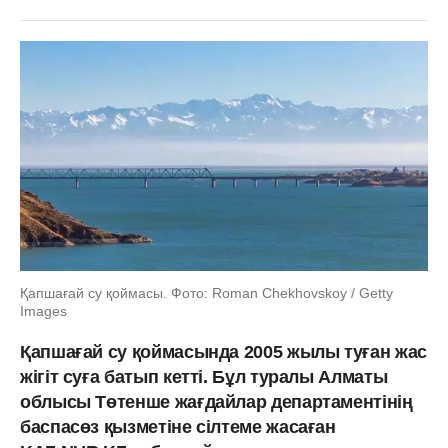
Қапшағай су қоймасы. Фото: Roman Chekhovskoy / Getty
Images
Қапшағай су қоймасында 2005 жылы туған жас
жігіт суға батып кетті. Бұл туралы Алматы
облысы Төтенше жағдайлар департаментінің
баспасөз қызметіне сілтеме жасаған