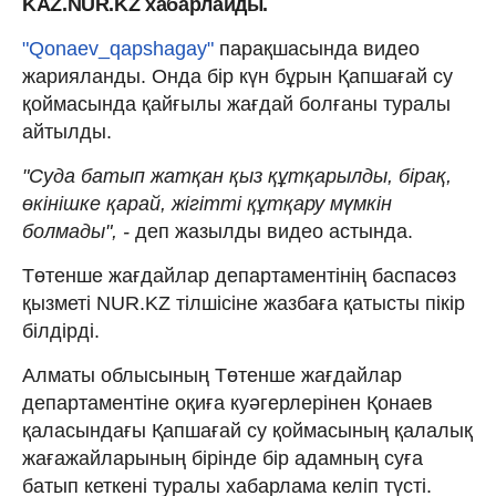
KAZ.NUR.KZ хабарлайды.
"Qonaev_qapshagay"
парақшасында видео
жарияланды. Онда бір күн бұрын Қапшағай су
қоймасында қайғылы жағдай болғаны туралы
айтылды.
"Суда батып жатқан қыз құтқарылды, бірақ,
өкінішке қарай, жігітті құтқару мүмкін
болмады", -
деп жазылды видео астында.
Төтенше жағдайлар департаментінің баспасөз
қызметі NUR.KZ тілшісіне жазбаға қатысты пікір
білдірді.
Алматы облысының Төтенше жағдайлар
департаментіне оқиға куәгерлерінен Қонаев
қаласындағы Қапшағай су қоймасының қалалық
жағажайларының бірінде бір адамның суға
батып кеткені туралы хабарлама келіп түсті.