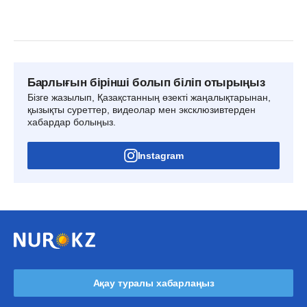
Барлығын бірінші болып біліп отырыңыз
Бізге жазылып, Қазақстанның өзекті жаңалықтарынан,
қызықты суреттер, видеолар мен эксклюзивтерден
хабардар болыңыз.
Instagram
Ақау туралы хабарлаңыз