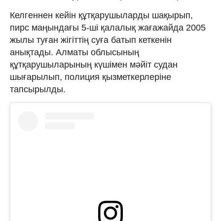
Келгеннен кейін құтқарушыларды шақырып,
пирс маңындағы 5-ші қалалық жағажайда 2005
жылы туған жігіттің суға батып кеткенін
анықтады. Алматы облысының
құтқарушыларының күшімен мәйіт судан
шығарылып, полиция қызметкерлеріне
тапсырылды.