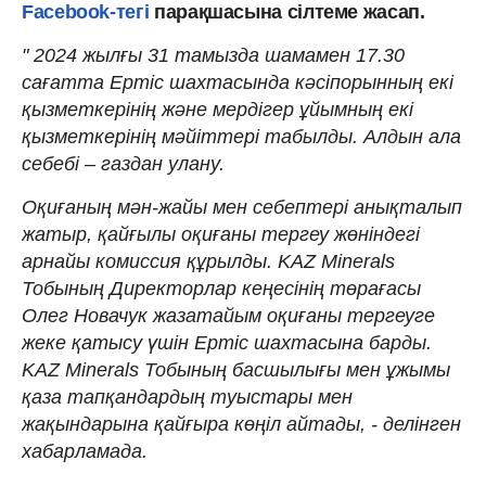
Facebook-тегі
парақшасына сілтеме жасап.
" 2024 жылғы 31 тамызда шамамен 17.30
сағатта Ертіс шахтасында кәсіпорынның екі
қызметкерінің және мердігер ұйымның екі
қызметкерінің мәйіттері табылды. Алдын ала
себебі – газдан улану.
Оқиғаның мән-жайы мен себептері анықталып
жатыр, қайғылы оқиғаны тергеу жөніндегі
арнайы комиссия құрылды. KAZ Minerals
Тобының Директорлар кеңесінің төрағасы
Олег Новачук жазатайым оқиғаны тергеуге
жеке қатысу үшін Ертіс шахтасына барды.
KAZ Minerals Тобының басшылығы мен ұжымы
қаза тапқандардың туыстары мен
жақындарына қайғыра көңіл айтады, - делінген
хабарламада.