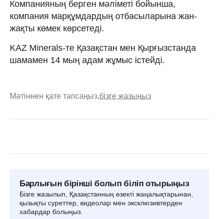
Компанияның берген мәліметі бойынша,
компания марқұмдардың отбасыларына жан-
жақты көмек көрсетеді.
KAZ Minerals-те Қазақстан мен Қырғызстанда
шамамен 14 мың адам жұмыс істейді.
Мәтіннен қате тапсаңыз,
бізге жазыңыз
Барлығын бірінші болып біліп отырыңыз
Бізге жазылып, Қазақстанның өзекті жаңалықтарынан,
қызықты суреттер, видеолар мен эксклюзивтерден
хабардар болыңыз.