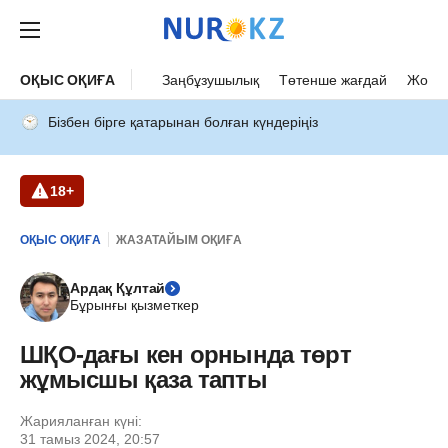
ОҚЫС ОҚИҒА
Заңбұзушылық
Төтенше жағдай
Жол а
Бізбен бірге қатарынан болған күндеріңіз
18+
ОҚЫС ОҚИҒА
ЖАЗАТАЙЫМ ОҚИҒА
Ардақ Құлтай
Бұрынғы қызметкер
ШҚО-дағы кен орнында төрт
жұмысшы қаза тапты
Жарияланған күні:
31 тамыз 2024, 20:57