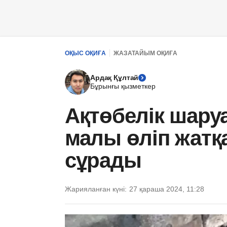
ОҚЫС ОҚИҒА
ЖАЗАТАЙЫМ ОҚИҒА
Ардақ Құлтай
Бұрынғы қызметкер
Ақтөбелік шаруа
малы өліп жатқ
сұрады
Жарияланған күні:
27 қараша 2024, 11:28