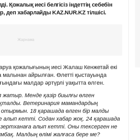
і. Қожалық иесі белгісіз індеттің себебін
р, деп хабарлайды KAZ.NUR.KZ тілшісі.
аруа қожалығының иесі Жалаш Кенжетай екі
ра малынан айрылған. Өлетті қыстауында
ындағы малдар әртүрлі уақытта өлген.
п жатыр. Менде қазір биылғы өлген
ақталды. Ветеринария мамандардың
отырмын. 18 қарашада өлген бір малды
 алып кетті. Содан хабар жоқ. 24 қарашада
а зертханаға алып кетті. Оны тексерген не
ұмбақ. Малдың өлімі жалғаса бере ме?