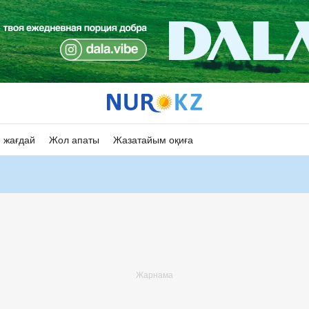
 жағдай
Жол апаты
Жазатайым оқиға