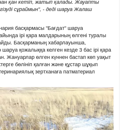
ан қан кетіп, жатып қалады. Жауапты
ізуді сұраймын", - деді шаруа Жалаш
нария басқармасы "Бағдат" шаруа
йында ірі қара малдарының өлгені туралы
тайды. Басқарманың хабарлауынша,
шаруа қожалыққа келген кезде 3 бас ірі қара
н. Жануарлар өлген күннен бастап көп уақыт
терге бөлініп қалған және құстар шұқып
етеринариялық зертханаға патматериал