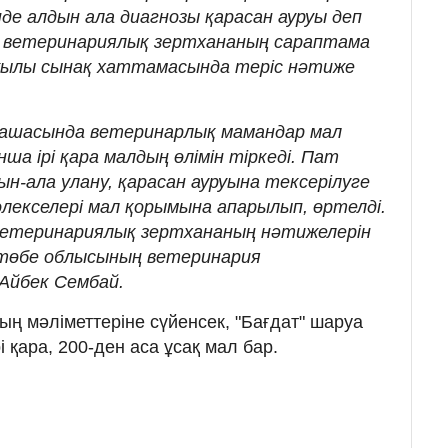
де алдын ала диагнозы қарасан ауруы деп
қ ветеринариялық зертхананың сараптама
 жылы сынақ хаттамасында теріс нәтиже
арашасында ветеринарлық мамандар мал
ша ірі қара малдың өлімін тіркеді. Пат
н-ала улану, қарасан ауруына тексерілуге
өлекселері мал қорымына апарылып, өртелді.
ветеринариялық зертхананың нәтижелерін
Ақтөбе облысының ветеринария
Айбек Сембай.
ң мәліметтеріне сүйенсек, "Бағдат" шаруа
 қара, 200-ден аса ұсақ мал бар.