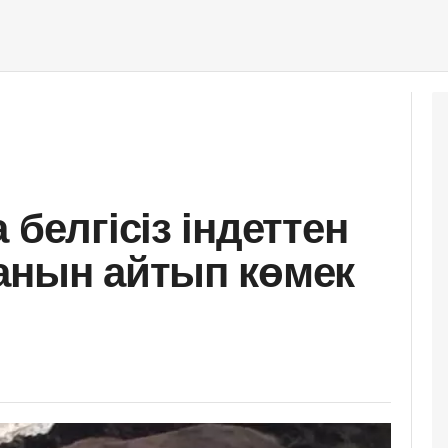
 белгісіз індеттен
анын айтып көмек