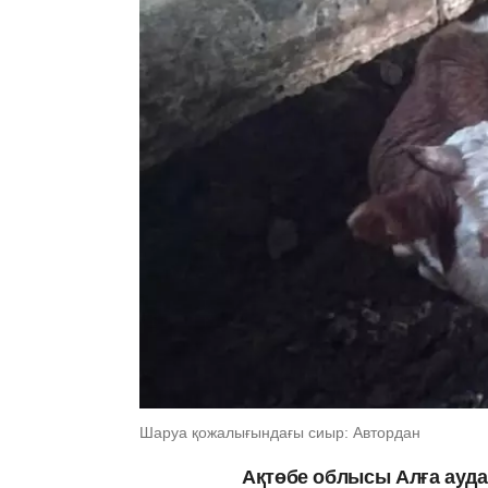
Шаруа қожалығындағы сиыр: Автордан
Ақтөбе облысы Алға ауд