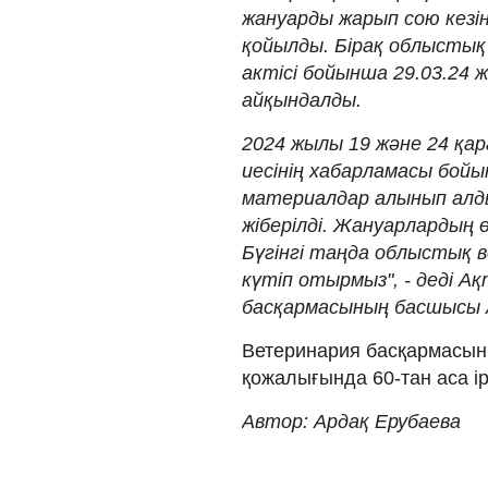
жануарды жарып сою кезін
қойылды. Бірақ облысты
актісі бойынша 29.03.24
айқындалды.
​2024 жылы 19 және 24 қ
иесінің хабарламасы бойын
материалдар алынып алды
жіберілді. Жануарлардың 
Бүгінгі таңда облыстық 
күтіп отырмыз", - деді 
басқармасының басшысы 
Ветеринария басқармасыны
қожалығында 60-тан аса ірі
Автор: Ардақ Ерубаева