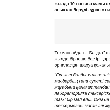
жылда 10-нан аса малы өлд
анықтап беруді сұрап оты
Тоқмансайдағы "Бағдат" ш
жылда бірнеше бас ірі қа
орналасқан шаруа қожалығ
"Екі жыл болды малым өлі
малдардың ғана суреті с
жауабына қанағаттанбай 
лабораторияға тексеріске
тағы бір мал өлді. Оны д
тексермегені маған әлі ж