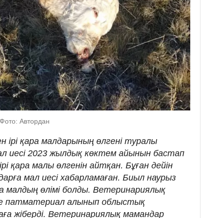
 Фото: Автордан
ен ірі қара малдарының өлгені туралы
ал иесі 2023 жылдық көктем айынын бастап
ірі қара малы өлгенін айтқан. Бұған дейін
арға мал иесі хабарламаған. Биыл наурыз
ара малдың өлімі болды. Ветеринариялық
әне патматериал алынып облыстық
ға жіберді. Ветеринариялық мамандар