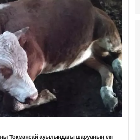
аны Тоқмансай ауылындағы шаруаның екі