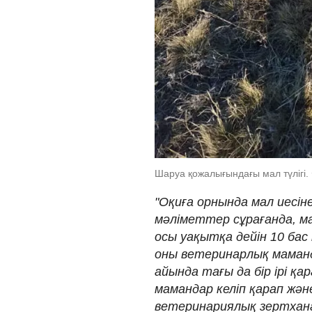
Шаруа қожалығындағы мал түлігі.
"Оқиға орнында мал иесін
мәліметтер сұрағанда, м
осы уақытқа дейін 10 бас 
оны ветеринарлық маманд
айында тағы да бір ірі қ
мамандар келіп қарап ж
ветеринариялық зертхана