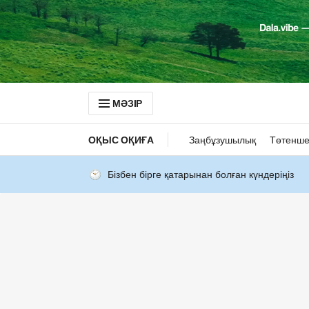
МӘЗІР
ОҚЫС ОҚИҒА
Заңбұзушылық
Төтенше
Бізбен бірге қатарынан болған күндеріңіз