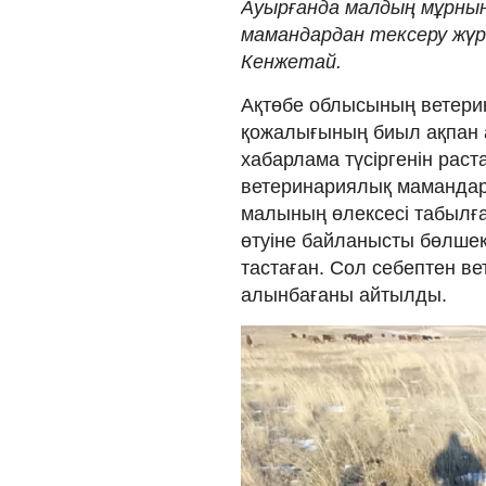
Ауырғанда малдың мұрнын
мамандардан тексеру жүрг
Кенжетай.
Ақтөбе облысының ветери
қожалығының биыл ақпан а
хабарлама түсіргенін рас
ветеринариялық мамандар 
малының өлексесі табылға
өтуіне байланысты бөлшек
тастаған. Сол себептен в
алынбағаны айтылды.