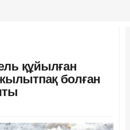
ель құйылған
 жылытпақ болған
пты