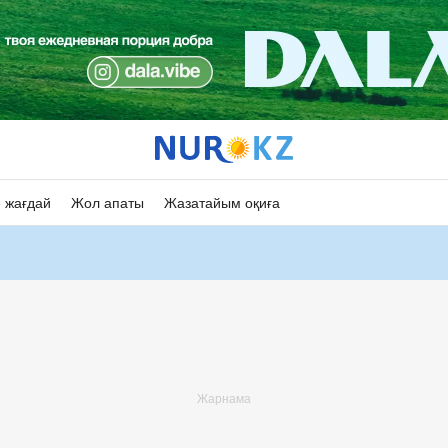
 жағдай
Жол апаты
Жазатайым оқиға