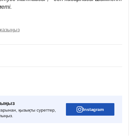
меті.
 жазыңыз
рыңыз
Instagram
тарынан, қызықты суреттер,
лыңыз.