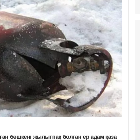
ан бөшкені жылытпақ болған ер адам қаза