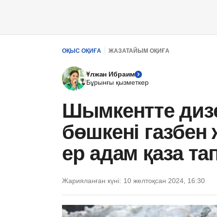
ОҚЫС ОҚИҒА
ЖАЗАТАЙЫМ ОҚИҒА
Ұлжан Ибраим
Бұрынғы қызметкер
Шымкентте диз
бөшкені газбен
ер адам қаза та
Жарияланған күні:
10 желтоқсан 2024, 16:30