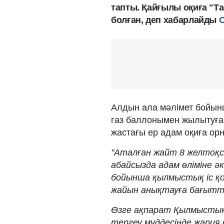
тапты. Қайғылы оқиға "Т
болған, деп хабарлайды
O
Алдын ала мәлімет бойын
газ баллонымен жылытуға
жастағы ер адам оқиға ор
"Аталған жайт 8 желтоқса
абайсызда адам өліміне әк
бойынша қылмыстық іс қоз
жайын анықтауға бағытта
Өзге ақпарат Қылмыстық-
тергеу мүддесінде жария