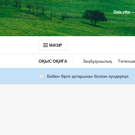
МӘЗІР
ОҚЫС ОҚИҒА
Заңбұзушылық
Төтенше
Бізбен бірге қатарынан болған күндеріңіз