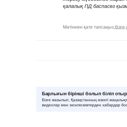
қалалық ПД баспасөз қыз
Мәтіннен қате тапсаңыз,
бізге
Барлығын бірінші болып біліп оты
Бізге жазылып, Қазақстанның өзекті жаңалық
видеолар мен эксклюзивтерден хабардар бо