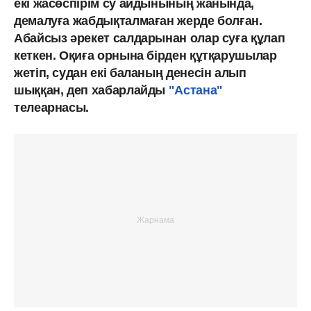
екі жасөспірім су айдынының жанында,
демалуға жабдықталмаған жерде болған.
Абайсыз әрекет салдарынан олар суға құлап
кеткен. Оқиға орнына бірден құтқарушылар
жетіп, судан екі баланың денесін алып
шыққан, деп хабарлайды
"Астана"
телеарнасы.