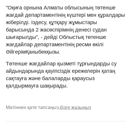
"Оқиға орнына Алматы облысының төтенше
жағдай департаментінің күштері мен құралдары
жіберілді. Іздесу, құтқару жұмыстары
барысында 2 жасөспірімнің денесі судан
шығарылды", - дейді Облыстық төтенше
жағдайлар департаментінің ресми өкілі
ӘйгерімҚаныбекқызы.
Төтенше жағдайлар қызметі тұрғындарды су
айдындарында қауіпсіздік ережелерін қатаң
сақтауға және балаларды қараусыз
қалдырмауға шақырады.
Мәтіннен қате тапсаңыз,
бізге жазыңыз