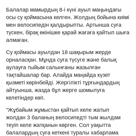
Балалар мамырдың 8-і күні ауыл маңындағы
осы су қоймасына келген. Жолдың бойына киімі
мен велосипедін қалдырыпты. Артынша суға
түскен, бірақ өкінішке қарай жағаға қайтып шыға
алмаған.
Су қоймасы ауылдан 18 шақырым жерде
орналасқан. Мұнда суға түсуге және балық
аулауға тыйым салынғаны жазылған
тақтайшалар бар. Алайда маңайда күзет
қызметі көрінбейді. Жергілікті тұрғындардың
айтуынша, жазда бұл жерге шомылуға
келетіндер көп.
"Жұбайым жұмыстан қайтып келе жатып
жолдан 3 баланың велосипедті тым жылдам
теуіп келе жатқанын көрген. Сол уақытта
балалардың суға кеткені туралы хабарлама