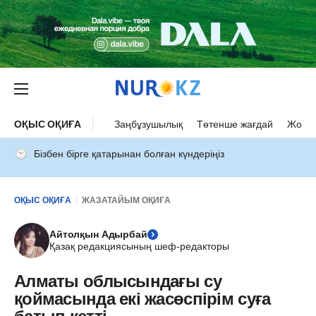
ОҚЫС ОҚИҒА
Заңбұзушылық
Төтенше жағдай
Жол а
Бізбен бірге қатарынан болған күндеріңіз
ОҚЫС ОҚИҒА
ЖАЗАТАЙЫМ ОҚИҒА
Айтолқын Адырбай
Қазақ редакциясының шеф-редакторы
Алматы облысындағы су
қоймасында екі жасөспірім суға