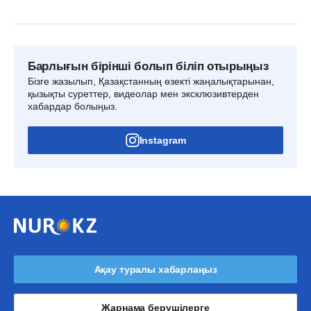
Барлығын бірінші болып біліп отырыңыз
Бізге жазылып, Қазақстанның өзекті жаңалықтарынан,
қызықты суреттер, видеолар мен эксклюзивтерден
хабардар болыңыз.
Instagram
Ақау туралы хабарлаңыз
Жарнама берушілерге