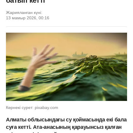
батып кетті
Жарияланған күні:
13 мамыр 2026, 00:16
Көрнекі сурет: pixabay.com
Алматы облысындағы су қоймасында екі бала
суға кетті. Ата-анасының қарауынсыз қалған