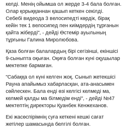
келді. Менің ойымша ол жерде 3-4 бала болған.
Олар қорыққаннан қашып кеткен секілді.
Себебі видеода 3 велосипедті көрдік, бірақ
кейін тек 1 велосипед пен киімдердің тұрғанын
қайта жіберді", - дейді Өстемір ауылының
тұрғыны Галина Миролюбова.
Қаза болған балалардың бірі сегізінші, екіншісі
9-сыныпта оқыған. Оқиға болған күні оқушылар
мектепке бармаған.
"Сабаққа ол күні келген жоқ. Сынып жетекшісі
Рауна апайымыз хабарласқан, ата-анасымен
сөйлескен. Бала енді өзі келгісі келмеді ма,
келмей қалды ма білмедім енді", - дейді №47
мектептің директоры Қуанбек Кенжеханов.
Екі жасөспірімнің суға кеткені кешкі сағат
жетілер шамасында белгілі болған.