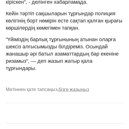
кіріскен", - делінген хабарламада.
Кейін тәртіп сақшыларын тұрғындар полиция
көлігінің борт нөмірін есте сақтап қалған қырағы
көршілердің көмегімен тапқан.
"Үйіміздің барлық тұрғынының атынан оларға
шексіз алғысымызды білдіреміз. Осындай
жанашыр әрі батыл азаматтардың бар екеніне
ризамыз", — деп жазып жатыр қала
тұрғындары.
Мәтіннен қате тапсаңыз,
бізге жазыңыз