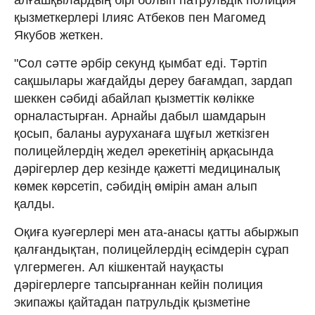
қызметкерлері Ілияс Атбеков пен Магомед
Якубов жеткен.
"Сол сәтте әрбір секунд қымбат еді. Тәртіп
сақшылары жағдайды дереу бағамдап, зардап
шеккен сәбиді абайлап қызметтік көлікке
орналастырған. Арнайы дабыл шамдарын
қосып, баланы ауруханаға шұғыл жеткізген
полицейлердің жедел әрекетінің арқасында
дәрігерлер дер кезінде қажетті медициналық
көмек көрсетіп, сәбидің өмірін аман алып
қалды.
Оқиға куәгерлері мен ата-анасы қатты абыржып
қалғандықтан, полицейлердің есімдерін сұрап
үлгермеген. Ал кішкентай науқасты
дәрігерлерге тапсырғаннан кейін полиция
экипажы қайтадан патрульдік қызметіне