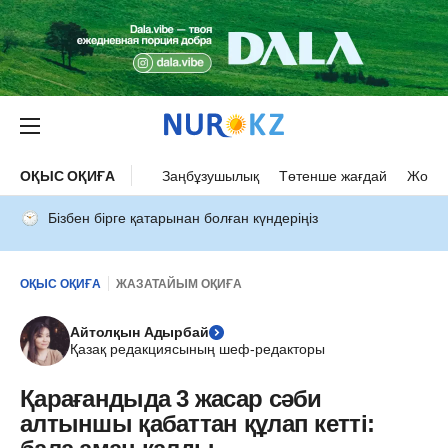
ОҚЫС ОҚИҒА
Заңбұзушылық
Төтенше жағдай
Жол а
Бізбен бірге қатарынан болған күндеріңіз
ОҚЫС ОҚИҒА
ЖАЗАТАЙЫМ ОҚИҒА
Айтолқын Адырбай
Қазақ редакциясының шеф-редакторы
Қарағандыда 3 жасар сәби
алтыншы қабаттан құлап кетті: