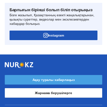
Барлығын бірінші болып біліп отырыңыз
Бізге жазылып, Қазақстанның өзекті жаңалықтарынан,
қызықты суреттер, видеолар мен эксклюзивтерден
хабардар болыңыз.
Instagram
Ақау туралы хабарлаңыз
Жарнама берушілерге