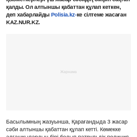
қалды. Ол алтыншы қабаттан құлап кеткен,
деп хабарлайды
Polisia.kz-
ке сілтеме жасаған
KAZ.NUR.KZ.
Басылымның жазуынша, Қарағандыда 3 жасар
сәби алтыншы қабаттан құлап кетті. Көмекке
алғашқылардың бірі болып патрульдік полиция