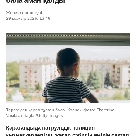
бала аман қалды
Жарияланған күні:
29 мамыр 2026, 13:48
Терезеден қарап тұрған бала. Көрнекі фото: Ekaterina
Vasileva-Bagler/Getty Images
Қарағандыда патрульдік полиция
қызметкерлері үш жасар сәбидің өмірін сақтап