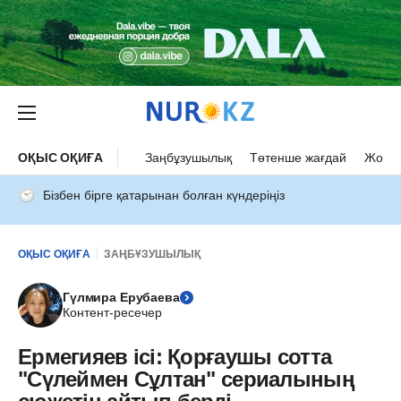
ОҚЫС ОҚИҒА
Заңбұзушылық
Төтенше жағдай
Жол а
Бізбен бірге қатарынан болған күндеріңіз
ОҚЫС ОҚИҒА
ЗАҢБҰЗУШЫЛЫҚ
Гүлмира Ерубаева
Контент-ресечер
Ермегияев ісі: Қорғаушы сотта
"Сүлеймен Сұлтан" сериалының