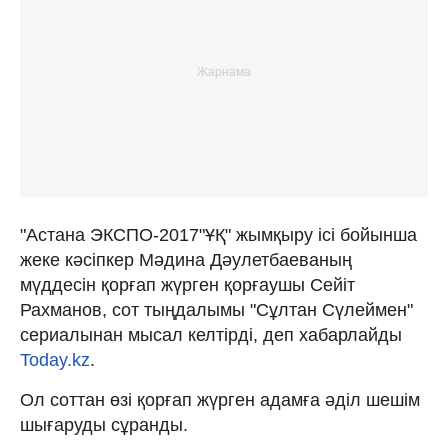
"Астана ЭКСПО-2017"ҰҚ" жымқыру ісі бойынша
жеке кәсіпкер Мәдина Дәулетбаеваның
мүддесін қорғап жүрген қорғаушы Сейіт
Рахманов, сот тыңдалымы "Сұлтан Сүлеймен"
сериалынан мысал келтірді, деп хабарлайды
Today.kz
.
Ол соттан өзі қорғап жүрген адамға әділ шешім
шығаруды сұранды.