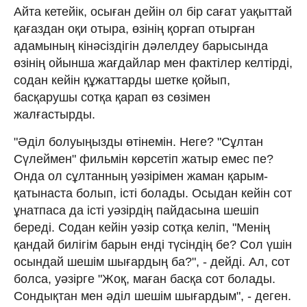
Айта кетейік, осыған дейін ол бір сағат уақыттай
қағаздан оқи отыра, өзінің қорғап отырған
адамының кінәсіздігін дәлелдеу барысында
өзінің ойынша жағдайлар мен фактілер келтірді,
содан кейін құжаттарды шетке қойып,
басқарушы сотқа қарап өз сөзімен
жалғастырды.
"Әділ болуыңызды өтінемін. Неге? "Сұлтан
Сүлеймен" фильмін көрсетіп жатыр емес пе?
Онда ол сұлтанның уәзірімен жаман қарым-
қатынаста болып, істі болады. Осыдан кейін сот
ұнатпаса да істі уәзірдің пайдасына шешіп
береді. Содан кейін уәзір сотқа келіп, "Менің
қандай билігім барын енді түсіндің бе? Сол үшін
осындай шешім шығардың ба?", - дейді. Ал, сот
болса, уәзірге "Жоқ, маған басқа сот болады.
Сондықтан мен әділ шешім шығардым", - деген.