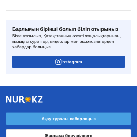
Барлығын бірінші болып біліп отырыңыз
Бізге жазылып, Қазақстанның өзекті жаңалықтарынан,
қызықты суреттер, видеолар мен эксклюзивтерден
хабардар болыңыз.
Instagram
Ақау туралы хабарлаңыз
Жарнама берушілерге