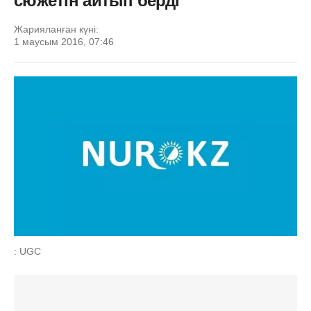
сюжетін айтып берді
Жарияланған күні:
1 маусым 2016, 07:46
: UGC