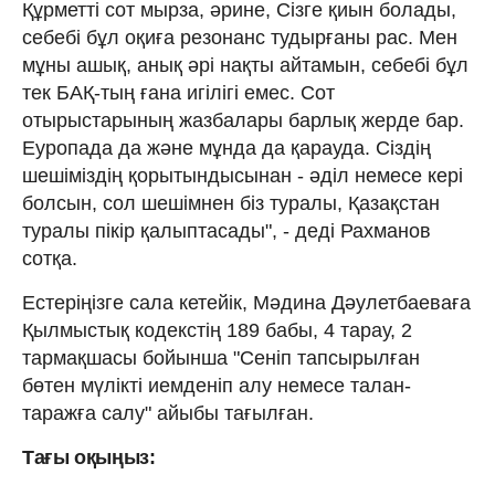
Құрметті сот мырза, әрине, Сізге қиын болады,
себебі бұл оқиға резонанс тудырғаны рас. Мен
мұны ашық, анық әрі нақты айтамын, себебі бұл
тек БАҚ-тың ғана игілігі емес. Сот
отырыстарының жазбалары барлық жерде бар.
Еуропада да және мұнда да қарауда. Сіздің
шешіміздің қорытындысынан - әділ немесе кері
болсын, сол шешімнен біз туралы, Қазақстан
туралы пікір қалыптасады", - деді Рахманов
сотқа.
Естеріңізге сала кетейік, Мәдина Дәулетбаеваға
Қылмыстық кодекстің 189 бабы, 4 тарау, 2
тармақшасы бойынша "Сенiп тапсырылған
бөтен мүлiктi иемденiп алу немесе талан-
таражға салу" айыбы тағылған.
Тағы оқыңыз: