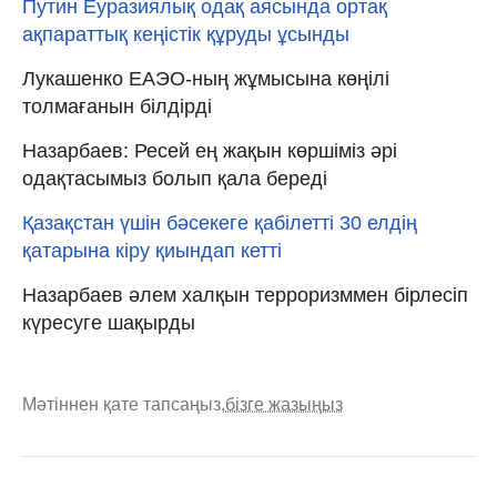
Путин Еуразиялық одақ аясында ортақ
ақпараттық кеңістік құруды ұсынды
Лукашенко ЕАЭО-ның жұмысына көңілі
толмағанын білдірді
Назарбаев: Ресей ең жақын көршіміз әрі
одақтасымыз болып қала береді
Қазақстан үшін бәсекеге қабілетті 30 елдің
қатарына кіру қиындап кетті
Назарбаев әлем халқын терроризммен бірлесіп
күресуге шақырды
Мәтіннен қате тапсаңыз,
бізге жазыңыз