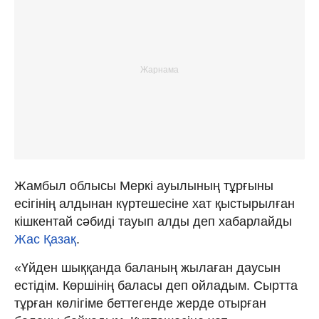
Жамбыл облысы Меркі ауылының тұрғыны
есігінің алдынан күртешесіне хат қыстырылған
кішкентай сәбиді тауып алды деп хабарлайды
Жас Қазақ
.
«Үйден шыққанда баланың жылаған даусын
естідім. Көршінің баласы деп ойладым. Сыртта
тұрған көлігіме беттегенде жерде отырған