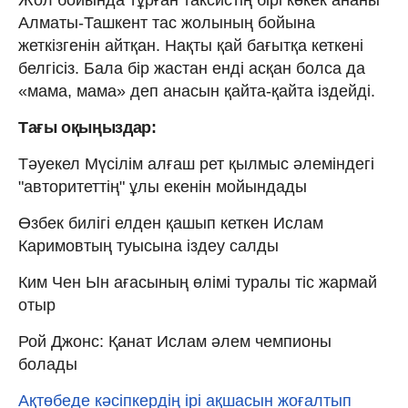
Алматы-Ташкент тас жолының бойына
жеткізгенін айтқан. Нақты қай бағытқа кеткені
белгісіз. Бала бір жастан енді асқан болса да
«мама, мама» деп анасын қайта-қайта іздейді.
Тағы оқыңыздар:
Тәуекел Мүсілім алғаш рет қылмыс әлеміндегі
"авторитеттің" ұлы екенін мойындады
Өзбек билігі елден қашып кеткен Ислам
Каримовтың туысына іздеу салды
Ким Чен Ын ағасының өлімі туралы тіс жармай
отыр
Рой Джонс: Қанат Ислам әлем чемпионы
болады
Ақтөбеде кәсіпкердің ірі ақшасын жоғалтып