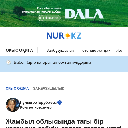
ОҚЫС ОҚИҒА
Заңбұзушылық
Төтенше жағдай
Жол а
Бізбен бірге қатарынан болған күндеріңіз
ОҚЫС ОҚИҒА
ЗАҢБҰЗУШЫЛЫҚ
Гүлмира Ерубаева
Контент-ресечер
Жамбыл облысында тағы бір