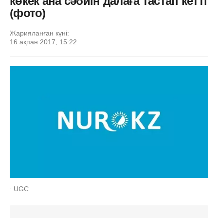
көкек ана сәбиін далаға тастап кетті
(фото)
Жарияланған күні:
16 ақпан 2017, 15:22
: UGC