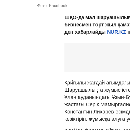
Фото: Facebook
ШҚО-да мал шаруашылығы
бизнесмен төрт жыл қама
деп хабарлайды
NUR.KZ
п
Қайғылы жағдай ағымдағы
Шаруашылықта жұмыс істе
Ұлан ауданындағы Ұзын-Б
жастағы Серік Мамырғалие
Константин Лихарев есімд
кезіктіріп, жұмысқа алуға 