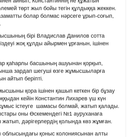
інен айнып, Константиннің не құжатын
өлемей төрт жыл бойы тегін құлдыққа жеккен.
 азаматты болар болмас нәрсеге ұрып-соғып,
.
мысшының бірі Владислав Данилов сотта
 іздеуі жоқ құлды айырмен ұрғанын, ішінен
ар қаһарлы басшының ашуынан қорқып,
ынша зардап шегуші өзге жұмысшыларға
ын айтып беріпті.
ысшыны қора ішінен қашып кеткен бір бұзау
оққыдан кейін Константин Лихарев үш күн
, жұмыс істеуге шамасы болмай, жатып қалады.
ыстары оны Өскемендегі №1 ауруханаға
 жатып, дәрігерлердің қолында көз жұмған.
 облысындағы қоныс колониясынан алты