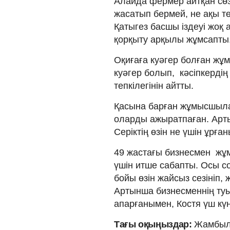
Алайда фермер айтқан сөз
жасатып бермей, не ақы т
Қатыгез басшы іздеуі жоқ
қорқыту арқылы жұмсапты
Оқиғаға куәгер болған жұ
куәгер болып, кәсіпкердің
тепкілегінін айтты.
Қасына барған жұмысшыл
оларды ажыратпаған. Арт
Серіктің өзін не үшін ұрған
49 жастағы бизнесмен жұм
үшін итше сабапты. Осы с
бойы өзін жайсыз сезініп
Артынша бизнесменнің ту
апарғанымен, Костя үш күн
Тағы оқыңыздар:
Жамбыл