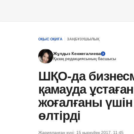
ОҚЫС ОҚИҒА
ЗАҢБҰЗУШЫЛЫҚ
Жұлдыз Кенжегалиева
Қазақ редакциясының басшысы
ШҚО-да бизнес
қамауда ұстаған
жоғалғаны үші
өлтірді
Жарияланған күні:
15 қыркүйек 2017, 11:45