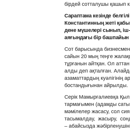
бірдей сотталушы қашып к
Сараптама кезінде белгілі
Константинның жеті қабы
дене мүшелері сынып, іш
аяғындағы бір башпайын д
Сот барысында бизнесмен 
сайын 20 мың теңге жалақы
тұрғанын айтқан. Ол атта
алды деп ақталған. Алайд
азаматтардың куәлігінің а
бостандығынан айрылды.
Серік Мамырғалиевқа Қылмы
тармағымен (адамды сатып
мәмiлелер жасасу, сол сия
тасымалдау, жасыру, сонд
– абайсызда жәбiрленушiнi