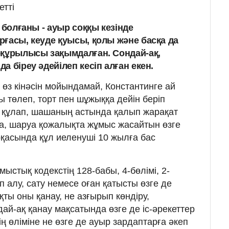
етті
 болғаны - ауыр соққы кезінде
рғасы, кеуде қуысы, қолы және басқа да
-құрылысы зақымдалған. Сондай-ақ,
а біреу әдейілеп кесіп алған екен.
өз кінәсін мойындамай, Константинге ай
 төлеп, торт пен шұжыққа дейін беріп
н құлап, шашаның астында қалып жарақат
а, шаруа қожалықта жұмыс жасайтын өзге
рқасында құл иеленуші 10 жылға бас
стық кодекстің 128-бабы, 4-бөлімі, 2-
 алу, сату немесе оған қатысты өзге де
қты оны қанау, не азғырып көндiру,
ай-ақ қанау мақсатында өзге де іс-әрекеттер
ң өліміне не өзге де ауыр зардаптарға әкеп