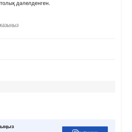
і толық дәлелденген.
 жазыңыз
рыңыз