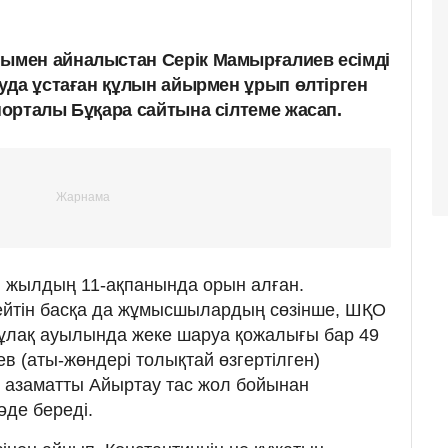
мен айналыстан Серік Мамырғалиев есімді
уда ұстаған құлын айырмен ұрып өлтірген
орталы Бұқара сайтына сілтеме жасап.
 жылдың 11-ақпанында орын алған.
йтін басқа да жұмысшылардың сөзінше, ШҚО
ұлақ ауылында жеке шаруа қожалығы бар 49
в (аты-жөндері толықтай өзгертілген)
і азаматты Айыртау тас жол бойынан
уәде береді.