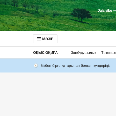
МӘЗІР
ОҚЫС ОҚИҒА
Заңбұзушылық
Төтенше
Бізбен бірге қатарынан болған күндеріңіз