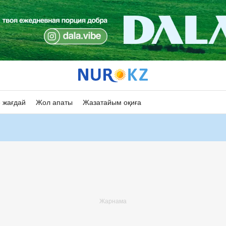
 жағдай
Жол апаты
Жазатайым оқиға