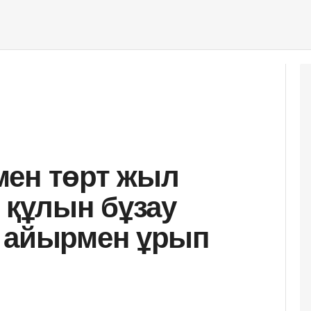
мен төрт жыл
 құлын бұзау
н айырмен ұрып