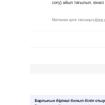
соғу) айып тағылып, кінәс
Мәтіннен қате тапсаңыз,
бізге
Барлығын бірінші болып біліп оты