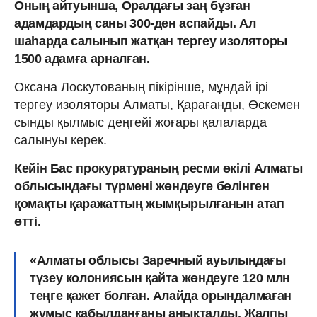
Оның айтуынша, Оралдағы заң бұзған
адамдардың саны 300-ден аспайды. Ал
шаһарда салынып жатқан тергеу изоляторы
1500 адамға арналған.
Оксана Лоскутованың пікірінше, мұндай ірі
тергеу изоляторы Алматы, Қарағанды, Өскемен
сынды қылмыс деңгейі жоғары қалаларда
салынуы керек.
Кейін Бас прокуратураның ресми өкілі Алматы
облысындағы түрмені жөндеуге бөлінген
қомақты қаражаттың жымқырылғанын атап
өтті.
«Алматы облысы Заречный ауылындағы
түзеу колониясын қайта жөндеуге 120 млн
теңге қажет болған. Алайда орындалмаған
жұмыс қабылданғаны анықталды. Жалпы