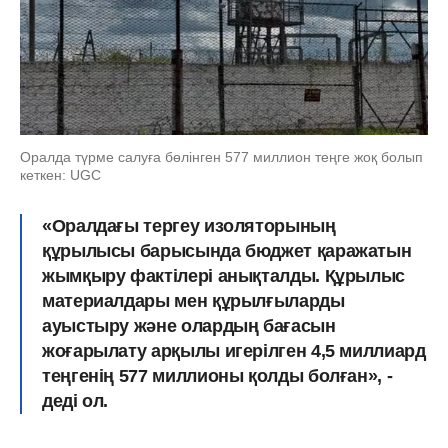
Оралда түрме салуға бөлінген 577 миллион теңге жоқ болып
кеткен: UGC
«Оралдағы тергеу изоляторының
құрылысы барысында бюджет қаражатын
жымқыру фактілері анықталды. Құрылыс
материалдары мен құрылғыларды
ауыстыру және олардың бағасын
жоғарылату арқылы игерілген 4,5 миллиард
теңгенің 577 миллионы қолды болған», -
деді ол.