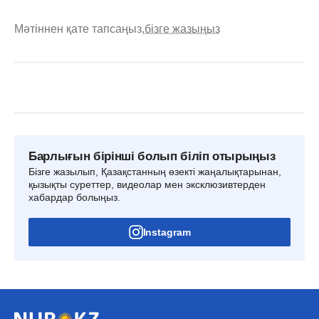
Мәтіннен қате тапсаңыз,
бізге жазыңыз
Барлығын бірінші болып біліп отырыңыз
Бізге жазылып, Қазақстанның өзекті жаңалықтарынан,
қызықты суреттер, видеолар мен эксклюзивтерден
хабардар болыңыз.
Instagram