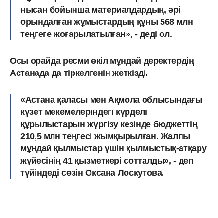
нысан бойынша материалдардың, әрі
орындалған жұмыстардың құны 568 млн
теңгеге жоғарылатылған», - деді ол.
Осы орайда ресми өкіл мұндай деректердің
Астанада да тіркелгенін жеткізді.
«Астана қаласы мен Ақмола облысындағы
күзет мекемелеріндегі күрделі
құрылыстарын жүргізу кезінде бюджеттің
210,5 млн теңгесі жымқырылған. Жалпы
мұндай қылмыстар үшін қылмыстық-атқару
жүйесінің 41 қызметкері сотталды», - деп
түйіндеді сөзін Оксана Лоскутова.