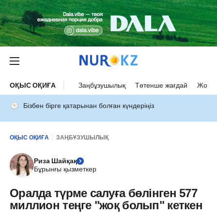
ОҚЫС ОҚИҒА
Заңбұзушылық
Төтенше жағдай
Жол а
Бізбен бірге қатарынан болған күндеріңіз
ОҚЫС ОҚИҒА
ЗАҢБҰЗУШЫЛЫҚ
Риза Шайқақ
Бұрынғы қызметкер
Оралда түрме салуға бөлінген 577
миллион теңге "жоқ болып" кеткен