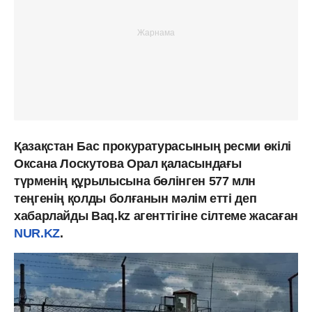
Қазақстан Бас прокуратурасының ресми өкілі
Оксана Лоскутова Орал қаласындағы
түрменің құрылысына бөлінген 577 млн
теңгенің қолды болғанын мәлім етті деп
хабарлайды Baq.kz агенттігіне сілтеме жасаған
NUR.KZ
.