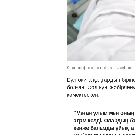
Көрнекі фото:gx.net.ua: Facebook
Бұл оқиға қаңтардың біріне
болған. Сол күні жәбірлен
көмектескен.
"Маған ұлым мен оның с
адам келді.
Олардың бар
кенже баламды ұйықта