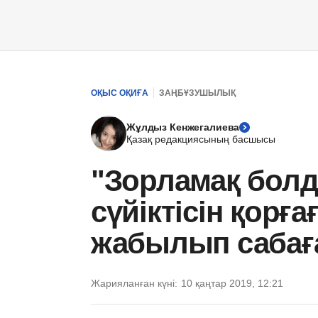
ОҚЫС ОҚИҒА
ЗАҢБҰЗУШЫЛЫҚ
Жұлдыз Кенжегалиева
Қазақ редакциясының басшысы
"Зорламақ болд
сүйіктісін қорғағ
жабылып сабағ
Жарияланған күні:
10 қаңтар 2019, 12:21