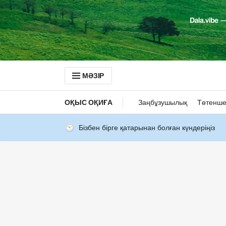
МӘЗІР
ОҚЫС ОҚИҒА
Заңбұзушылық
Төтенше
Бізбен бірге қатарынан болған күндеріңіз