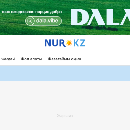
 жағдай
Жол апаты
Жазатайым оқиға