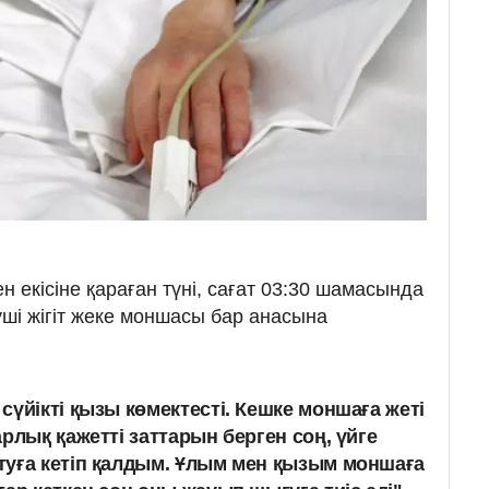
н екісіне қараған түні, сағат 03:30 шамасында
уші жігіт жеке моншасы бар анасына
үйікті қызы көмектесті. Кешке моншаға жеті
лық қажетті заттарын берген соң, үйге
туға кетіп қалдым. Ұлым мен қызым моншаға