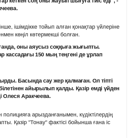
тар кеткен соң оны жауып шығуға тиіс еді", -
кчеева.
нше, ішімдікке тойып алған қонақтар үйлеріне
нмен көңіл көтермекші болған.
лғанда, оны аяусыз соққыға жығыпты.
р кассадағы 150 мың теңгені де ұрлап
ды. Басында сау жер қалмаған. Ол тіпті
білетінен айырылып қалды. Қазір емді үйден
і Олеся Аракчеева.
н полицияға арызданғанымен, күдіктілердің
апты. Қазір "Тонау" фактісі бойынша ғана іс