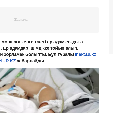
і моншаға келген жеті ер адам соққыға
 Ер адамдар ішімдікке тойып алып,
зын зорламақ болыпты. Бұл туралы
inaktau.kz
NUR.KZ
хабарлайды.