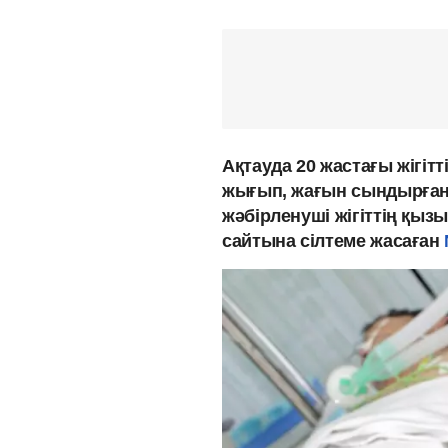
Ақтауда 20 жастағы жігітт
жығып, жағын сындырған.
жәбірленуші жігіттің қы
сайтына сілтеме жасаған