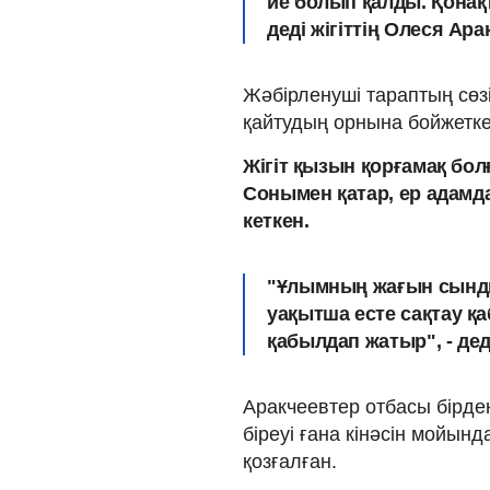
ие болып қалды
. Қонақ
деді жігіттің Олеся Ара
Жәбірленуші тараптың сөзі
қайтудың орнына бойжетке
Жігіт қызын қорғамақ бо
Сонымен қатар, ер адамда
кеткен.
"Ұлымның жағын сындыр
уақытша есте сақтау қа
қабылдап жатыр", - дед
Аракчеевтер отбасы бірде
біреуі ғана кінәсін мойынд
қозғалған.