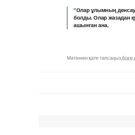
"Олар ұлымның денсаул
болды. Олар жазадан қ
ашынған ана.
Мәтіннен қате тапсаңыз,
бізге