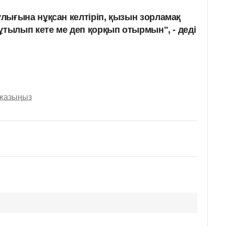
ығына нұқсан келтіріп, қызын зорламақ
ұтылып кете ме деп қорқып отырмын", - деді
 жазыңыз