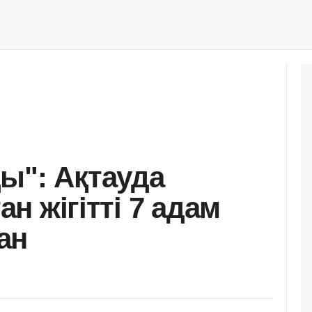
ы": Ақтауда
ан жігітті 7 адам
ан