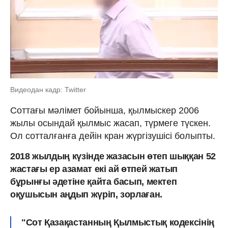
Видеодан кадр: Twitter
Соттағы мәлімет бойынша, қылмыскер 2006
жылы осындай қылмыс жасап, түрмеге түскен.
Ол сотталғанға дейін кран жүргізушісі болыпты.
2018 жылдың күзінде жазасын өтеп шыққан 52
жастағы ер азамат екі ай өтпей жатып
бұрынғы әдетіне қайта басып, мектеп
оқушысын аңдып жүріп, зорлаған.
"Сот Қазақастанның Қылмыстық кодексінің