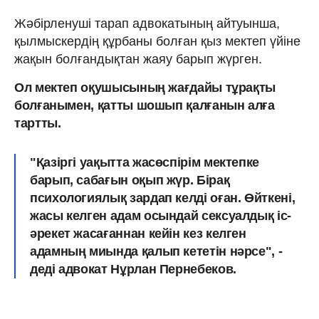
Жәбірленуші тарап адвокатының айтуынша,
қылмыскердің құрбаны болған қыз мектеп үйіне
жақын болғандықтан жаяу барып жүрген.
Ол мектеп оқушысының жағдайы тұрақты
болғанымен, қатты шошып қалғанын алға
тартты.
"Қазіргі уақытта жасөспірім мектепке
барып, сабағын оқып жүр. Бірақ
психологиялық зардап келді оған. Өйткені,
жасы келген адам осындай сексуалдық іс-
әрекет жасағаннан кейін кез келген
адамның миында қалып кететін нәрсе", -
деді адвокат Нұрлан Пернебеков.