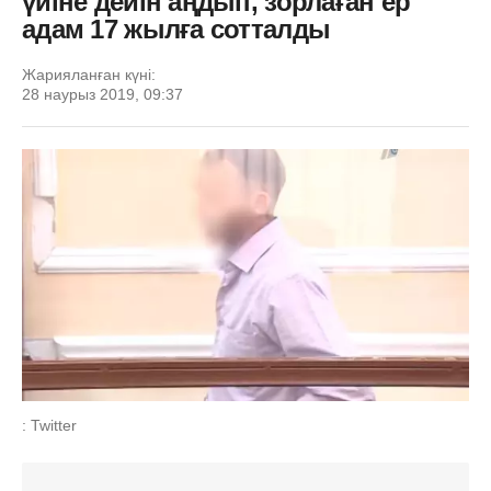
үйіне дейін аңдып, зорлаған ер
адам 17 жылға сотталды
Жарияланған күні:
28 наурыз 2019, 09:37
: Twitter