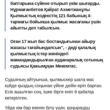
баптарына сүйене отырып үкім шығарды.
Нұрмағанбетов Қайрат Ахметжанұлы
Қылмыстық кодекстің 121 бабының 4-
тармағы бойынша қылмыс жасағаны үшін
айыпты деп табылсын.
Оған 17 жыл бас бостандығынан айыру
жазасы тағайындалсын",
- деді қалалық
қылмыстық істер жөніндегі
мамандандырылған ауданаралық сотының
судьясы Қажымұқан Мекемтас.
Судьяның айтуынша, қылмыскер шала мас
күйде қыздың соңынан үйіне дейін еріп барған.
Есік ашылған соң, ішке бірге еніп 9 қабатқа
көтерілген.
Үйде кім бар екенін білу үшін, қоңырауды