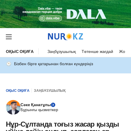
ОҚЫС ОҚИҒА
Заңбұзушылық
Төтенше жағдай
Жол а
Бізбен бірге қатарынан болған күндеріңіз
ОҚЫС ОҚИҒА
ЗАҢБҰЗУШЫЛЫҚ
Сәке Қанатұлы
Бұрынғы қызметкер
Нұр-Сұлтанда тоғыз жасар қызды