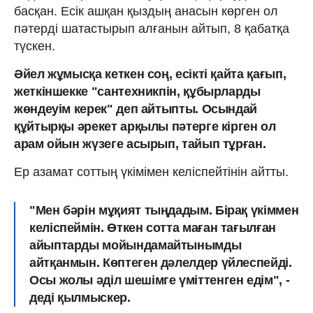
басқан. Есік ашқан қыздың анасын көрген ол
пәтерді шатастырып алғанын айтып, 8 қабатқа
түскен.
Әйел жұмысқа кеткен соң, есікті қайта қағып,
жеткіншекке "сантехникпін, құбырларды
жөндеуім керек" деп айтыпты. Осындай
құйтырқы әрекет арқылы пәтерге кірген ол
арам ойын жүзеге асырып, тайып тұрған.
Ер азамат соттың үкімімен келіспейтінін айтты.
"Мен бәрін мұқият тыңдадым. Бірақ үкіммен
келіспеймін. Өткен сотта маған тағылған
айыптарды мойындамайтынымды
айтқанмын. Көптеген дәлелдер үйлеспейді.
Осы жолы әділ шешімге үміттенген едім", -
деді қылмыскер.