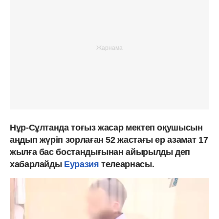
Нұр-Сұлтанда тоғыз жасар мектеп оқушысын
аңдып жүріп зорлаған 52 жастағы ер азамат 17
жылға бас бостандығынан айырылды деп
хабарлайды
Еуразия
телеарнасы.