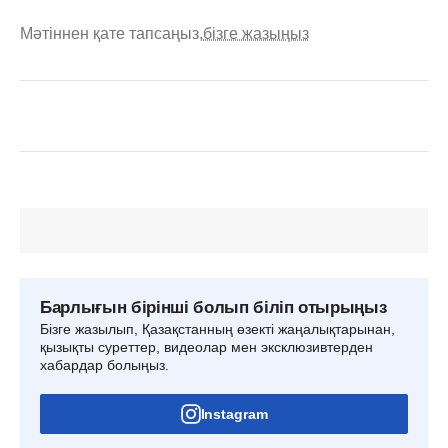
Мәтіннен қате тапсаңыз,
бізге жазыңыз
Барлығын бірінші болып біліп отырыңыз
Бізге жазылып, Қазақстанның өзекті жаңалықтарынан,
қызықты суреттер, видеолар мен эксклюзивтерден
хабардар болыңыз.
Instagram