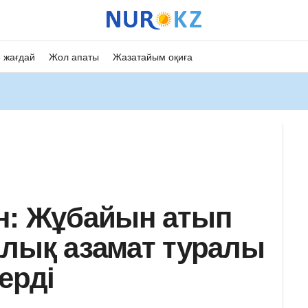
 жағдай
Жол апаты
Жазатайым оқиға
н: Жұбайын атып
алық азамат туралы
ерді