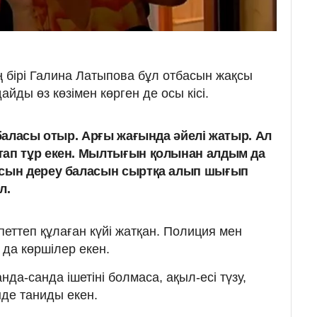
ң бірі Галина Латыпова бұл отбасын жақсы
йды өз көзімен көрген де осы кісі.
 баласы отыр. Арғы жағында әйелі жатыр. Ал
тап тұр екен. Мылтығын қолынан алдым да
осын дереу баласын сыртқа алып шығып
л.
тпеттеп құлаған күйі жатқан. Полиция мен
да көршілер екен.
нда-санда ішетіні болмаса, ақыл-есі түзу,
нде таниды екен.