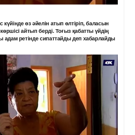
 күйінде өз әйелін атып өлтіріп, баласын
көршісі айтып берді. Тоғыз қабатты үйдің
лы адам ретінде сипаттайды деп хабарлайды