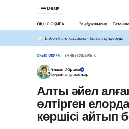
МӘЗІР
ОҚЫС ОҚИҒА
Заңбұзушылық
Төтенше
Бізбен бірге қатарынан болған күндеріңіз
ОҚЫС ОҚИҒА
ЗАҢБҰЗУШЫЛЫҚ
Ұлжан Ибраим
Бұрынғы қызметкер
Алты әйел алға
өлтірген елорд
көршісі айтып б