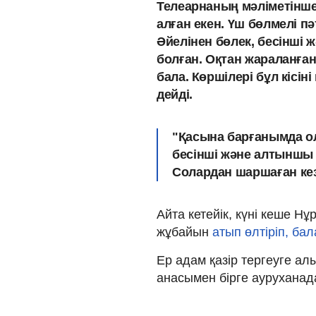
Телеарнаның мәліметінше
алған екен. Үш бөлмелі п
Әйелінен бөлек, бесінші 
болған. Оқтан жараланға
бала. Көршілері бұл кісіні
дейді.
"Қасына барғанымда ол
бесінші және алтыншы 
Солардан шаршаған кезд
Айта кетейік, күні кеше Н
жұбайын
атып өлтіріп, ба
Ер адам қазір тергеуге ал
анасымен бірге ауруханад