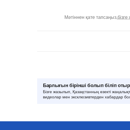
Мәтіннен қате тапсаңыз,
бізге
Барлығын бірінші болып біліп оты
Бізге жазылып, Қазақстанның өзекті жаңалық
видеолар мен эксклюзивтерден хабардар бо