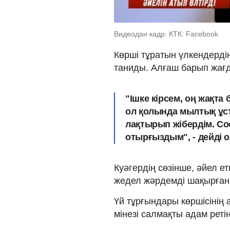
Видеодан кадр: КТК: Facebook
Көрші тұратын үлкендерді
таниды. Алғаш барып жағда
"Ішке кірсем, оң жақта
ол қолында мылтық ұс
лақтырып жібердім. С
отырғыздым", - дейді о
Куәгердің сөзінше, әйел е
жедел жәрдемді шақырған 
Үй тұрғындары көршісінің а
мінезі салмақты адам реті