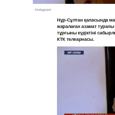
: Instagram
Нұр-Сұлтан қаласында мас
жаралаған азамат туралы 
тұрғыны күдіктіні сабыр
КТК телеарнасы.