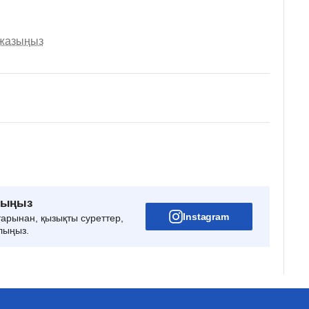
 жазыңыз
рыңыз
Instagram
тарынан, қызықты суреттер,
лыңыз.