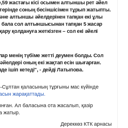
,59 жастағы кісі осымен алтыншы рет әйел
әтерінде соның бесіншісімен тұрып жатыпты.
және алтыншы әйелдерінен тапқан екі ұлы
н бала сол алтыншысынан тапқан 5 жасар
 қару қолдануға жеткізген – сол екі әйелі
ар менің түбіме жетті деумен болды. Сол
әйелдері оның екі жақтап есін шығарған.
е ішіп кетеді", - дейді Латыпова.
ұр-Сұлтан қаласының тұрғыны мас күйінде
ласын жарақаттады.
ынған. Ал баласына ота жасалып, қазір
а жатыр.
Дереккөз КТК арнасы