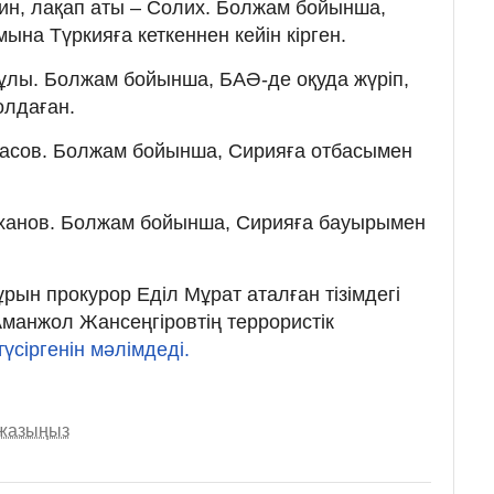
ин, лақап аты – Солих. Болжам бойынша,
ына Түркияға кеткеннен кейін кірген.
ұлы. Болжам бойынша, БАӘ-де оқуда жүріп,
олдаған.
асов. Болжам бойынша, Сирияға отбасымен
ханов. Болжам бойынша, Сирияға бауырымен
ұрын прокурор Еділ Мұрат аталған тізімдегі
манжол Жансеңгіровтің террористік
үсіргенін мәлімдеді.
 жазыңыз