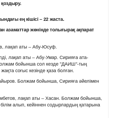
 қоздыру.
дағы ең кішісі – 22 жаста.
ан азаматтар жөнінде толығырақ ақпарат
, лақап аты – Абу-Юсуф.
ді, лақап аты – Абу-Умар. Сирияға ата-
 болжам бойынша сол кезде "ДАИШ"-тың
 жақта соғыс кезінде қаза болған.
айыров. Болжам бойынша, Сирияға әйелімен
бетов, лақап аты – Хасан. Болжам бойынша,
 білім алып, кейіннен содырлардың қатарына