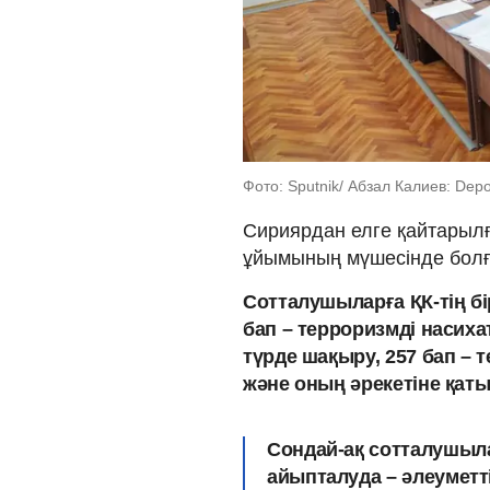
Фото: Sputnik/ Абзал Калиев: Depo
Сириярдан елге қайтарылғ
ұйымының мүшесінде болғ
Сотталушыларға ҚК-тің б
бап – терроризмді насиха
түрде шақыру, 257 бап – 
және оның әрекетіне қаты
Сондай-ақ сотталушыла
айыпталуда – әлеуметтік