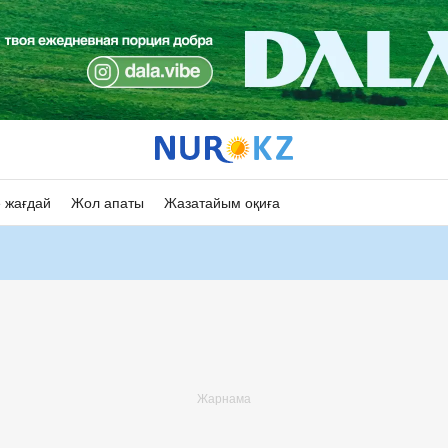
 жағдай
Жол апаты
Жазатайым оқиға