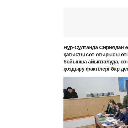
Нұр-Сұлтанда Сириядан е
қатысты сот отырысы өті
бойынша айыпталуда, со
қоздыру фактілері бар д