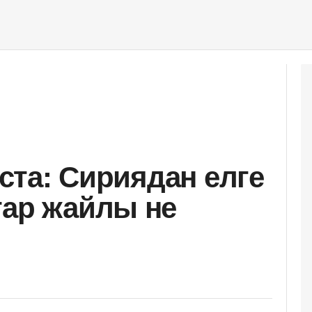
аста: Сириядан елге
тар жайлы не