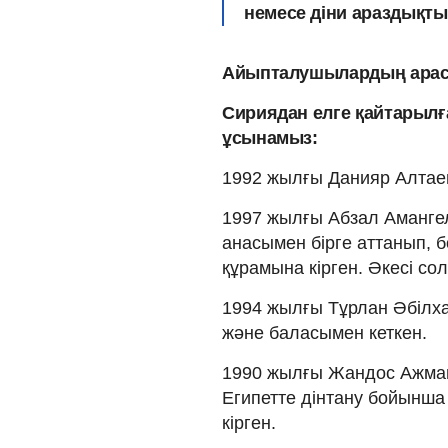
немесе діни араздықты
Айыпталушылардың арасын
Сириядан елге қайтарылғ
ұсынамыз:
1992 жылғы Данияр Алтаев
1997 жылғы Абзал Амангел
анасымен бірге аттанып,
құрамына кірген. Әкесі сол
1994 жылғы Тұрлан Әбілх
және баласымен кеткен.
1990 жылғы Жандос Ажмам
Египетте дінтану бойынша
кірген.