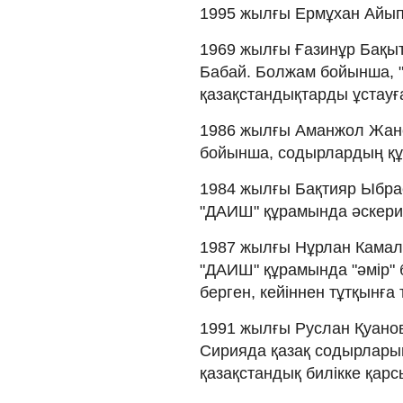
1995 жылғы Ермұхан Айып
1969 жылғы Ғазинұр Бақы
Бабай. Болжам бойынша, "
қазақстандықтарды ұстауғ
1986 жылғы Аманжол Жанс
бойынша, содырлардың құ
1984 жылғы Бақтияр Ыбра
"ДАИШ" құрамында әскери 
1987 жылғы Нұрлан Камал
"ДАИШ" құрамында "әмір" 
берген, кейіннен тұтқынға 
1991 жылғы Руслан Қуанов
Сирияда қазақ содырларын
қазақстандық билікке қар