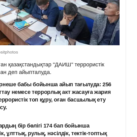
sitphotos
ан қазақстандықтар "ДАИШ" террористік
ан деп айыпталуда.
ірнеше бабы бойынша айып тағылуда: 256
ттау немесе террорлық акт жасауға жария
террористік топ құру, оған басшылық ету
су.
рдың бір бөлігі 174 бап бойынша
, ұлттық, рулық, нәсілдік, тектік-топтық