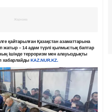
лге қайтарылған Қазақстан азаматтарына
п жатыр – 14 адам түрлі қылмыстық баптар
ның ішінде терроризм мен алауыздықты
еп хабарлайды
KAZ.NUR.KZ.