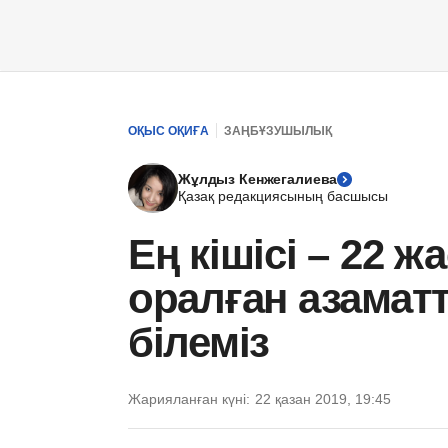
ОҚЫС ОҚИҒА
ЗАҢБҰЗУШЫЛЫҚ
Жұлдыз Кенжегалиева
Қазақ редакциясының басшысы
Ең кішісі – 22 ж
оралған азамат
білеміз
Жарияланған күні:
22 қазан 2019, 19:45