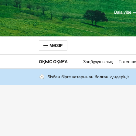
МӘЗІР
ОҚЫС ОҚИҒА
Заңбұзушылық
Төтенше
Бізбен бірге қатарынан болған күндеріңіз