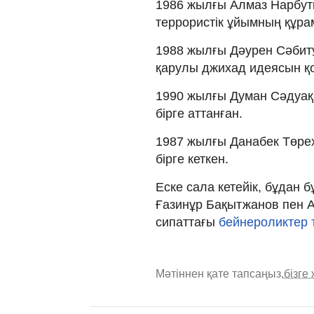
1986 жылғы Алмаз Нарбут
террористік ұйымның құрам
1988 жылғы Дәурен Сәбит
қарулы джихад идеясын қ
1990 жылғы Думан Сәдуақ
бірге аттанған.
1987 жылғы Данабек Төре
бірге кеткен.
Еске сала кетейік, бұдан б
Ғазинұр Бақытжанов пен А
сипаттағы
бейнероликтер т
Мәтіннен қате тапсаңыз,
бізге