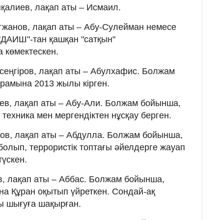
қалиев, лақап аты – Исмаил.
тжанов, лақап аты – Абу-Сулейман немесе
ДАИШ"-тан қашқан "сатқын"
а көмектескен.
еңгіров, лақап аты – Абулхафис. Болжам
рамына 2013 жылы кірген.
ев, лақап аты – Абу-Али. Болжам бойынша,
техника мен мергендіктен нұсқау берген.
ов, лақап аты – Абдулла. Болжам бойынша,
болып, террористік топтағы әйелдерге жауап
түскен.
, лақап аты – Аббас. Болжам бойынша,
а Құран оқытып үйреткен. Сондай-ақ
сы шығуға шақырған.