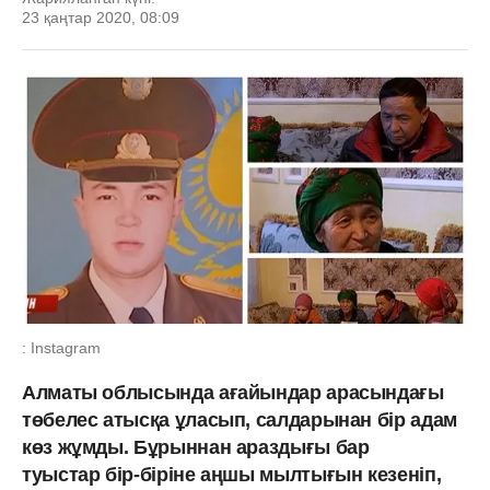
23 қаңтар 2020, 08:09
: Instagram
Алматы облысында ағайындар арасындағы
төбелес атысқа ұласып, салдарынан бір адам
көз жұмды. Бұрыннан араздығы бар
туыстар бір-біріне аңшы мылтығын кезеніп,