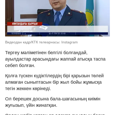
Видеодан кадр/КТК телеарнасы: Instagram
Тергеу мәліметінен белгілі болғандай,
ауылдастар арасындағы жаппай атысқа таспа
себеп болған.
Қолға түскен күдіктілердің бірі қарызын төлей
алмаған сыныптасын бір жыл бойы жұмысқа
тегін жеккен көрінеді.
Ол берешек досына бала-шағасының киімін
жуғызып, үйін жинатқан.