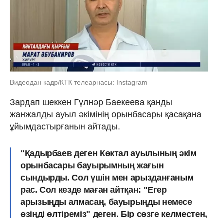
Видеодан кадр/КТК телеарнасы: Instagram
Зардап шеккен Гүлнәр Баекеева қанды
жанжалды ауыл әкімінің орынбасары қасақана
ұйымдастырғанын айтады.
"Қадырбаев деген Көктал ауылының әкім
орынбасары бауырымның жағын
сындырды. Сол үшін мен арызданғаным
рас. Сол кезде маған айтқан: "Егер
арызыңды алмасаң, бауырыңды немесе
өзіңді өлтіреміз" деген. Бір сөзге келместен,