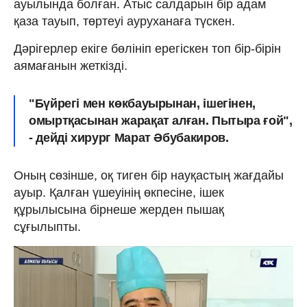
ауылында болған. Атыс салдарын бір адам
қаза тауып, төртеуі ауруханаға түскен.
Дәрігерлер екіге бөлініп ерегіскен топ бір-бірін
аямағанын жеткізді.
"Бүйрегі мен көкбауырынан, ішегінен,
омыртқасынан жарақат алған. Пытыра ғой",
- дейді хирург Марат Әбубакиров.
Оның сөзінше, оқ тиген бір науқастың жағдайы
ауыр. Қалған үшеуінің өкпесіне, ішек
құрылысына бірнеше жерден пышақ
сұғылыпты.