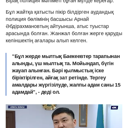
Бірақ полиция мәліметі бұған мүлде кереғар.
Бұл жайтқа қатысты пікір білдірген аудандық
полиция бөлімінің басшысы Арнай
Әбдірахмановтың айтуынша, атыс туыстар
арасында болған. Жанжал болған жерге қаруды
келіншектің ағалары алып келген.
"Бұл жерде мылтық Баекеевтер тарапынан
алынды, үш мылтық та. Мойындап, бүгін
жауап алынған. Бәрі қылмыстық іске
біріктірілген, айғақ зат ретінде. Тергеу
амалдары жүргізілуде, жалпы адам саны 15
адамдай", - деді ол.