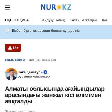
ОҚЫС ОҚИҒА
Заңбұзушылық
Төтенше жағдай
Жол а
Бізбен бірге қатарынан болған күндеріңіз
18+
ОҚЫС ОҚИҒА
ЗАҢБҰЗУШЫЛЫҚ
Сәке Қанатұлы
Бұрынғы қызметкер
Алматы облысында ағайындылар
арасындағы жанжал кісі өлімімен
аяқталды
Жарияланған күні: