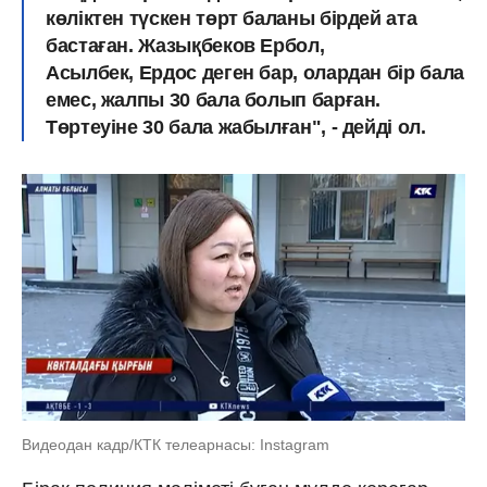
көліктен түскен төрт баланы бірдей ата
бастаған. Жазықбеков Ербол,
Асылбек, Ердос деген бар, олардан бір бала
емес, жалпы 30 бала болып барған.
Төртеуіне 30 бала жабылған", - дейді ол.
Видеодан кадр/КТК телеарнасы: Instagram