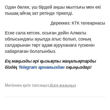
Одан бөлек, үш бірдей аңшы мылтығы мен екі
пышақ айғақ зат ретінде тіркелді.
Дереккөз: КТК телеарнасы
Еске сала кетсек, осыған дейін Алматы
облысындағы ауылда атыс болып, соның
салдарынан төрт адам ауруханаға түскенін
хабарлаған болатынбыз.
Ең маңызды әрі қызықты жаңалықтарды
біздің
Telegram арнамыздан
оқыңыздар!
Мәтіннен қате тапсаңыз,
бізге жазыңыз