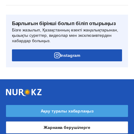
Барлығын бірінші болып біліп отырыңыз
Бізге жазылып, Қазақстанның өзекті жаңалықтарынан,
қызықты суреттер, видеолар мен эксклюзивтерден
хабардар болыңыз.
Instagram
Ақау туралы хабарлаңыз
Жарнама берушілерге