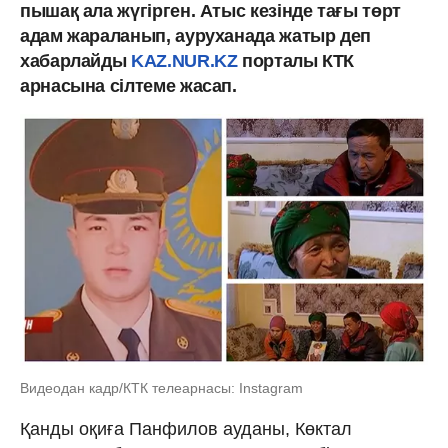
пышақ ала жүгірген. Атыс кезінде тағы төрт
адам жараланып, ауруханада жатыр деп
хабарлайды
KAZ.NUR.KZ
порталы КТК
арнасына сілтеме жасап.
Видеодан кадр/КТК телеарнасы: Instagram
Қанды оқиға Панфилов ауданы, Көктал