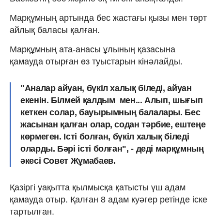
Марқұмның артында бес жастағы қызы мен төрт
айлық баласы қалған.
Марқұмның ата-анасы ұлының қазасына
қамауда отырған өз туыстарын кінәлайды.
"Аналар айуан, бүкіл халық біледі, айуан
екенін. Білмей қалдым мен... Алып, шығып
кеткен солар, бауырымның балалары. Бес
жасынан қалған олар, содан тәрбие, ештеңе
көрмеген. Істі болған, бүкіл халық біледі
оларды. Бәрі істі болған", - деді марқұмның
әкесі Совет Жұмабаев.
Қазіргі уақытта қылмысқа қатысты үш адам
қамауда отыр. Қалған 8 адам куәгер ретінде іске
тартылған.