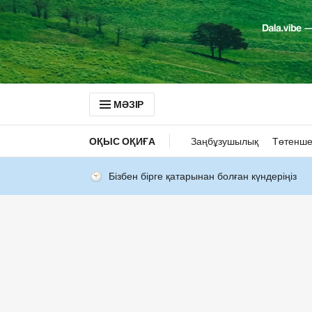
МӘЗІР
ОҚЫС ОҚИҒА
Заңбұзушылық
Төтенше
Бізбен бірге қатарынан болған күндеріңіз