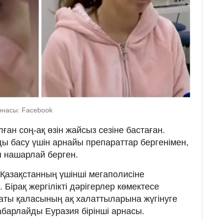
арнасы: Facebook
ған соң-ақ өзін жайсыз сезіне бастаған.
ды басу үшін арнайы препараттар бергенімен,
 нашарлай берген.
 Қазақстанның үшінші мегаполисіне
Бірақ жергілікті дәрігерлер көмектесе
аты қаласының ақ халаттыларына жүгінуге
абарлайды Еуразия бірінші арнасы.