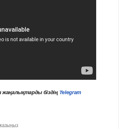
ы
жаңалықтарды
біздің
Telegram
 жазыңыз