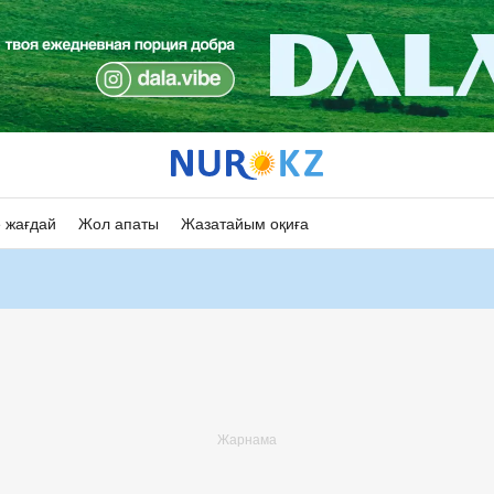
 жағдай
Жол апаты
Жазатайым оқиға