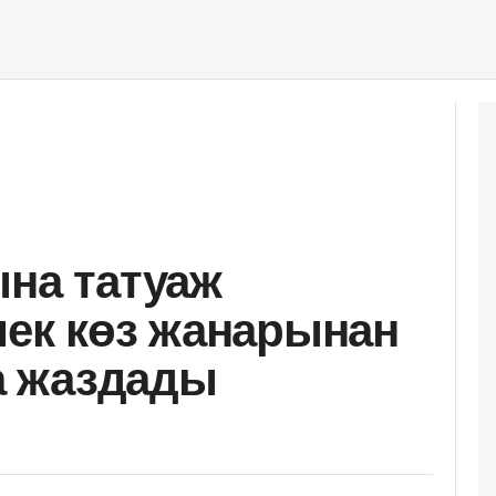
ына татуаж
шек көз жанарынан
 жаздады