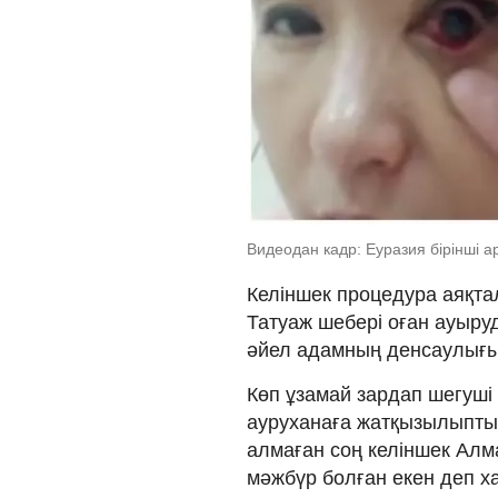
Видеодан кадр: Еуразия бірінші 
Келіншек процедура аяқтал
Татуаж шебері оған ауыру
әйел адамның денсаулығы
Көп ұзамай зардап шегуші
ауруханаға жатқызылыпты. 
алмаған соң келіншек Алм
мәжбүр болған екен деп х