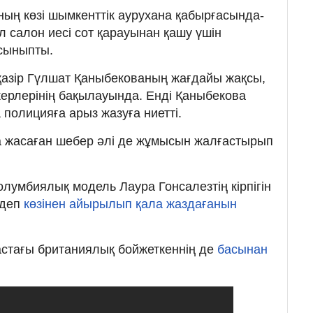
ның көзі шымкенттік аурухана қабырғасында-
л салон иесі сот қарауынан қашу үшін
ұсыныпты.
қазір Гүлшат Қаныбекованың жағдайы жақсы,
керлерінің бақылауында. Енді Қаныбекова
полицияға арыз жазуға ниетті.
а жасаған шебер әлі де жұмысын жалғастырып
колумбиялық модель Лаура Гонсалезтің кірпігін
 деп
көзінен айырылып қала жаздағанын
астағы британиялық бойжеткеннің де
басынан