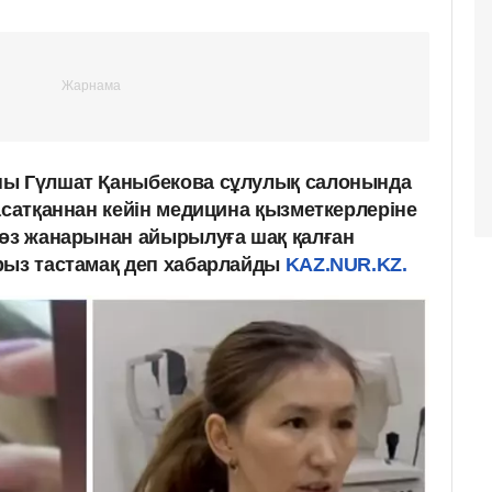
ны Гүлшат Қаныбекова сұлулық салонында
асатқаннан кейін медицина қызметкерлеріне
Көз жанарынан айырылуға шақ қалған
рыз тастамақ деп хабарлайды
KAZ.NUR.KZ.