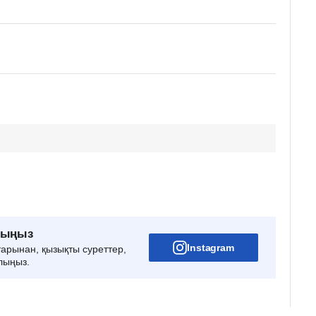
рыңыз
Instagram
тарынан, қызықты суреттер,
лыңыз.