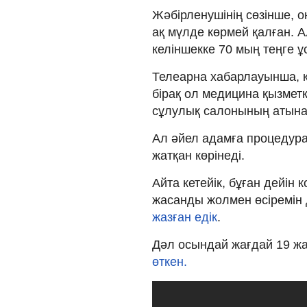
Жәбірленушінің сөзінше, о
ақ мүлде көрмей қалған. А
келіншекке 70 мың теңге 
Телеарна хабарлауынша, 
бірақ ол медицина қызмет
сұлулық салонының атына 
Ал әйел адамға процедур
жатқан көрінеді.
Айта кетейік, бұған дейін 
жасанды жолмен өсіремін
жазған едік
.
Дәл осындай жағдай 19 ж
өткен.