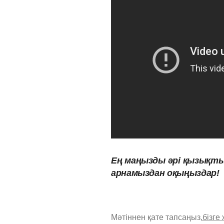
Ең
маңызды
әрі
қызықт
арнамыздан оқыңыздар!
Мәтіннен қате тапсаңыз,
бізге