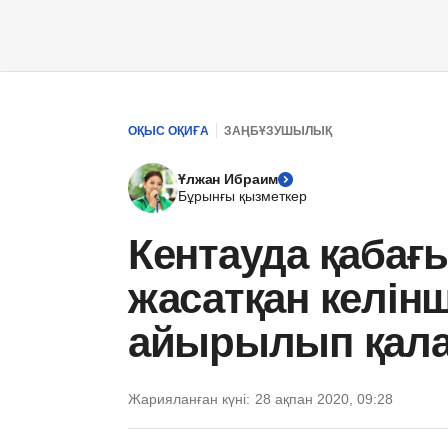
ОҚЫС ОҚИҒА
ЗАҢБҰЗУШЫЛЫҚ
Ұлжан Ибраим
Бұрынғы қызметкер
Кентауда қабағ
жасатқан келін
айырылып қала
Жарияланған күні:
28 ақпан 2020, 09:28