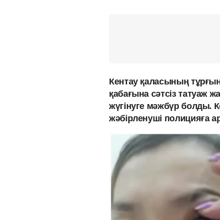
Кентау қаласының тұрғы
қабағына сәтсіз татуаж ж
жүгінуге мәжбүр болды. 
жәбірленуші полицияға а