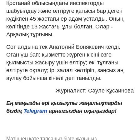
Қостанай облысындағы инспекторды
шабуылдау және өлтіруге қатысы бар деген
күдікпен 45 жастағы ер адам ұсталды. Оның
көлігінде 13 жастағы ұлы болған. Олар -
Арқалық тұрғыны.
Сот алдына тек Анатолий Бонякевич келді.
Оған үш бап: қызметте жүрген кісіні өзге
қылмысты жасыру үшін өлтіру; екі тұлғаны
өлтіруге оқталу; ірі залал келтіріп, заңсыз аң
аулау бойынша кінәлі деп танылды.
Журналист: Сәуле Құсаинова
Ең маңызды әрі қызықты жаңалықтарды
біздің
Telegram
арнамыздан оқыңыздар!
Мәтіннен қате тапсаңыз,
бізге жазыңыз