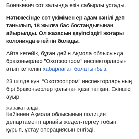
Бонякевич сот залында өзін сабырлы ұстады.
Нәтижесінде сот үкімімен ер адам кәнілі деп
танылып, 18 жылға бас бостандығынан
айырылды. Ол жазасын қауіпсіздігі жоғары
колонияда өтейтін болады.
Айта кетейік, бұған дейін Ақмола облысында
браконьерлер "Охотзоопром" инспекторларын
атып кеткенін
хабарлаған болатынбыз.
23 шілде күні "Охотзоопром" инспекторларының
бірі браконьерлер қолынан қаза тапқан. Екіншісі
ауыр
жарақат алды.
Кейіннен Ақмола облысының полиция
департаменті арнайы жедел-тергеу тобын
құрып, ұстау операциясын енгізді.