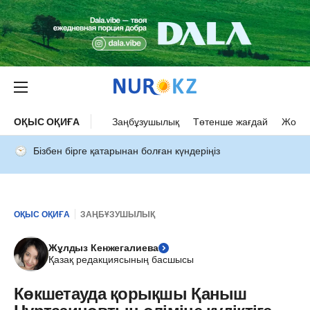
ОҚЫС ОҚИҒА
Заңбұзушылық
Төтенше жағдай
Жол а
Бізбен бірге қатарынан болған күндеріңіз
ОҚЫС ОҚИҒА
ЗАҢБҰЗУШЫЛЫҚ
Жұлдыз Кенжегалиева
Қазақ редакциясының басшысы
Көкшетауда қорықшы Қаныш