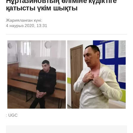
Нұртазиновтың өліміне күдіктіге
қатысты үкім шықты
Жарияланған күні:
4 наурыз 2020, 13:31
: UGC