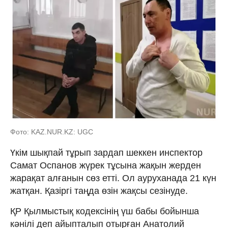
Фото: KAZ.NUR.KZ: UGC
Үкім шықпай тұрып зардап шеккен инспектор
Самат Оспанов жүрек тұсына жақын жерден
жарақат алғанын сөз етті. Ол ауруханада 21 күн
жатқан. Қазіргі таңда өзін жақсы сезінуде.
ҚР Қылмыстық кодексінің үш бабы бойынша
кәнілі деп айыпталып отырған Анатолий