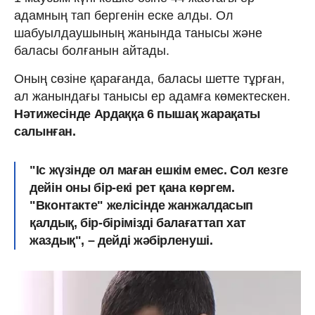
адамның тап бергенін еске алды. Ол
шабуылдаушының жанында танысы және
баласы болғанын айтады.
Оның сөзіне қарағанда, баласы шетте тұрған,
ал жанындағы танысы ер адамға көмектескен.
Нәтижесінде Ардаққа 6 пышақ жарақаты
салынған.
"Іс жүзінде ол маған ешкім емес. Сол кезге
дейін оны бір-екі рет қана көргем.
"Вконтакте" желісінде жанжалдасып
қалдық, бір-бірімізді балағаттап хат
жаздық", – дейді жәбірленуші.