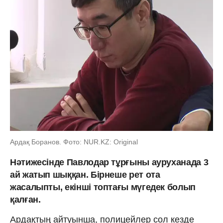
Ардақ Боранов. Фото: NUR.KZ: Original
Нәтижесінде Павлодар тұрғыны ауруханада 3
ай жатып шыққан. Бірнеше рет ота
жасалыпты, екінші топтағы мүгедек болып
қалған.
Ардақтың айтуынша, полицейлер сол кезде