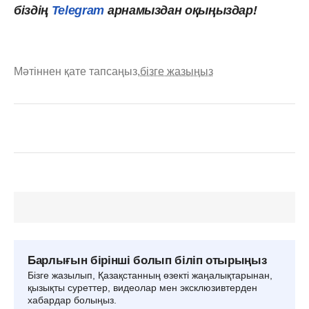
біздің
Telegram
арнамыздан оқыңыздар!
Мәтіннен қате тапсаңыз,
бізге жазыңыз
Барлығын бірінші болып біліп отырыңыз
Бізге жазылып, Қазақстанның өзекті жаңалықтарынан,
қызықты суреттер, видеолар мен эксклюзивтерден
хабардар болыңыз.