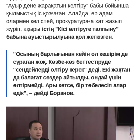
"Ауыр дене жарақатын келтіру" бабы бойынша
қылмыстық іс қозғаған. Алайда, ер адам
олармен келіспей, прокуратураға хат жазып
жүріп, ақыры
істің "Кісі өлтіруге талпыну"
бабына ауыстырылуына қол жеткізген
.
"Осының барлығынан кейін ол кешірім де
сұраған жоқ. Көзбе-көз беттестіруде
"сендейлерді өлтіру керек" деді. Екі жақтан
да балағат сөздер айтылды, ондай үшін
өлтірмейді. Ары кетсе, бір төбелесіп алар
едік", – дейді Боранов.