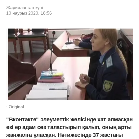
Жарияланған күні:
10 наурыз 2020, 18:56
: Original
"Вконтакте" әлеуметтік желісінде хат алмасқан
екі ер адам сөз таластырып қалып, оның арты
жанжалға ұласқан. Нәтижесінде 37 жастағы