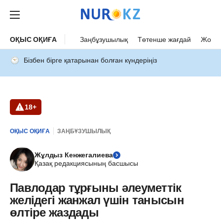
ОҚЫС ОҚИҒА
Заңбұзушылық
Төтенше жағдай
Жол а
Бізбен бірге қатарынан болған күндеріңіз
18+
ОҚЫС ОҚИҒА
ЗАҢБҰЗУШЫЛЫҚ
Жұлдыз Кенжегалиева
Қазақ редакциясының басшысы
Павлодар тұрғыны әлеуметтік
желідегі жанжал үшін танысын
өлтіре жаздады