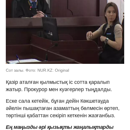
Сот залы. Фото: NUR.KZ: Original
Қазір аталған қылмыстық іс сотта қаралып
жатыр. Прокурор мен куәгерлер тыңдалды.
Еске сала кетейік, бұған дейін Көкшетауда
әйелін пышақтаған азаматтың бөлмесін өртеп,
төртінші қабаттан секіріп кеткенін жазғанбыз.
Ең маңызды әрі қызықты жаңалықтарды