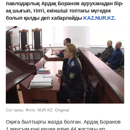
павлодарлық Ардақ Боранов ауруханадан бір-
ақ шығып, тіпті, екіншіші топтағы мүгедек
болып қалды деп хабарлайды
KAZ.NUR.KZ.
Сот залы. Фото: NUR.KZ: Original
Оқиға былтырғы жазда болған. Ардақ Боранов
1 маусым күні кешке өзіне 44 жастағы ер