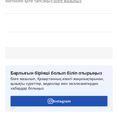
Мәтіннен қате тапсаңыз,
бізге жазыңыз
Барлығын бірінші болып біліп отырыңыз
Бізге жазылып, Қазақстанның өзекті жаңалықтарынан,
қызықты суреттер, видеолар мен эксклюзивтерден
хабардар болыңыз.
Instagram