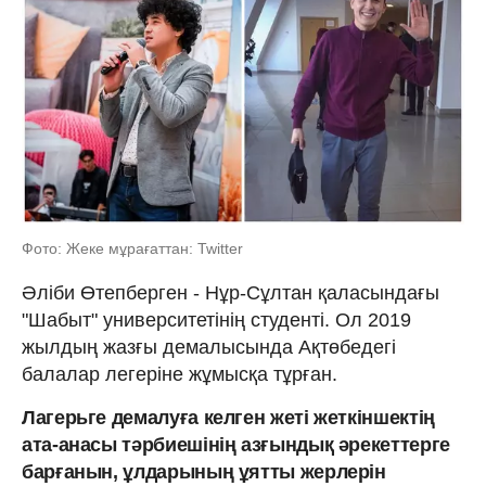
Фото: Жеке мұрағаттан: Twitter
Әліби Өтепберген - Нұр-Сұлтан қаласындағы
"Шабыт" университетінің студенті. Ол 2019
жылдың жазғы демалысында Ақтөбедегі
балалар легеріне жұмысқа тұрған.
Лагерьге демалуға келген жеті жеткіншектің
ата-анасы тәрбиешінің азғындық әрекеттерге
барғанын, ұлдарының ұятты жерлерін