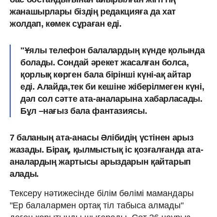
жанашырлары біздің редакцияға да хат
жолдап, көмек сұраған еді.
"Ұялы телефон балалардың күнде қолында
болады. Сондай әрекет жасалған болса,
қорлық көрген бала бірінші күні-ақ айтар
еді. Алайда,тек би кешіне жіберілмеген күні,
дәл сол сәтте ата-аналарына хабарласады.
Бұл –нағыз бала фантазиясы.
7 баланың ата-анасы Әлібидің үстінен арыз
жазады. Бірақ, қылмыстық іс қозғалғанда ата-
аналардың жартысы арыздарын қайтарып
алады.
Тексеру нәтижесінде білім бөлімі мамандары
"Ер балалармен ортақ тіл табыса алмады"