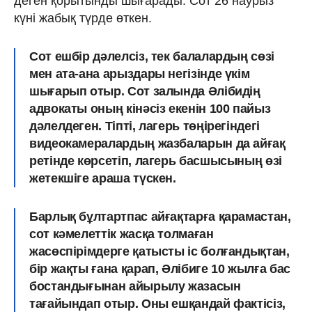
деген қорытынды шығарады. Сот 26 наурыз
күні жабық түрде өткен.
Сот ешбір дәлелсіз, тек балалардың сөзі
мен ата-ана арыздары негізінде үкім
шығарып отыр. Сот залында Әлібидің
адвокаты оның кінәсіз екенін 100 пайыз
дәлелдеген. Тіпті, лагерь төңірегіндегі
видеокамералардың жазбаларын да айғақ
ретінде көрсетіп, лагерь басшысының өзі
жетекшіге араша түскен.
Барлық бұлтартпас айғақтарға қарамастан,
сот кәмелеттік жасқа толмаған
жасөспірімдерге қатысты іс болғандықтан,
бір жақты ғана қарап, Әлібиге 10 жылға бас
бостандығынан айырылу жазасын
тағайындап отыр. Оны ешқандай фактісіз,