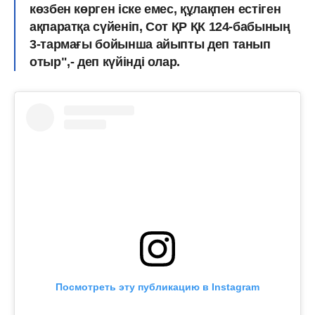
көзбен көрген іске емес, құлақпен естіген
ақпаратқа сүйеніп, Сот ҚР ҚК 124-бабының
3-тармағы бойынша айыпты деп танып
отыр",- деп күйінді олар.
Посмотреть эту публикацию в Instagram