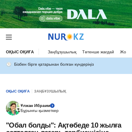
ОҚЫС ОҚИҒА
Заңбұзушылық
Төтенше жағдай
Жол а
Бізбен бірге қатарынан болған күндеріңіз
ОҚЫС ОҚИҒА
ЗАҢБҰЗУШЫЛЫҚ
Ұлжан Ибраим
Бұрынғы қызметкер
"Обал болды": Ақтөбеде 10 жылға