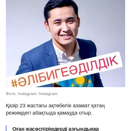
Фото: Instagram: Instagram
Қазір 23 жастағы ақтөбелік азамат қатаң
режимдегі абақтыда қамауда отыр.
Оған жасөспірімдерді азғындыққа