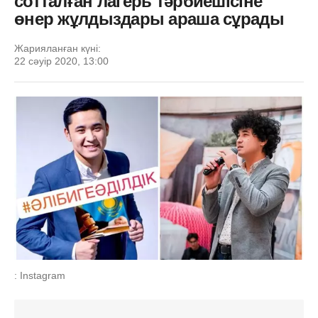
сотталған лагерь тәрбиешісіне
өнер жұлдыздары араша сұрады
Жарияланған күні:
22 сәуір 2020, 13:00
: Instagram