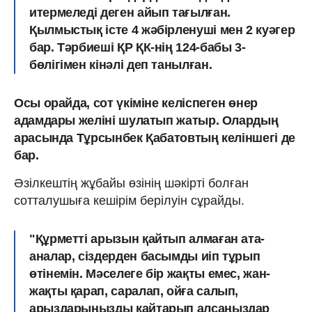
итермеледі деген айып тағылған.
Қылмыстық істе 4 жәбірленуші мен 2 куәгер
бар. Тәрбиеші ҚР ҚК-нің 124-бабы 3-
бөлігімен кінәлі деп танылған.
Осы орайда, сот үкіміне келіспеген өнер
адамдары желіні шулатып жатыр. Олардың
арасында Тұрсынбек Қабатовтың келіншегі де
бар.
Әзілкештің жұбайы өзінің шәкірті болған
сотталушыға кешірім берілуін сұрайды.
"Құрметті арызын қайтып алмаған ата-
аналар, сіздерден басымды иіп тұрып
өтінемін. Мәселеге бір жақты емес, жан-
жақты қарап, саралап, ойға салып,
арыздарыңызды қайтарып алсаңыздар