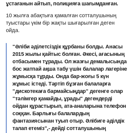
ұстағанын айтып, полицияға шағымданған.
10 жылға абақтыға қамалған сотталушының
туыстары үкім бір жақты шығарылған деген
ойда.
"Әліби әділетсіздік құрбаны болды. Анасы
2015 жылы қайтыс болған. Әкесі, ағасының
отбасымен тұрады. Ол жазғы демалысында
бос жатпай ақша табу үшін балалар лагеріне
жұмысқа тұрды. Онда бар-жоғы 5 күн
жұмыс істеді. Тәртіп бұзған балаларға
"дискотекаға бармайсыңдар" дегенге олар
"тәлімгер қамайды, ұрады" дегендерді
ойдан құрастырып, ата-аналарына телефон
соққан. Барлығы балалардың
фантазиясынан туып отыр. Әлібиге әділдік
талап етеміз",- дейді сотталушының