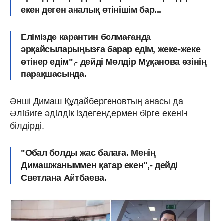
екен деген аналық өтінішім бар...
Елімізде карантин болмағанда
әрқайсыларыңызға барар едім, жеке-жеке
өтінер едім"
,- дейді Мөлдір Мұқанова өзінің
парақшасында.
Әнші Димаш Құдайбергеновтың анасы да
Әлібиге әділдік іздегендермен бірге екенін
білдірді.
"Обал болды жас балаға. Менің
Димашжаныммен қатар екен",- дейді
Светлана Айтбаева.