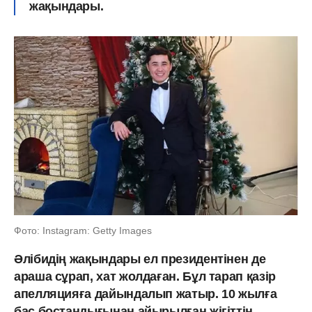
жақындары.
Фото: Instagram: Getty Images
Әлібидің жақындары ел президентінен де
араша сұрап, хат жолдаған. Бұл тарап қазір
апелляцияға дайындалып жатыр. 10 жылға
бас бостандығынан айырылған жігіттің