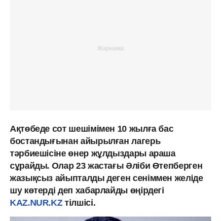
Ақтөбеде сот шешімімен 10 жылға бас
бостандығынан айырылған лагерь
тәрбиешісіне өнер жұлдыздары араша
сұрайды. Олар 23 жастағы Әліби Өтепберген
жазықсыз айыпталды деген сеніммен желіде
шу көтерді деп хабарлайды өңірдегі
KAZ.NUR.KZ
тілшісі.