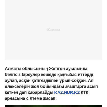
Алматы облысының Жетіген ауылында
белгісіз біреулер көшеде қаңғыбас иттерді
аулап, асқан қатігездікпен ұрып-соққан. Ал
өлекселерін жол бойындағы ағаштарға асып
кеткен деп хабарлайды
KAZ.NUR.KZ
КТК
арнасына сілтеме жасап.