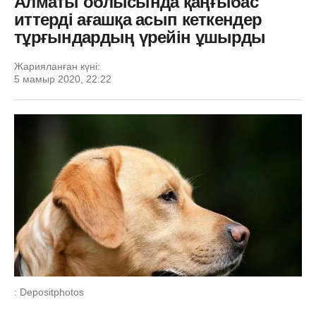
Алматы облысында қаңғыбас
иттерді ағашқа асып кеткендер
тұрғындардың үрейін ұшырды
Жарияланған күні:
5 мамыр 2020, 22:22
: Depositphotos