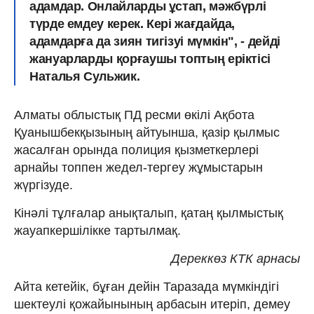
адамдар. Онлайларды ұстап, мәжбүрлі
түрде емдеу керек. Кері жағдайда,
адамдарға да зиян тигізуі мүмкін", - дейді
жануарларды қорғаушы топтың еріктісі
Наталья Сульжик.
Алматы облыстық ПД ресми өкілі Ақбота
Қуанышбекқызының айтуынша, қазір қылмыс
жасалған орында полиция қызметкерлері
арнайы топпен жедел-тергеу жұмыстарын
жүргізуде.
Кінәлі тұлғалар анықталып, қатаң қылмыстық
жауапкершілікке тартылмақ.
Дереккөз КТК арнасы
Айта кетейік, бұған дейін Таразада мүмкіндігі
шектеулі қожайынының арбасын итеріп, демеу