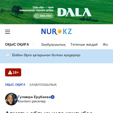
ОҚЫС ОҚИҒА
Заңбұзушылық
Төтенше жағдай
Жол а
Бізбен бірге қатарынан болған күндеріңіз
18+
ОҚЫС ОҚИҒА
ЗАҢБҰЗУШЫЛЫҚ
Гүлмира Ерубаева
Контент-ресечер