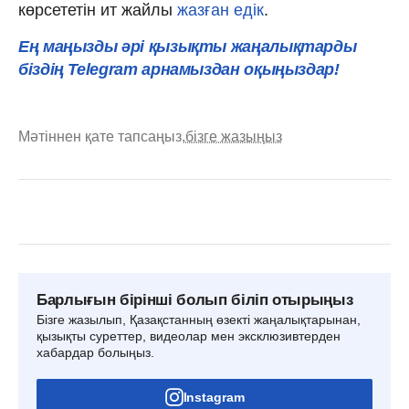
көрсететін ит жайлы
жазған едік
.
Ең маңызды әрі қызықты жаңалықтарды
біздің Telegram арнамыздан оқыңыздар!
Мәтіннен қате тапсаңыз,
бізге жазыңыз
Барлығын бірінші болып біліп отырыңыз
Бізге жазылып, Қазақстанның өзекті жаңалықтарынан,
қызықты суреттер, видеолар мен эксклюзивтерден
хабардар болыңыз.
Instagram