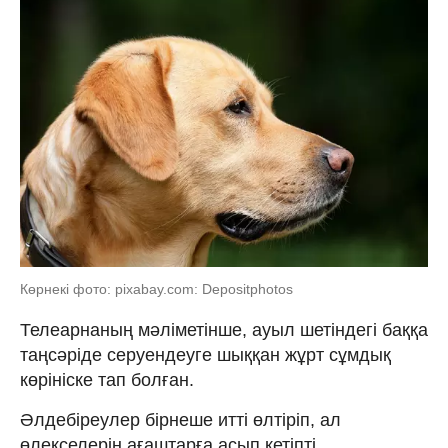
Көрнекі фото: pixabay.com: Depositphotos
Телеарнаның мәліметінше, ауыл шетіндегі баққа
таңсәріде серуендеуге шыққан жұрт сұмдық
көрініске тап болған.
Әлдебіреулер бірнеше итті өлтіріп, ал
өлекселерін ағаштарға асып кетіпті.