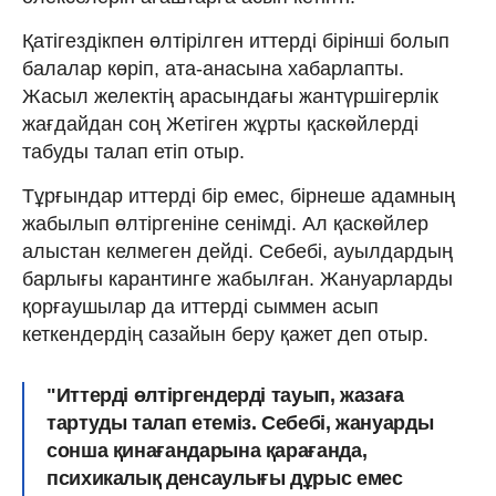
Қатігездікпен өлтірілген иттерді бірінші болып
балалар көріп, ата-анасына хабарлапты.
Жасыл желектің арасындағы жантүршігерлік
жағдайдан соң Жетіген жұрты қаскөйлерді
табуды талап етіп отыр.
Тұрғындар иттерді бір емес, бірнеше адамның
жабылып өлтіргеніне сенімді. Ал қаскөйлер
алыстан келмеген дейді. Себебі, ауылдардың
барлығы карантинге жабылған. Жануарларды
қорғаушылар да иттерді сыммен асып
кеткендердің сазайын беру қажет деп отыр.
"Иттерді өлтіргендерді тауып, жазаға
тартуды талап етеміз. Себебі, жануарды
сонша қинағандарына қарағанда,
психикалық денсаулығы дұрыс емес