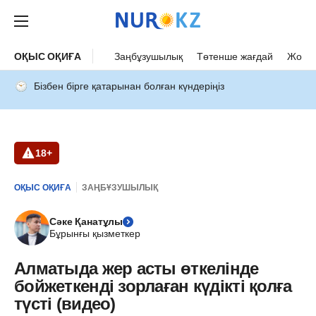
ОҚЫС ОҚИҒА
Заңбұзушылық
Төтенше жағдай
Жол а
Бізбен бірге қатарынан болған күндеріңіз
18+
ОҚЫС ОҚИҒА
ЗАҢБҰЗУШЫЛЫҚ
Сәке Қанатұлы
Бұрынғы қызметкер
Алматыда жер асты өткелінде
бойжеткенді зорлаған күдікті қолға
түсті (видео)