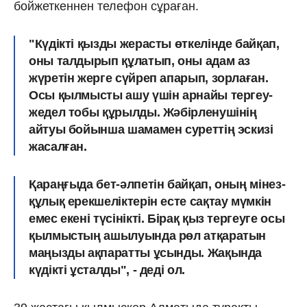
бойжеткеннен телефон сұраған.
"Күдікті қызды жерасты өткелінде байқап,
оны талдырып құлатып, оны адам аз
жүретін жерге сүйреп апарып, зорлаған.
Осы қылмысты ашу үшін арнайы тергеу-
жедел тобы құрылды. Жәбірленушінің
айтуы бойынша шамамен суреттің эскизі
жасалған.
Қараңғыда бет-әлпетін байқап, оның мінез-
құлық ерекшеліктерін есте сақтау мүмкін
емес екені түсінікті. Бірақ қыз тергеуге осы
қылмыстың ашылуында рөл атқаратын
маңызды ақпаратты ұсынды. Жақында
күдікті ұсталды
", - деді ол.