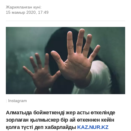
Жарияланған күні:
15 мамыр 2020, 17:49
: Instagram
Алматыда бойжеткенді жер асты өткелінде
зорлаған қылмыскер бір ай өткеннен кейін
қолға түсті деп хабарлайды
KAZ.NUR.KZ