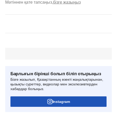
Мәтіннен қате тапсаңыз,
бізге жазыңыз
Барлығын бірінші болып біліп отырыңыз
Бізге жазылып, Қазақстанның өзекті жаңалықтарынан,
қызықты суреттер, видеолар мен эксклюзивтерден
хабардар болыңыз.
Instagram