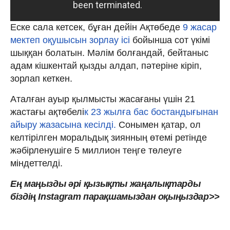
Еске сала кетсек, бұған дейін Ақтөбеде
9 жасар
мектеп оқушысын зорлау ісі
бойынша сот үкімі
шыққан болатын. Мәлім болғандай, бейтаныс
адам кішкентай қызды алдап, пәтеріне кіріп,
зорлап кеткен.
Аталған ауыр қылмысты жасағаны үшін 21
жастағы ақтөбелі
к 23 жылға бас бостандығынан
айыру жазасына кесілді.
Сонымен қатар, ол
келтірілген моральдық зиянның өтемі ретінде
жәбірленушіге 5 миллион теңге төлеуге
міндеттелді.
Ең маңызды әрі қызықты жаңалықтарды
біздің Instagram парақшамыздан оқыңыздар>>