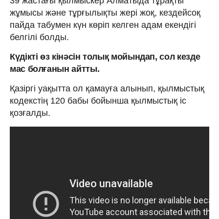
39 жастағы қылмыскер Алматыда тұрақты
жұмысы және тұрғылықты жері жоқ, кездейсоқ
пайда табумен күн көріп келген адам екендігі
белгілі болды.
Күдікті өз кінәсін толық мойындап, сол кезде
мас болғанын айтты.
Қазіргі уақытта ол қамауға алынып, қылмыстық
кодекстің 120 бабы бойынша қылмыстық іс
қозғалды.