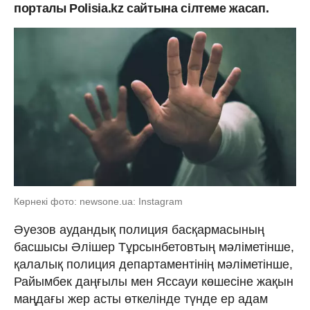
порталы Polisia.kz сайтына сілтеме жасап.
Көрнекі фото: newsone.ua: Instagram
Әуезов аудандық полиция басқармасының
басшысы Әлішер Тұрсынбетовтың мәліметінше,
қалалық полиция департаментінің мәліметінше,
Райымбек даңғылы мен Яссауи көшесіне жақын
маңдағы жер асты өткелінде түнде ер адам