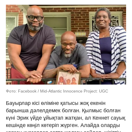
Фото: Facebook / Mid-Atlantic Innocence Project: UGC
Бауырлар кісі өліміне қатысы жоқ екенін
барынша дәлелдемек болған. Қылмыс болған
күні Эрик үйде ұйықтап жатқан, ал Кеннет сауық
кешінде көңіл көтеріп жүрген. Алайда оларды