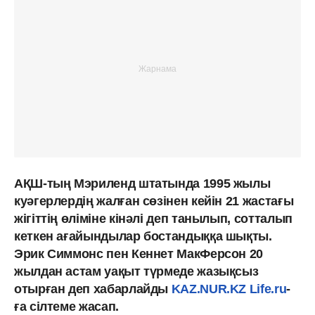
АҚШ-тың Мэриленд штатында 1995 жылы
куәгерлердің жалған сөзінен кейін 21 жастағы
жігіттің өліміне кінәлі деп танылып, сотталып
кеткен ағайындылар бостандыққа шықты.
Эрик Симмонс пен Кеннет МакФерсон 20
жылдан астам уақыт түрмеде жазықсыз
отырған деп хабарлайды
KAZ.NUR.KZ
Life.ru
-
ға сілтеме жасап.