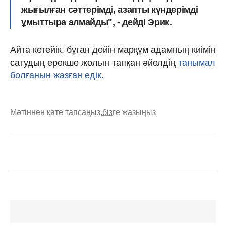
жығылған сәттерімді, азапты күндерімді
ұмыттыра алмайды", - дейді Эрик.
Айта кетейік, бұған дейін марқұм адамның киімін
сатудың ерекше жолын тапқан әйелдің
танымал
болғанын жазған едік.
Мәтіннен қате тапсаңыз,
бізге жазыңыз