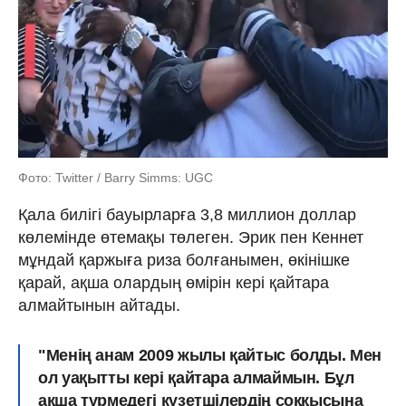
Фото: Twitter / Barry Simms: UGC
Қала билігі бауырларға 3,8 миллион доллар
көлемінде өтемақы төлеген. Эрик пен Кеннет
мұндай қаржыға риза болғанымен, өкінішке
қарай, ақша олардың өмірін кері қайтара
алмайтынын айтады.
"Менің анам 2009 жылы қайтыс болды. Мен
ол уақытты кері қайтара алмаймын. Бұл
ақша түрмедегі күзетшілердің соққысына