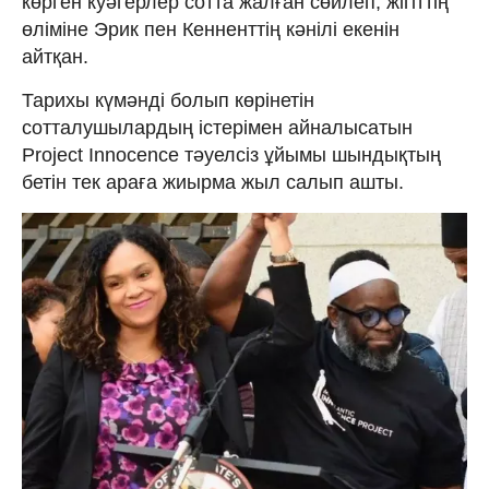
көрген куәгерлер сотта жалған сөйлеп, жігіттің
өліміне Эрик пен Кенненттің кәнілі екенін
айтқан.
Тарихы күмәнді болып көрінетін
сотталушылардың істерімен айналысатын
Project Innocence тәуелсіз ұйымы шындықтың
бетін тек араға жиырма жыл салып ашты.