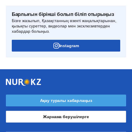
Барлығын бірінші болып біліп отырыңыз
Бізге жазылып, Қазақстанның өзекті жаңалықтарынан,
қызықты суреттер, видеолар мен эксклюзивтерден
хабардар болыңыз.
Instagram
Ақау туралы хабарлаңыз
Жарнама берушілерге