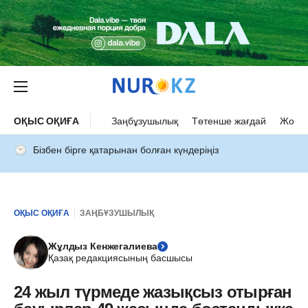
ОҚЫС ОҚИҒА
Заңбұзушылық
Төтенше жағдай
Жол а
Бізбен бірге қатарынан болған күндеріңіз
ОҚЫС ОҚИҒА
ЗАҢБҰЗУШЫЛЫҚ
Жұлдыз Кенжегалиева
Қазақ редакциясының басшысы
24 жыл түрмеде жазықсыз отырған