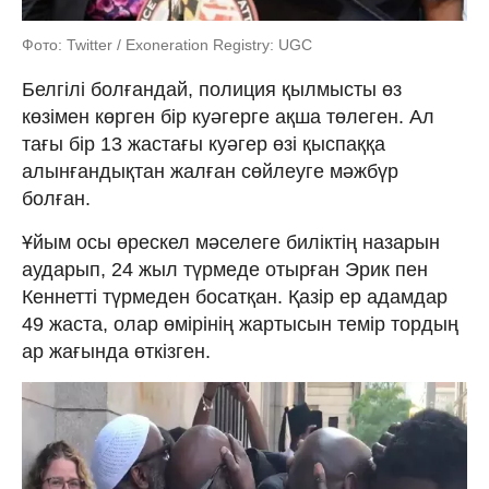
Фото: Twitter / Exoneration Registry: UGC
Белгілі болғандай, полиция қылмысты өз
көзімен көрген бір куәгерге ақша төлеген. Ал
тағы бір 13 жастағы куәгер өзі қыспаққа
алынғандықтан жалған сөйлеуге мәжбүр
болған.
Ұйым осы өрескел мәселеге биліктің назарын
аударып, 24 жыл түрмеде отырған Эрик пен
Кеннетті түрмеден босатқан. Қазір ер адамдар
49 жаста, олар өмірінің жартысын темір тордың
ар жағында өткізген.