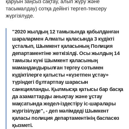
қаруын заңсыз сақтау, алып жүру және
тасымалдау) сотқа дейінгі тергеп-тексеру
жүргізілуде.
"2020 жылдың 12 тамызында қабылданған
шаралармен Алматы қаласында 3 күдікті
ұсталып, Шымкент қаласының Полиция
департаментіне жеткізілді. Осы жылдың 14
тамызы күні Шымкент қаласының
мамандандырылған тергеу сотымен
күдіктілерге қатысты «күзетпен ұстау»
түріндегі бұлтартпау шарасын
санкцияланды. Қылмысқа қатысы бар басқа
да азаматтарды анықтау және ұстау
мақсатында жедел-іздестіру іс-шаралары
жүргізілуде", - деп мәлімдеді Шымкент
қаласы полиция департаментінің баспасөз
қызметі.