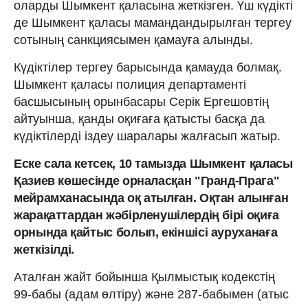
оларды Шымкент қаласына жеткізген. Үш күдікті
де Шымкент қаласы мамандандырылған тергеу
сотының санкциясымен қамауға алынды.
Күдіктілер тергеу барысында қамауда болмақ.
Шымкент қаласы полиция департаменті
басшысының орынбасары Серік Ергешовтің
айтуынша, қанды оқиғаға қатысты басқа да
күдіктілерді іздеу шаралары жалғасып жатыр.
Еске сала кетсек, 10 тамызда Шымкент қаласы
Қазиев көшесінде орналасқан "Гранд-Прага"
мейрамханасында оқ атылған. Оқтан алынған
жарақаттардан жәбірленушілердің бірі оқиға
орнында қайтыс болып, екіншісі ауруханаға
жеткізілді.
Аталған жайт бойынша Қылмыстық кодекстің
99-бабы (адам өлтіру) және 287-бабымен (атыс