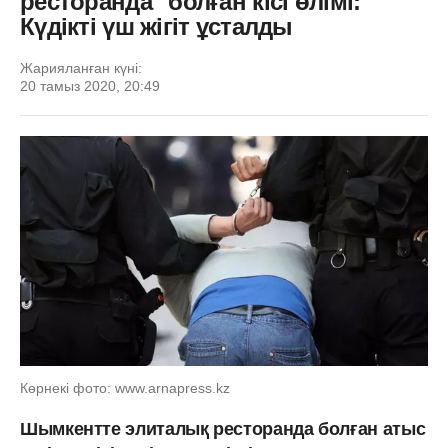
ресторанда" болған кісі өлімі:
Күдікті үш жігіт ұсталды
Жарияланған күні:
20 тамыз 2020, 20:49
Көрнекі фото: www.arnapress.kz
Шымкентте элиталық ресторанда болған атыс