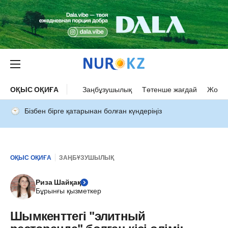
ОҚЫС ОҚИҒА
Заңбұзушылық
Төтенше жағдай
Жол а
Бізбен бірге қатарынан болған күндеріңіз
ОҚЫС ОҚИҒА
ЗАҢБҰЗУШЫЛЫҚ
Риза Шайқақ
Бұрынғы қызметкер
Шымкенттегі "элитный