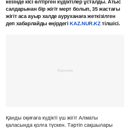
кезінде кісі өлтірген күдіктілер ұсталды. Атыс
салдарынан бір жігіт мерт болып, 35 жастағы
жігіт аса ауыр халде ауруханаға жеткізілген
деп хабарлайды өңірдегі
KAZ.NUR.KZ
тілшісі.
Қанды оқиғаға күдікті үш жігіт Алматы
қаласында қолға түскен. Тәртіп сақшылары