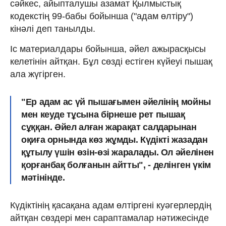
сәйкес, айыпталушы азамат Қылмыстық
кодекстің 99-бабы бойынша ("адам өлтіру")
кінәлі деп танылды.
Іс материалдары бойынша, әйел ажырасқысы
келетінін айтқан. Бұл сөзді естіген күйеуі пышақ
ала жүгірген.
"Ер адам ас үй пышағымен әйелінің мойны
мен кеуде тұсына бірнеше рет пышақ
сұққан. Әйел алған жарақат салдарынан
оқиға орнында көз жұмды. Күдікті жазадан
құтылу үшін өзін-өзі жаралады. Ол әйелінен
қорғанбақ болғанын айтты", - делінген үкім
мәтінінде.
Күдіктінің қасақана адам өлтіргені куәгерлердің
айтқан сөздері мен сараптамалар нәтижесінде