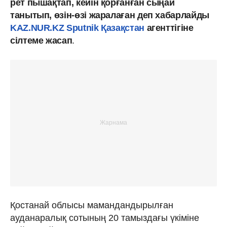
рет пышақтап, кейін қорғанған сыңай
танытып, өзін-өзі жаралаған деп хабарлайды
KAZ.NUR.KZ
Sputnik Қазақстан
агенттігіне
сілтеме жасап
.
Қостанай облысы мамандандырылған
ауданаралық сотының 20 тамыздағы үкіміне