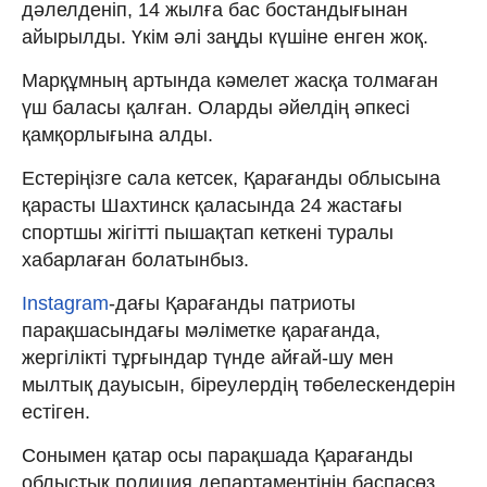
дәлелденіп, 14 жылға бас бостандығынан
айырылды. Үкім әлі заңды күшіне енген жоқ.
Марқұмның артында кәмелет жасқа толмаған
үш баласы қалған. Оларды әйелдің әпкесі
қамқорлығына алды.
Естеріңізге сала кетсек, Қарағанды облысына
қарасты Шахтинск қаласында 24 жастағы
спортшы жігітті пышақтап кеткені туралы
хабарлаған болатынбыз.
Instagram
-дағы Қарағанды патриоты
парақшасындағы мәліметке қарағанда,
жергілікті тұрғындар түнде айғай-шу мен
мылтық дауысын, біреулердің төбелескендерін
естіген.
Сонымен қатар осы парақшада Қарағанды
облыстық полиция департаментінің баспасөз