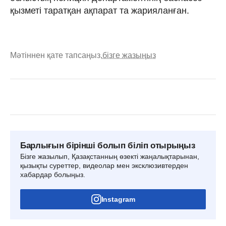
қызметі таратқан ақпарат та жарияланған.
Мәтіннен қате тапсаңыз,
бізге жазыңыз
Барлығын бірінші болып біліп отырыңыз
Бізге жазылып, Қазақстанның өзекті жаңалықтарынан,
қызықты суреттер, видеолар мен эксклюзивтерден
хабардар болыңыз.
Instagram