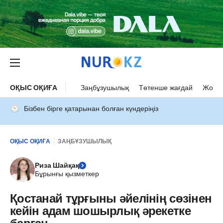
ОҚЫС ОҚИҒА
Заңбұзушылық
Төтенше жағдай
Жол а
Бізбен бірге қатарынан болған күндеріңіз
ОҚЫС ОҚИҒА
ЗАҢБҰЗУШЫЛЫҚ
Риза Шайқақ
Бұрынғы қызметкер
Қостанай тұрғыны әйелінің сөзінен
кейін адам шошырлық әрекетке