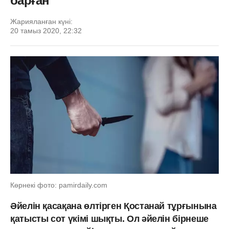
барған
Жарияланған күні:
20 тамыз 2020, 22:32
Көрнекі фото: рamirdaily.com
Әйелін қасақана өлтірген Қостанай тұрғынына
қатысты сот үкімі шықты. Ол әйелін бірнеше