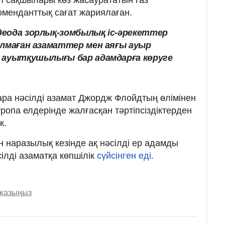
коменданттық сағат жариялаған.
деода зорлық-зомбылық іс-әрекеттер
олмаған азаматтер мен аяғы ауыр
а ауытқушылығы бар адамдарға көруге
қара нәсілді азамат Джордж Флойдтың өлімінен
ропа елдерінде жалғасқан тәртіпсіздіктерден
к.
н наразылық кезінде ақ нәсілді ер адамды
ілді азаматқа көпшілік
сүйсінген еді.
 жазыңыз