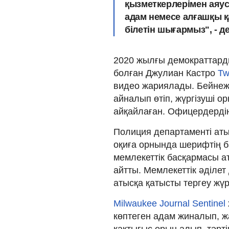
қызметкерлерімен аяусы
адам немесе алғашқы қа
білетін шығармыз", - де
2020 жылғы демократтарды
болған Джулиан Кастро
Tw
видео жариялады. Бейнежа
айналып өтіп, жүргізуші 
айқайлаған. Офицердердің 
Полиция департаменті аты
оқиға орнында шерифтің 
мемлекеттік басқармасы а
айтты. Мемлекеттік әділет
атысқа қатысты тергеу жү
Milwaukee Journal Sentinel
көптеген адам жиналып, ж
қақтығыс орын алып, тәрт