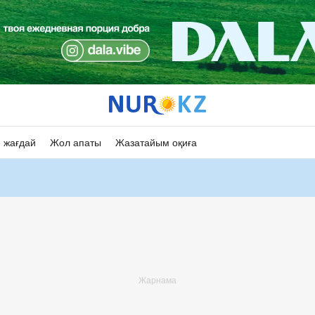
 жағдай
Жол апаты
Жазатайым оқиға