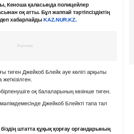
ы, Кеноша қаласында полицейлер
ынан оқ атты. Бұл жаппай тәртіпсіздіктің
 деп хабарлайды
KAZ.NUR.KZ.
ы тиген Джейкоб Блейк әуе көлігі арқылы
жеткізілген.
бірленушіге оқ балаларының көзінше тиген.
 мәлімдемесінде Джейкоб Блейкті тапа тал
е біздің штатта құқық қорғау органдарының