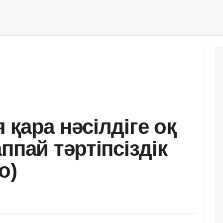
қара нәсілдіге оқ
ппай тәртіпсіздік
о)