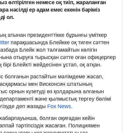
з өлтірілген немесе оқ тиіп, жараланған
ра нәсілді ер адам емес екенін бәріміз
ді ол.
ң атынан президенттікке бұрынғы үміткер
itter
парақшасында Блейкке оқ тиген сәттен
збада Блейк жол талғамайтын көлігін
орнына отыруға тырысқан сәтте оған офицерлер
бірі Блейкті жейдесінен ұстап, оқ атқан.
с болғанын растайтын мәлімдеме жасап,
басқармасы мен Висконсин штатының
тыс орнын күзетуді өз қолдарына алғанын
 департаменті және қылмыстық тергеу бөлімі
ргізуде деп жазады
Fox News.
хабарлауынша, болған оқиғадан кейін
аппай тәртіпсіздік жасаған. Полициямен
іп сақшылары көз жасаурататын газ