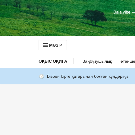
МӘЗІР
ОҚЫС ОҚИҒА
Заңбұзушылық
Төтенше
Бізбен бірге қатарынан болған күндеріңіз