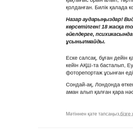
қолданған. Билік қалада 
Назар аударыңыздар! Ви
көрсетілген! 18 жасқа т
әйелдерге, психикасынд
ұсынылмайды.
Еске салсақ, бұған дейін 
кейін АҚШ-та басталып, Еу
фоторепортаж ұсынған еді
Сондай-ақ, Лондонда өтке
аман алып қалған қара нәс
Мәтіннен қате тапсаңыз,
бізге