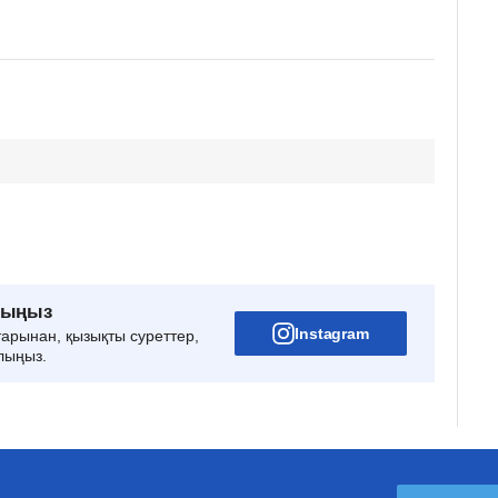
рыңыз
Instagram
тарынан, қызықты суреттер,
лыңыз.