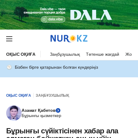
ОҚЫС ОҚИҒА
Заңбұзушылық
Төтенше жағдай
Жол а
Бізбен бірге қатарынан болған күндеріңіз
ОҚЫС ОҚИҒА
ЗАҢБҰЗУШЫЛЫҚ
Азамат Қабетов
Бұрынғы қызметкер
Бұрынғы сүйіктісінен хабар ала