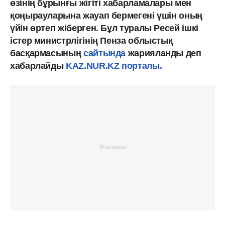
өзінің бұрынғы жігіті хабарламалары мен
қоңырауларына жауап бермегені үшін оның
үйін өртеп жіберген. Бұл туралы Ресей ішкі
істер министрлігінің Пенза облыстық
басқармасының
сайтында
жарияланды деп
хабарлайды
KAZ.NUR.KZ порталы.