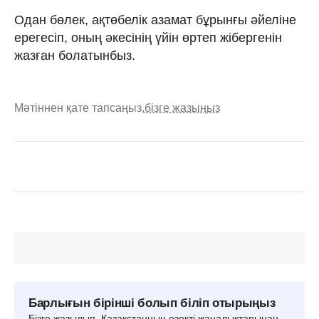
Одан бөлек, ақтөбелік азамат бұрынғы әйеліне
ерегесіп, оның әкесінің үйін өртеп жібергенін
жазған болатынбыз.
Мәтіннен қате тапсаңыз,
бізге жазыңыз
Барлығын бірінші болып біліп отырыңыз
Бізге жазылып, Қазақстанның өзекті жаңалықтарынан,