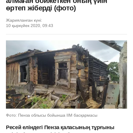
алмаған бойжеткен оның үйін
өртеп жіберді (фото)
Жарияланған күні:
10 қыркүйек 2020, 09:43
Фото: Пенза облысы бойынша ІІМ басқармасы
Ресей еліндегі Пенза қаласының тұрғыны