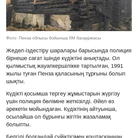
Фото: Пенза облысы бойынша ІІМ басқармасы
Жедел-іздестіру шаралары барысында полиция
бірнеше сағат ішінде күдіктіні анықтады. Ол
қылмыстық жауапкершілікке тартылған, 1991
жылы туған Пенза қаласының тұрғыны болып
шықты.
Күдікті қосымша тергеу жұмыстарын жүргізу
үшін полиция бөліміне жеткізілді. Әйел өз
әрекетін мойындаған. Күдіктінің айтуынша,
осылайша ол бұрынғы жігітін жазаламақ
болыпты.
Белгілі болғандай сүйіктісімен қоштасқаннан