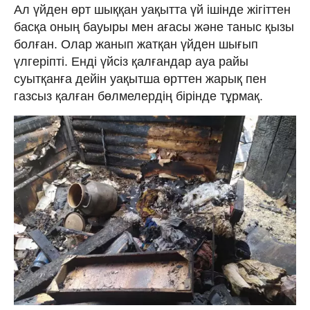
Ал үйден өрт шыққан уақытта үй ішінде жігіттен
басқа оның бауыры мен ағасы және таныс қызы
болған. Олар жанып жатқан үйден шығып
үлгеріпті. Енді үйсіз қалғандар ауа райы
суытқанға дейін уақытша өрттен жарық пен
газсыз қалған бөлмелердің бірінде тұрмақ.