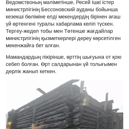
Ведомствоның мәліметінше, Ресей Ішкі істер
министрлігінің Бессоновский ауданы бойынша
кезекші бөліміне елді мекендердің бірінен ағаш
үй өртенгені туралы хабарлама келіп түскен.
Тергеу-жедел тобы мен Төтенше жағдайлар
министрлігінің қызметкерлері дереу көрсетілген
мекенжайға бет алған.
Мамандардың пікірінше, өрттің шығуына от қою
себеп болған. Өрт салдарынан үй толығымен
дерлік жанып кеткен.