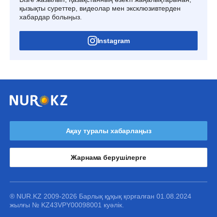
қызықты суреттер, видеолар мен эксклюзивтерден
хабардар болыңыз.
Instagram
Ақау туралы хабарлаңыз
Жарнама берушілерге
® NUR.KZ 2009-2026 Барлық құқық қорғалған 01.08.2024
жылғы № KZ43VPY00098001 куәлік.