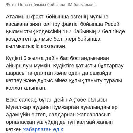
Фото: Пенза облысы бойынша ІІМ басқармасы
Аталмыш факті бойынша өзгенің мүлкіне
қасақана зиян келтіру фактісі бойынша Ресей
Қылмыстық кодексінің 167-бабының 2-бөлігінде
көзделген қылмыс белгілері бойынша
қылмыстық іс қозғалған.
Күдікті 5 жылға дейін бас бостандығынан
айырылуы мүмкін. Күдіктіге қатысты бұлтарпау
шарасы таңдалған және одан да ешқайда
кетпеу және дұрыс мінез-құлық таныту туралы
қолхат алынған.
Еске салсақ, бұған дейін Ақтөбе облысы
Мұғалжар ауданы Құмжарған ауылындаы ер
адам үйін өртеп, салдарнан жапсарласып
орналасқан үш үйдің де түгі қалмай жанып
кеткен
хабарлаған едік
.