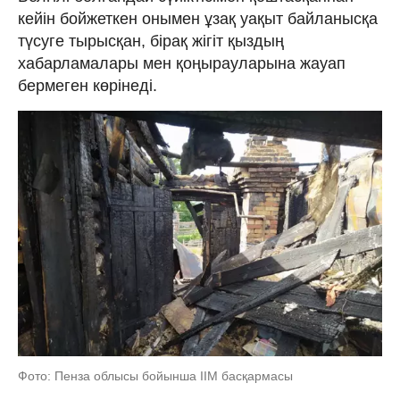
кейін бойжеткен онымен ұзақ уақыт байланысқа
түсуге тырысқан, бірақ жігіт қыздың
хабарламалары мен қоңырауларына жауап
бермеген көрінеді.
Фото: Пенза облысы бойынша ІІМ басқармасы