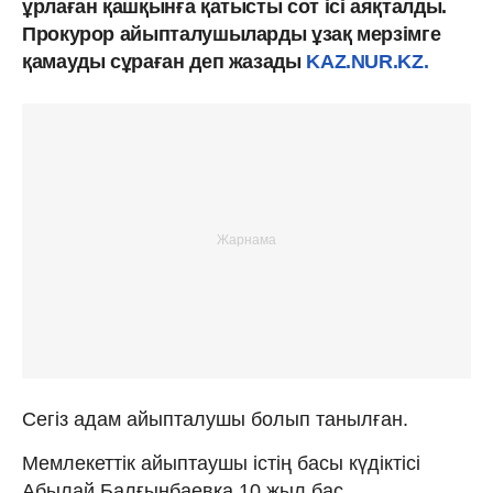
ұрлаған қашқынға қатысты сот ісі аяқталды.
Прокурор айыпталушыларды ұзақ мерзімге
қамауды сұраған деп жазады
KAZ.NUR.KZ.
Сегіз адам айыпталушы болып танылған.
Мемлекеттік айыптаушы істің басы күдіктісі
Абылай Балғынбаевқа 10 жыл бас