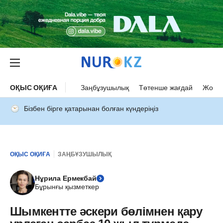
ОҚЫС ОҚИҒА
Заңбұзушылық
Төтенше жағдай
Жол а
Бізбен бірге қатарынан болған күндеріңіз
ОҚЫС ОҚИҒА
ЗАҢБҰЗУШЫЛЫҚ
Нұрила Ермекбай
Бұрынғы қызметкер
Шымкентте әскери бөлімнен қару