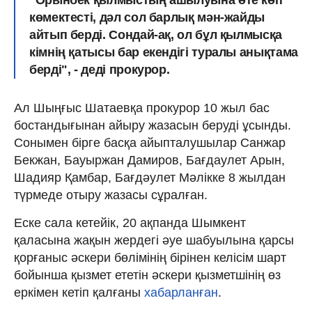
көмектесті, дәл сол барлық мән-жайды
айтып берді. Сондай-ақ, ол бұл қылмысқа
кімнің қатысы бар екендігі туралы анықтама
берді", - деді прокурор.
Ал Шыңғыс Шатаевқа прокурор 10 жыл бас
бостандығынан айыру жазасын беруді ұсынды.
Сонымен бірге басқа айыпталушылар Санжар
Бекжан, Бауыржан Дамиров, Бағдаулет Арын,
Шадияр Қамбар, Бағдәулет Мәлікке 8 жылдан
түрмеде отыру жазасы сұралған.
Еске сала кетейік, 20 ақпанда Шымкент
қаласына жақын жердегі әуе шабуылына қарсы
қорғаныс әскери бөлімінің бірінен келісім шарт
бойынша қызмет ететін әскери қызметшінің өз
еркімен кетіп қалғаны
хабарланған
.