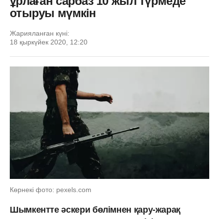
ұрлаған сарбаз 10 жыл түрмеде
отыруы мүмкін
Жарияланған күні:
18 қыркүйек 2020, 12:20
Көрнекі фото: pexels.com
Шымкентте әскери бөлімнен қару-жарақ