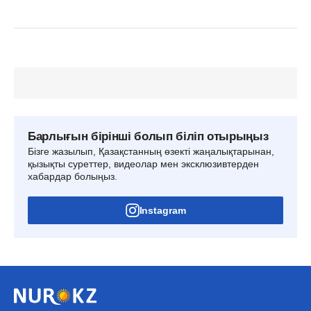
Барлығын бірінші болып біліп отырыңыз
Бізге жазылып, Қазақстанның өзекті жаңалықтарынан,
қызықты суреттер, видеолар мен эксклюзивтерден
хабардар болыңыз.
Instagram