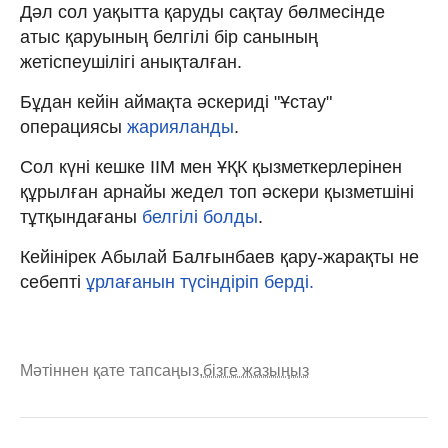
Дәл сол уақытта қаруды сақтау бөлмесінде
атыс қаруының белгілі бір санының
жетіспеушілігі анықталған.
Бұдан кейін аймақта әскериді "Ұстау"
операциясы
жарияланды
.
Сол күні кешке ІІМ мен ҰҚК қызметкерлерінен
құрылған арнайы жедел топ әскери қызметшіні
тұтқындағаны
белгілі болды
.
Кейінірек Абылай Балғынбаев қару-жарақты не
себепті
ұрлағанын түсіндіріп берді.
Мәтіннен қате тапсаңыз,
бізге жазыңыз