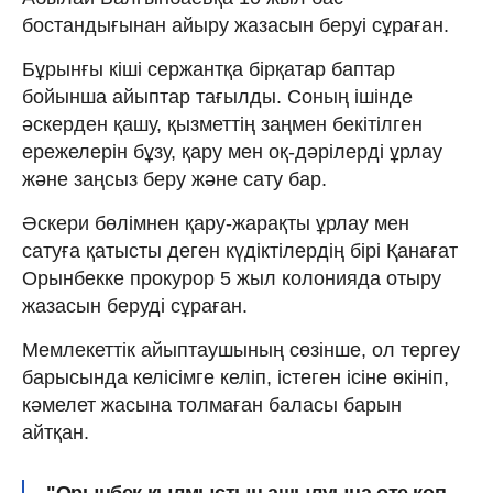
бостандығынан айыру жазасын беруі сұраған.
Бұрынғы кіші сержантқа бірқатар баптар
бойынша айыптар тағылды. Соның ішінде
әскерден қашу, қызметтің заңмен бекітілген
ережелерін бұзу, қару мен оқ-дәрілерді ұрлау
және заңсыз беру және сату бар.
Әскери бөлімнен қару-жарақты ұрлау мен
сатуға қатысты деген күдіктілердің бірі Қанағат
Орынбекке прокурор 5 жыл колонияда отыру
жазасын беруді сұраған.
Мемлекеттік айыптаушының сөзінше, ол тергеу
барысында келісімге келіп, істеген ісіне өкініп,
кәмелет жасына толмаған баласы барын
айтқан.
"Орынбек қылмыстың ашылуына өте көп