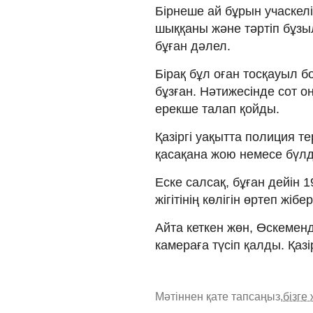
Бірнеше ай бұрын учаскел
шыққаны және тәртіп бұзы
бұған дәлел.
Бірақ бұл оған тосқауыл б
бұзған. Нәтижесінде сот он
ерекше талап қойды.
Қазіргі уақытта полиция т
қасақана жою немесе бүлд
Еске салсақ, бұған дейін 
жігітінің көлігін өртеп жіб
Айта кеткен жөн, Өскеменд
камераға түсіп қалды. Қазі
Мәтіннен қате тапсаңыз,
бізге