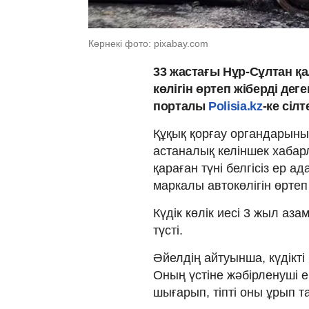
Көрнекі фото: pixabay.com
33 жастағы Нұр-Сұлтан қ
көлігін өртеп жіберді дег
порталы
Polisia.kz
-ке сіл
Құқық қорғау органдарыны
астаналық келіншек хабар
қараған түні белгісіз ер а
маркалы автокөлігін өртеп
Күдік көлік иесі 3 жыл аз
түсті.
Әйелдің айтуынша, күдікті 
Оның үстіне жәбірленуші е
шығарып, тіпті оны ұрып та