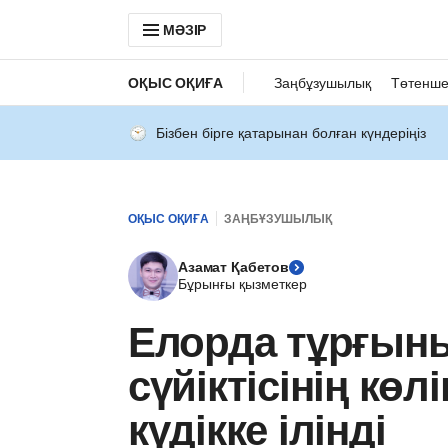
МӘЗІР
ОҚЫС ОҚИҒА
Заңбұзушылық
Төтенше
Бізбен бірге қатарынан болған күндеріңіз
ОҚЫС ОҚИҒА
ЗАҢБҰЗУШЫЛЫҚ
Азамат Қабетов
Бұрынғы қызметкер
Елорда тұрғын
сүйіктісінің көлі
күдікке ілінді