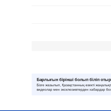
Барлығын бірінші болып біліп оты
Бізге жазылып, Қазақстанның өзекті жаңалық
видеолар мен эксклюзивтерден хабардар бо