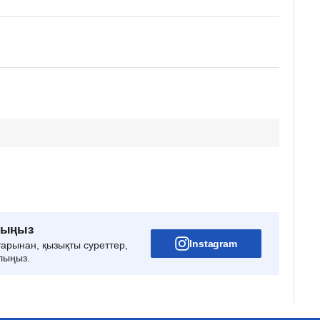
рыңыз
Instagram
тарынан, қызықты суреттер,
лыңыз.