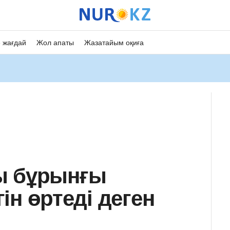
 жағдай
Жол апаты
Жазатайым оқиға
ы бұрынғы
гін өртеді деген