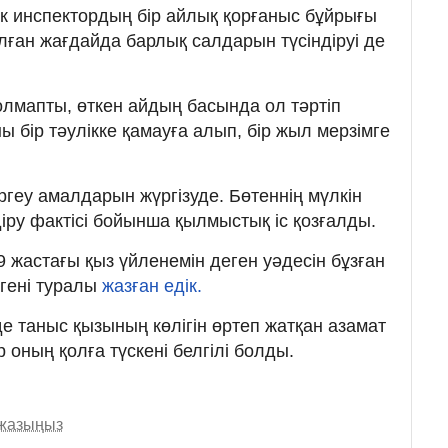
ік инспектордың бір айлық қорғаныс бұйрығы
лған жағдайда барлық салдарын түсіндіруі де
олмапты, өткен айдың басында ол тәртіп
ы бір тәулікке қамауға алып, бір жыл мерзімге
ергеу амалдарын жүргізуде. Бөтеннің мүлкін
іру фактісі бойынша қылмыстық іс қозғалды.
19 жастағы қыз үйленемін деген уәдесін бұзған
ергені туралы
жазған едік.
е таныс қызының көлігін өртеп жатқан азамат
р оның қолға түскені белгілі болды.
 жазыңыз