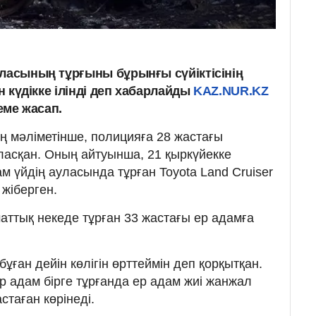
аласының тұрғыны бұрынғы сүйіктісінің
ен күдікке ілінді деп хабарлайды
KAZ.NUR.KZ
теме жасап.
ң мәліметінше, полицияға 28 жастағы
ласқан. Оның айтуынша, 21 қыркүйекке
дам үйдің ауласында тұрған Toyota Land Cruiser
 жіберген.
аматтық некеде тұрған 33 жастағы ер адамға
бұған дейін көлігін өрттеймін деп қорқытқан.
р адам бірге тұрғанда ер адам жиі жанжал
стаған көрінеді.