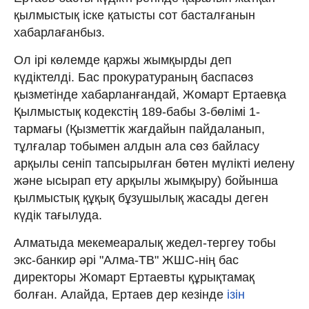
қылмыстық іске қатысты сот басталғанын
хабарлағанбыз.
Ол ірі көлемде қаржы жымқырды деп
күдіктелді. Бас прокуратураның баспасөз
қызметінде хабарланғандай, Жомарт Ертаевқа
Қылмыстық кодекстің 189-бабы 3-бөлімі 1-
тармағы (Қызметтік жағдайын пайдаланып,
тұлғалар тобымен алдын ала сөз байласу
арқылы сеніп тапсырылған бөтен мүлікті иелену
және ысырап ету арқылы жымқыру) бойынша
қылмыстық құқық бұзушылық жасады деген
күдік тағылуда.
Алматыда мекемеаралық жедел-тергеу тобы
экс-банкир әрі "Алма-ТВ" ЖШС-нің бас
директоры Жомарт Ертаевты құрықтамақ
болған. Алайда, Ертаев дер кезінде
ізін