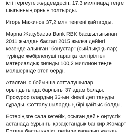
істі тергеуге жәрдемдесіп, 17,3 миллиард теңге
шығынның орнын толтырды.
Игорь Мажинов 37,2 млн теңгені қайтарды.
Марпа Жақубаева Bank RBK басшылығынан
2011 жылдан бастап 2015 жылға дейінгі
кезеңде алынған "бонустар" (сыйлықақылар)
түрінде жәбірленуші тарапқа келтірілген
материалдық зиянды 100,2 миллион теңге
мөлшерінде өтеп берді.
Аталған іс бойынша сотталушылар
орындығында барлығы 37 адам болды.
Прокурор олардың 36-ын кінәлі деп тануды
сұрады. Сотталушылардың бірі қайтыс болды.
Естеріңізге сала кетейік, осыған дейін оңтүстік
астанада бұрынғы қазақстандық банкир Жомарт
Ертаев басты күдікті ретінде қаралып жатқан