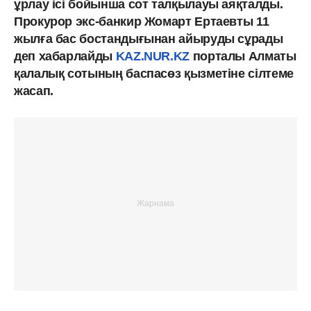
ұрлау ісі бойынша сот талқылауы аяқталды.
Прокурор экс-банкир Жомарт Ертаевты 11
жылға бас бостандығынан айыруды сұрады
деп хабарлайды
KAZ.NUR.KZ
порталы Алматы
қалалық сотының баспасөз қызметіне сілтеме
жасап.