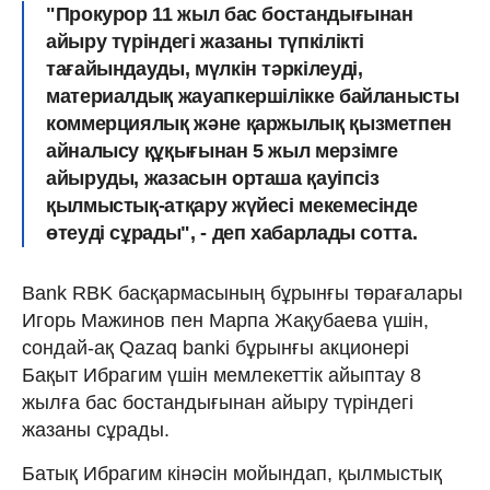
"Прокурор 11 жыл бас бостандығынан
айыру түріндегі жазаны түпкілікті
тағайындауды, мүлкін тәркілеуді,
материалдық жауапкершілікке байланысты
коммерциялық және қаржылық қызметпен
айналысу құқығынан 5 жыл мерзімге
айыруды, жазасын орташа қауіпсіз
қылмыстық-атқару жүйесі мекемесінде
өтеуді сұрады", - деп хабарлады сотта.
Bank RBK басқармасының бұрынғы төрағалары
Игорь Мажинов пен Марпа Жақубаева үшін,
сондай-ақ Qazaq banki бұрынғы акционері
Бақыт Ибрагим үшін мемлекеттік айыптау 8
жылға бас бостандығынан айыру түріндегі
жазаны сұрады.
Батық Ибрагим кінәсін мойындап, қылмыстық