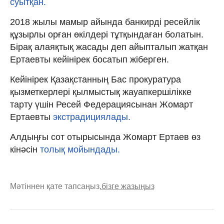
суытқан.
2018 жылы мамыр айында банкирді ресейлік
құзырлы орған өкілдері тұтқындаған болатын.
Бірақ алаяқтық жасады деп айыпталып жатқан
Ертаевты кейінірек босатып жіберген.
Кейінірек Қазақстанның Бас прокуратура
қызметкерлері қылмыстық жауапкершілікке
тарту үшін Ресей Федерациясынан Жомарт
Ертаевты
экстрадициялады.
Алдыңғы сот отырысында Жомарт Ертаев өз
кінәсін
толық мойындады.
Мәтіннен қате тапсаңыз,
бізге жазыңыз