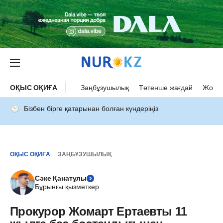
ОҚЫС ОҚИҒА
Заңбұзушылық
Төтенше жағдай
Жол а
Бізбен бірге қатарынан болған күндеріңіз
ОҚЫС ОҚИҒА
ЗАҢБҰЗУШЫЛЫҚ
Сәке Қанатұлы
Бұрынғы қызметкер
Прокурор Жомарт Ертаевты 11